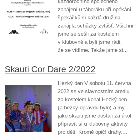
každoročního společného
zahájení u táboráku při opékání
špekáčků si každá družina
zahájila schůzky zvlášť. Všichni
jsme se sešli za kostelem
v klubovně a byli jsme rádi,
že se vidíme. Takže jsme si...
Skauti Cor Dare 2/2022
Hezký den V sobotu 11. června
2022 se ve slavnostním areálu
za kostelem konal Hezký den
(a hezky opravdu bylo) a my
jako skauti jsme dostali za úkol
připravit si u klubovny aktivity
pro děti. Kromě opičí dráhy,...