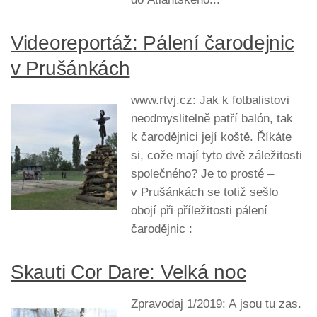
Videoreportáž: Pálení čarodejnic
v Prušánkách
www.rtvj.cz: Jak k fotbalistovi
neodmyslitelně patří balón, tak
k čarodějnici její koště. Říkáte
si, cože mají tyto dvě záležitosti
společného? Je to prosté –
v Prušánkách se totiž sešlo
obojí při příležitosti pálení
čarodějnic :
Skauti Cor Dare: Velká noc
Zpravodaj 1/2019: A jsou tu zas.