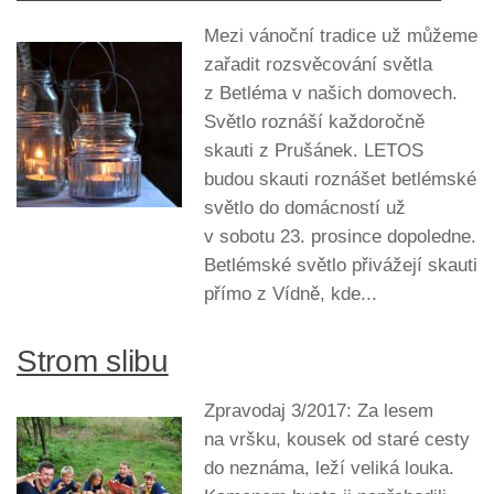
Mezi vánoční tradice už můžeme
zařadit rozsvěcování světla
z Betléma v našich domovech.
Světlo roznáší každoročně
skauti z Prušánek. LETOS
budou skauti roznášet betlémské
světlo do domácností už
v sobotu 23. prosince dopoledne.
Betlémské světlo přivážejí skauti
přímo z Vídně, kde...
Strom slibu
Zpravodaj 3/2017: Za lesem
na vršku, kousek od staré cesty
do neznáma, leží veliká louka.