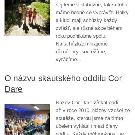
sejdeme v klubovně, tak si toho
máme hodně co vyprávět. Holky
a kluci mají schůzky každý
zvlášť, ale různé akce během
roku podnikáme spolu.
Na schůzkách hrajeme
různé hry, soutěžíme,
vyrábíme...
O názvu skautského oddílu Cor
Dare
Název Cor Dare získal oddíl
až v roce 2010. Název vzešel ze
soutěže, kterou jsme za tímto
účelem vyhlásili mezi členy
oddílu. Každý měl možnost se