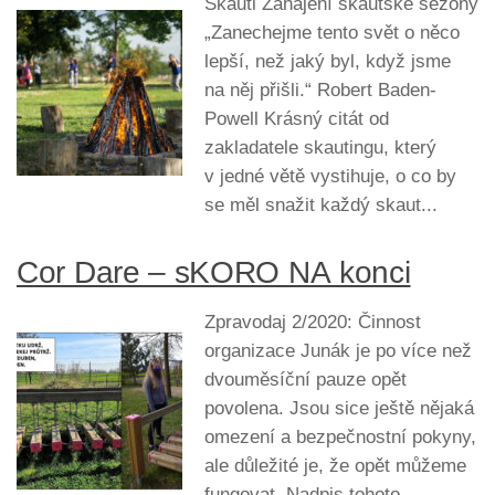
Skauti Zahájení skautské sezony
„Zanechejme tento svět o něco
lepší, než jaký byl, když jsme
na něj přišli.“ Robert Baden-
Powell Krásný citát od
zakladatele skautingu, který
v jedné větě vystihuje, o co by
se měl snažit každý skaut...
Cor Dare – sKORO NA konci
Zpravodaj 2/2020: Činnost
organizace Junák je po více než
dvouměsíční pauze opět
povolena. Jsou sice ještě nějaká
omezení a bezpečnostní pokyny,
ale důležité je, že opět můžeme
fungovat. Nadpis tohoto