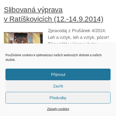
Slibovaná výprava
v Ratíškovicích (12.-14.9.2014)
Zpravodaj z Prušánek 4/2014:
Leh a vztyk, leh a vztyk, pózor!
Téma téhle výpravy bylo:
Vojenský výcvik. Přísná pravidla
Používáme cookies k optimalizaci našich webových stránek a našich
nebyla výjimkou. V pátek
služeb.
odpoledne jsme se s holkami
sešly u točny, nasedly
Příjmout
do autobusu a jely směr
Ratíškovice. Když jsme dorazily,
Zavřít
tak...
Předvolby
Výprava do Podivína (8. –
Zásady cookies