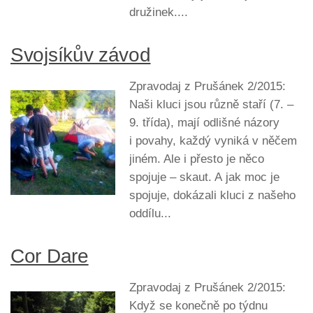
družinek....
Svojsíkův závod
Zpravodaj z Prušánek 2/2015:
Naši kluci jsou různě staří (7. –
9. třída), mají odlišné názory
i povahy, každý vyniká v něčem
jiném. Ale i přesto je něco
spojuje – skaut. A jak moc je
spojuje, dokázali kluci z našeho
oddílu...
Cor Dare
Zpravodaj z Prušánek 2/2015:
Když se konečně po týdnu