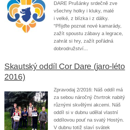
DARE Prušánky srdečně zve
všechny holky i kluky, malé
i velké, z blízka i z dálky.
“Přijďte poznat nové kamarády,
zažít spoustu zábavy a legrace,
zahrát si hry, zažít pořádná
dobrodružství...
Skautský oddíl Cor Dare (jaro-léto
2016)
Zpravodaj 2/2016: Náš oddíl má
za sebou náročný čtvrtrok nabitý
různými skvělými akcemi. Náš
oddíl si v dubnu udělal vlastní
oddílovou pouť na svatý Hostýn.
V dubnu totiž slaví svátek