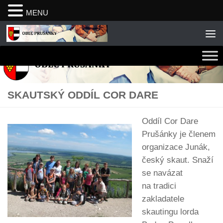
MENU
Skip to content
SKAUTSKÝ ODDÍL COR DARE
Oddíl Cor Dare
Prušánky je členem
organizace Junák,
český skaut. Snaží
se navázat
na tradici
zakladatele
skautingu lorda