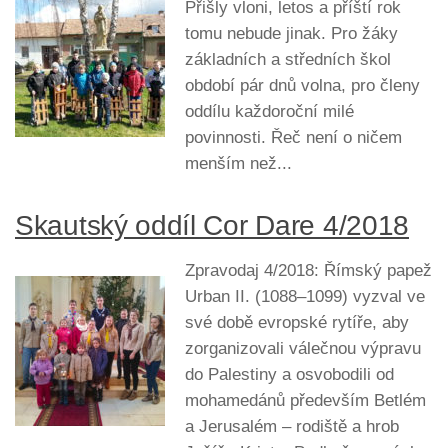
Přišly vloni, letos a příští rok
tomu nebude jinak. Pro žáky
základních a středních škol
období pár dnů volna, pro členy
oddílu každoroční milé
povinnosti. Řeč není o ničem
menším než...
Skautský oddíl Cor Dare 4/2018
Zpravodaj 4/2018: Římský papež
Urban II. (1088–1099) vyzval ve
své době evropské rytíře, aby
zorganizovali válečnou výpravu
do Palestiny a osvobodili od
mohamedánů především Betlém
a Jerusalém – rodiště a hrob