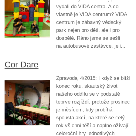
vydali do VIDA centra. A co
vlastně je VIDA centrum? VIDA
centrum je zábavný vědecký
park nejen pro děti, ale i pro
dospělé. Ráno jsme se sešli
na autobusové zastávce, jeli...
Cor Dare
Zpravodaj 4/2015: I když se blíží
konec roku, skautský život
našeho oddílu se v podstatě
teprve rozjíždí, protože prosinec
je měsícem, kdy probíhá
spousta akcí, na které se celý
rok všichni těší a naplno ožívají
celoroční hry jednotlivých