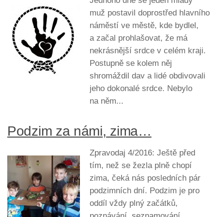
Jednoho dne se jeden mladý
muž postavil doprostřed hlavního
náměstí ve městě, kde bydlel,
a začal prohlašovat, že má
nekrásnější srdce v celém kraji.
Postupně se kolem něj
shromáždil dav a lidé obdivovali
jeho dokonalé srdce. Nebylo
na něm...
Podzim za námi, zima…
Zpravodaj 4/2016: Ještě před
tím, než se žezla plně chopí
zima, čeká nás posledních pár
podzimních dní. Podzim je pro
oddíl vždy plný začátků,
poznávání, seznamování