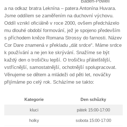
Baden-Powell
a na odkaz bratra Leknína – patera Antonína Huvara.
Jsme oddílem se zaměřením na duchovní výchovu.
Oddíl vznikl oficiálně v roce 2000, ovšem předcházelo
mu dlouhé období formování, jež je spojeno především
s příchodem kněze Romana Strossy do farnosti. Název
Cor Dare znamená v překladu „dát srdce“. Máme srdce
k používání a ne jen ke skrývání. Snažíme se být
každý den o trošičku lepší. O trošičku přátelštější,
vstřícnější, samostatnější, ochotnější spolupracovat.
Věnujeme se dětem a mládeži od pěti let, nováčky
přijímáme po celý rok. Scházíme se takto:
Kategorie
Den schůzky
kluci
pátek 15:00-17:00
holky
sobota 15:00-17:00