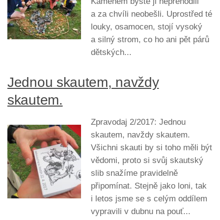
Kamenem byste ji nepřehodili
a za chvíli neobešli. Uprostřed té
louky, osamocen, stojí vysoký
a silný strom, co ho ani pět párů
dětských...
Jednou skautem, navždy
skautem.
Zpravodaj 2/2017: Jednou
skautem, navždy skautem.
Všichni skauti by si toho měli být
vědomi, proto si svůj skautský
slib snažíme pravidelně
připomínat. Stejně jako loni, tak
i letos jsme se s celým oddílem
vypravili v dubnu na pouť...