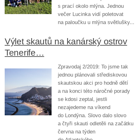
s prací okolo mlýna. Jednou
večer Lucinka vidí poletovat
na paloučku u mlýna světlušky...
Výlet skautů na kanárský ostrov
Tenerife…
Zpravodaj 2/2019: To jsme tak
jednou plánovali střediskovou
skautskou akci pro hodně dětí
a na konci této náročné porady
se kdosi zeptal, jestli
nezajedeme na víkend
do Londýna. Slovo dalo slovo
a čtyři skauti odletěli na začátku
června na týden
do Atlantského...