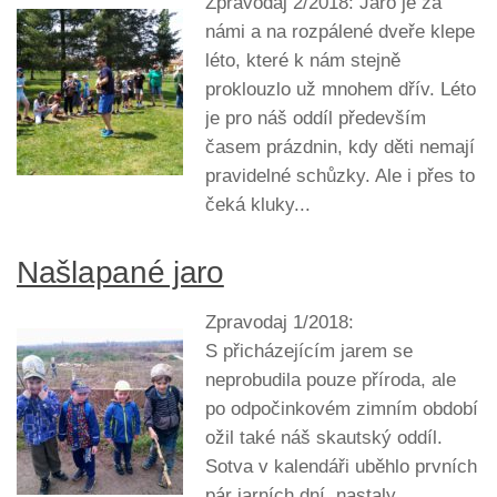
Zpravodaj 2/2018: Jaro je za
námi a na rozpálené dveře klepe
léto, které k nám stejně
proklouzlo už mnohem dřív. Léto
je pro náš oddíl především
časem prázdnin, kdy děti nemají
pravidelné schůzky. Ale i přes to
čeká kluky...
Našlapané jaro
Zpravodaj 1/2018:
S přicházejícím jarem se
neprobudila pouze příroda, ale
po odpočinkovém zimním období
ožil také náš skautský oddíl.
Sotva v kalendáři uběhlo prvních
pár jarních dní, nastaly