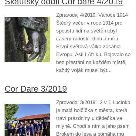
Skautský oddíl Cor dare 4/2019
Zpravodaj 4/2019: Vánoce 1914
Štědrý večer v roce 1914 pro
spoustu lidí na světě nebyl
časem radosti, klidu a míru.
První světová válka zasáhla
Evropu, Asii i Afriku. Bojovalo se
bez přestání na každém místě,
každý voják musel být...
Cor Dare 3/2019
Zpravodaj 3/2019: 2 v 1 Lucinka
je malá holčička z města, která
tráví prázdniny u dědečka ve
mlýně. Chodí s ním a jeho psem
Brokem do lesa a pomáhá mu