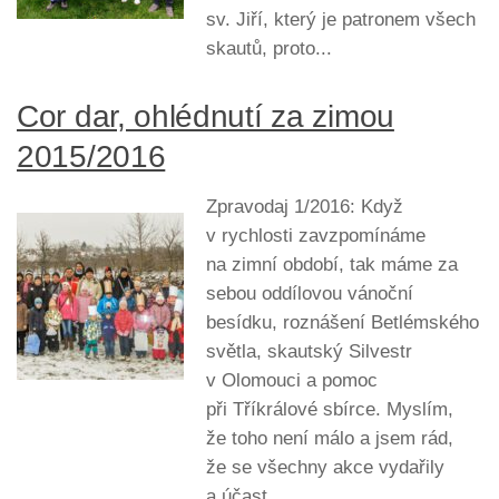
sv. Jiří, který je patronem všech
skautů, proto...
Cor dar, ohlédnutí za zimou
2015/2016
Zpravodaj 1/2016: Když
v rychlosti zavzpomínáme
na zimní období, tak máme za
sebou oddílovou vánoční
besídku, roznášení Betlémského
světla, skautský Silvestr
v Olomouci a pomoc
při Tříkrálové sbírce. Myslím,
že toho není málo a jsem rád,
že se všechny akce vydařily
a účast...