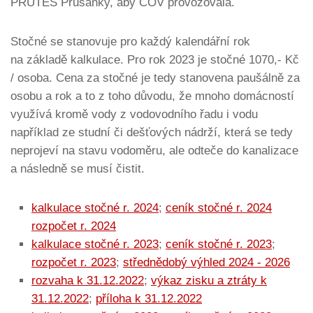
PRUTES Prušánky, aby ČOV provozovala.
Stočné se stanovuje pro každý kalendářní rok
na základě kalkulace. Pro rok 2023 je stočné 1070,- Kč
/ osoba. Cena za stočné je tedy stanovena paušálně za
osobu a rok a to z toho důvodu, že mnoho domácností
využívá kromě vody z vodovodního řadu i vodu
například ze studní či dešťových nádrží, která se tedy
neprojeví na stavu vodoměru, ale odteče do kanalizace
a následně se musí čistit.
kalkulace stočné r. 2024
;
ceník stočné r. 2024
rozpočet r. 2024
kalkulace stočné r. 2023
;
ceník stočné r. 2023
;
rozpočet r. 2023
;
střednědobý výhled 2024 - 2026
rozvaha k 31.12.2022
;
výkaz zisku a ztráty k
31.12.2022
;
příloha k 31.12.2022