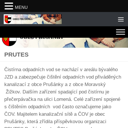
MENU
Skip to content
PRUTES
Čistírna odpadních vod se nachází v areálu bývalého
JZD a zabezpečuje čištění odpadních vod přiváděných
kanalizací z obce Prušánky a z obce Moravský
Žižkov. Dalším zařízení spadající pod čistírnu je
přečerpávačka na ulici Lomená. Celé zařízení spojené
s čištěním odpadních vod často označujeme jako
ČOV. Majitelem kanalizační sítě a ČOV je obec
Prušánky, která zřídila příspěvkovou organizaci