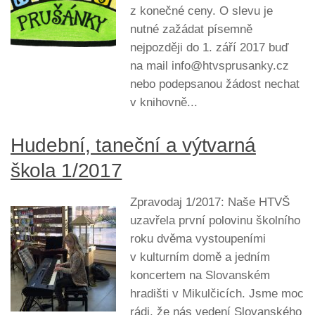
z konečné ceny. O slevu je
nutné zažádat písemně
nejpozději do 1. září 2017 buď
na mail info@htvsprusanky.cz
nebo podepsanou žádost nechat
v knihovně...
Hudební, taneční a výtvarná
škola 1/2017
Zpravodaj 1/2017: Naše HTVŠ
uzavřela první polovinu školního
roku dvěma vystoupeními
v kulturním domě a jedním
koncertem na Slovanském
hradišti v Mikulčicích. Jsme moc
rádi, že nás vedení Slovanského