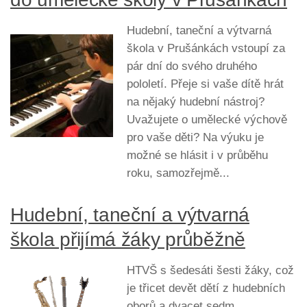
Hudební, taneční a výtvarná
škola v Prušánkách vstoupí za
pár dní do svého druhého
pololetí. Přeje si vaše dítě hrát
na nějaký hudební nástroj?
Uvažujete o umělecké výchově
pro vaše děti? Na výuku je
možné se hlásit i v průběhu
roku, samozřejmě...
Hudební, taneční a výtvarná
škola přijímá žáky průběžně
HTVŠ s šedesáti šesti žáky, což
je třicet devět dětí z hudebních
oborů a dvacet sedm