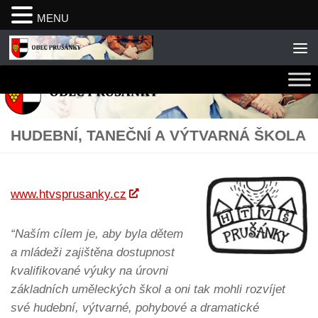
MENU
Skip to content
HUDEBNÍ, TANEČNÍ A VÝTVARNÁ ŠKOLA
www.htvsprusanky.cz
“Naším cílem je, aby byla dětem
a mládeži zajištěna dostupnost
kvalifikované výuky na úrovni
základních uměleckých škol a oni tak mohli rozvíjet
své hudební, výtvarné, pohybové a dramatické