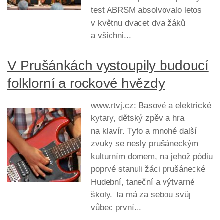
test ABRSM absolvovalo letos
v květnu dvacet dva žáků
a všichni...
V Prušánkách vystoupily budoucí
folklorní a rockové hvězdy
www.rtvj.cz: Basové a elektrické
kytary, dětský zpěv a hra
na klavír. Tyto a mnohé další
zvuky se nesly prušáneckým
kulturním domem, na jehož pódiu
poprvé stanuli žáci prušánecké
Hudební, taneční a výtvarné
školy. Ta má za sebou svůj
vůbec první...