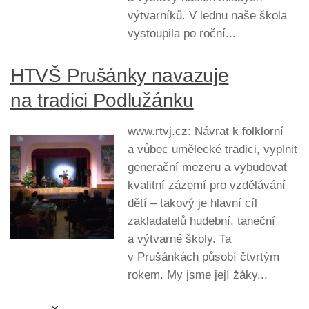
výtvarníků. V lednu naše škola
vystoupila po roční...
HTVŠ Prušánky navazuje
na tradici Podlužánku
www.rtvj.cz: Návrat k folklorní
a vůbec umělecké tradici, vyplnit
generační mezeru a vybudovat
kvalitní zázemí pro vzdělávání
dětí – takový je hlavní cíl
zakladatelů hudební, taneční
a výtvarné školy. Ta
v Prušánkách působí čtvrtým
rokem. My jsme její žáky...