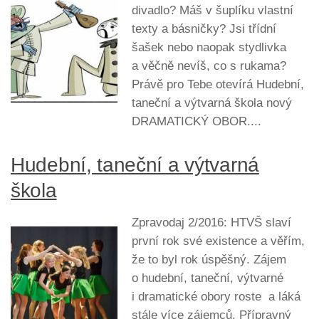
divadlo? Máš v šuplíku vlastní
texty a básničky? Jsi třídní
šašek nebo naopak stydlivka
a věčně nevíš, co s rukama?
Právě pro Tebe otevírá Hudební,
taneční a výtvarná škola nový
DRAMATICKÝ OBOR....
Hudební, taneční a výtvarná
škola
Zpravodaj 2/2016: HTVŠ slaví
první rok své existence a věřím,
že to byl rok úspěšný. Zájem
o hudební, taneční, výtvarné
i dramatické obory roste a láká
stále více zájemců. Přípravný