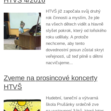
HTVŠ 4/2016
HTVŠ již započala svůj druhý
rok činnosti a myslím, že jde
na všech dětech vidět a hlavně
slyšet pokrok, který od loňského
roku udělaly. A protože
nechceme, aby tento
dovednostní posun zůstal skryt
veřejnosti, už teď pilně s dětmi
nacvičujeme...
Zveme na prosincové koncerty
HTVŠ
Hudební, taneční a výtvarná
škola Prušánky srdečně zve
na vystoupení žáků, které letos