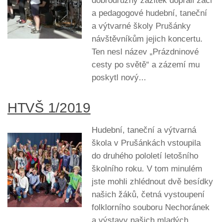
dobrodružný zážitek dopřáli žáci
a pedagogové hudební, taneční
a výtvarné školy Prušánky
návštěvníkům jejich koncertu.
Ten nesl název „Prázdninové
cesty po světě“ a zázemí mu
poskytl nový...
HTVŠ 1/2019
Hudební, taneční a výtvarná
škola v Prušánkách vstoupila
do druhého pololetí letošního
školního roku. V tom minulém
jste mohli zhlédnout dvě besídky
našich žáků, četná vystoupení
folklorního souboru Nechoránek
a výstavy našich mladých