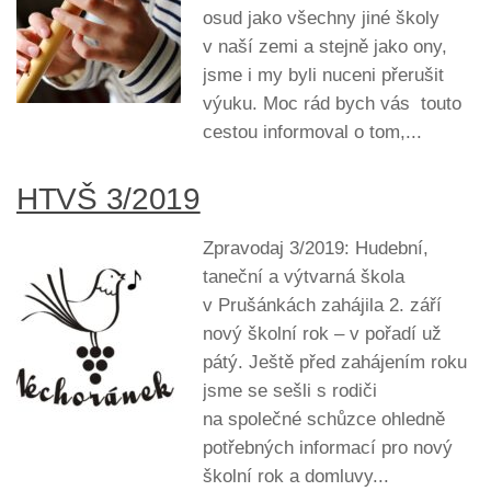
osud jako všechny jiné školy
v naší zemi a stejně jako ony,
jsme i my byli nuceni přerušit
výuku. Moc rád bych vás touto
cestou informoval o tom,...
HTVŠ 3/2019
Zpravodaj 3/2019: Hudební,
taneční a výtvarná škola
v Prušánkách zahájila 2. září
nový školní rok – v pořadí už
pátý. Ještě před zahájením roku
jsme se sešli s rodiči
na společné schůzce ohledně
potřebných informací pro nový
školní rok a domluvy...