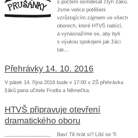
s počtem osmdesát čtyři žáků.
Jsme velice potěšeni
vzrůstajícím zájmem ve všech
oborech, které HTVŠ nabízí,
a vynasnažíme se, aby byli
s výukou spokojeni jak žáci
tak...
Přehrávky 14. 10. 2016
V pátek 14. října 2016 bude v 17:00 v ZŠ přehrávka
žáků pana učitele Frodla a Němečka.
HTVŠ připravuje otevření
dramatického oboru
Baví Tě hrát si? Líbí se Ti