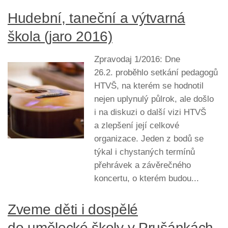
Hudební, taneční a výtvarná
škola (jaro 2016)
Zpravodaj 1/2016: Dne
26.2. proběhlo setkání pedagogů
HTVŠ, na kterém se hodnotil
nejen uplynulý půlrok, ale došlo
i na diskuzi o další vizi HTVŠ
a zlepšení její celkové
organizace. Jeden z bodů se
týkal i chystaných termínů
přehrávek a závěrečného
koncertu, o kterém budou...
Zveme děti i dospělé
do umělecké školy v Prušánkách