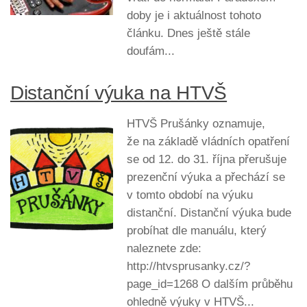
doby je i aktuálnost tohoto
článku. Dnes ještě stále
doufám...
Distanční výuka na HTVŠ
HTVŠ Prušánky oznamuje,
že na základě vládních opatření
se od 12. do 31. října přerušuje
prezenční výuka a přechází se
v tomto období na výuku
distanční. Distanční výuka bude
probíhat dle manuálu, který
naleznete zde:
http://htvsprusanky.cz/?
page_id=1268 O dalším průběhu
ohledně výuky v HTVŠ...