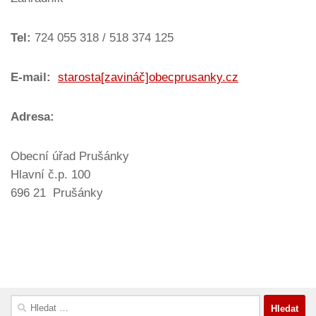
Tel:
724 055 318 / 518 374 125
E-mail:
starosta[zavináč]obecprusanky.cz
Adresa:
Obecní úřad Prušánky
Hlavní č.p. 100
696 21 Prušánky
Vyhledávání