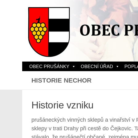
Skip to content
OBEC PRUŠÁNKY
OBECNÍ ÚŘAD
POPL
HISTORIE NECHOR
Historie vzniku
prušáneckých vinných sklepů a vinařství v
sklepy v trati Drahy při cestě do Čejkovic. 
stávalo, že prušánečtí občané, zejména mu