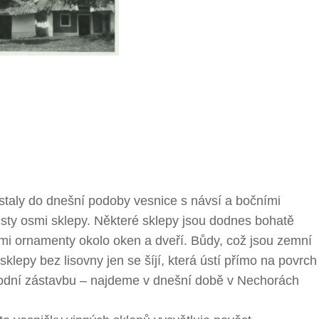
staly do dnešní podoby vesnice s návsí a bočními
 sty osmi sklepy. Některé sklepy jsou dodnes bohatě
i ornamenty okolo oken a dveří. Bůdy, což jsou zemní
klepy bez lisovny jen se šíjí, která ústí přímo na povrch
ůvodní zástavbu – najdeme v dnešní době v Nechorách