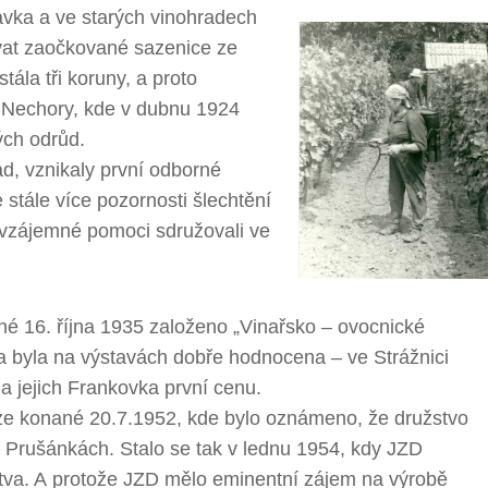
avka a ve starých vinohradech
povat zaočkované sazenice ze
tála tři koruny, a proto
od Nechory, kde v dubnu 1924
ých odrůd.
d, vznikaly první odborné
 stále více pozornosti šlechtění
pu vzájemné pomoci sdružovali ve
é 16. října 1935 založeno „Vinařsko – ovocnické
ína byla na výstavách dobře hodnocena – ve Strážnici
la jejich Frankovka první cenu.
hůze konané 20.7.1952, kde bylo oznámeno, že družstvo
Prušánkách. Stalo se tak v lednu 1954, kdy JZD
tva. A protože JZD mělo eminentní zájem na výrobě