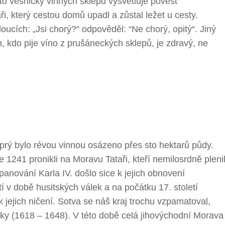
to vesničky vinných sklepů vysvětluje pověst
i, který cestou domů upadl a zůstal ležet u cesty.
ucích: „Jsi chorý?“ odpověděl: “Ne chorý, opitý“. Jiný
en, kdo pije víno z prušáneckých sklepů, je zdravý, ne
ě prý bylo révou vinnou osázeno přes sto hektarů půdy.
 1241 pronikli na Moravu Tataři, kteří nemilosrdně plenil
 panování Karla IV. došlo sice k jejich obnovení
etí v době husitských válek a na počátku 17. století
 jejich ničení. Sotva se náš kraj trochu vzpamatoval,
álky (1618 – 1648). V této době celá jihovýchodní Morava