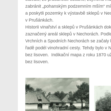
zabránit „pohanským podzemním mším“ místn
a poskytli pozemky k výstavbě sklepů v Nech
v Prušánkách.
Historii vinařství a sklepů v Prušánkách do
zaznačený areál sklepů v Nechorách. Podle i
Vrchních a Spodních Nechorách se začaly bu
řadě podél vinohradní cesty. Tehdy bylo v 
bez lisoven. Indikační mapa z roku 1870 u
bez lisoven.