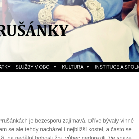
ATKY
SLUŽBY V OBCI
KULTURA
INSTITUCE A SPOL
 Prušánkách je bezesporu zajímavá. Dříve bývaly vinné
Tam se ale tehdy nacházel i nejbližší kostel, a často se
ži, na nedělní bohoslužbu vůbec nedorazili. Ve snaze