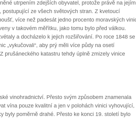
lněné utrpením zdejších obyvatel, protože právě na jejím
, postupující ze všech světových stran. Z kvetoucí
oušť, více než padesát jedno procento moravských vini
veny v takovém měřítku, jako tomu bylo před válkou.
zkvétaly a docházelo k jejich rozšiřování. Po roce 1848 se
ic „vykučovali“, aby prý měli více půdy na osetí
 Z prušáneckého katastru tehdy úplně zmizely vinice
opské vinohradnictví. Přesto svým způsobem znamenala
t vína pouze kvalitní a jen v polohách vinici vyhovující,
 byly poměrně drahé. Přesto ke konci 19. století bylo