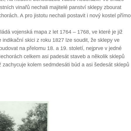
ích vinařů nechali majitelé panství sklepy zbourat
orách. A pro jistotu nechali postavit i nový kostel přímo
kládá vojenská mapa z let 1764 – 1768, ve které je již
ndikační skici z roku 1827 lze soudit, že sklepy ve
dovat na přelomu 18. a 19. století, nejprve v jedné
Nechorách celkem asi padesát staveb a několik sklepů
ž zachycuje kolem sedmdesáti búd a asi šedesát sklepů