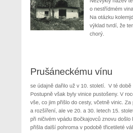
Nezvyklý název té
o nestřídmém vinař
Na otázku kolemjdo
výklad tvrdí, že t
chorý.
Prušáneckému vínu
se údajně dařilo už v 10. století. V té dob
Postupně však byly vinice pustošeny. V roce
vše, co jim přišlo do cesty, včetně vinic. Za
a rozšíření, ale ve 20. a 30. letech 15. stol
při ničivém vpádu Bočkajovců znovu došlo k
přišla další pohroma v podobě třicetileté v