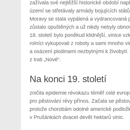
zažívala své nejtěžší historické období nap
území se střetávaly armády bojujících států
Moravy se stala vypálená a vydrancovaná p
zůstalo opuštěných a už nikdy nebyly obno
18. století bylo poněkud klidnější, vinice v
rolníci vykupovali z roboty a sami mnoho vin
a osázení plodinami nezbytnými k živobytí.
z trati „Nové“.
Na konci 19. století
zničila epidemie révokazu téměř celé evr
pro pěstování révy přínos. Začala se pěstova
protože chorobám odolné americké podložky
v Prušánkách dvacet devět hektarů vinic.