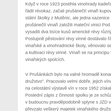
Když v roce 1923 postihla vinohrady kadeř
řádil révokaz, začali prušánečtí vinaři ku
státní školky z Mutěnic, ale jedna sazenice s
prušánečtí vinaři založili mateční vinici P
vysadili dva tisíce kusů americké révy různ
Postupně pěstování révy vinné dostávalo řá
vinařské a vinohradnické školy, věnovalo se
a kultivaci révy vinné. Vinaři se na princi
vinařských spolcích.
V Prušánkách bylo na valné hromadě konan
družstvo”. Pracovalo velmi dobře, jejich v
na celostátní výstavě vín v roce 1952 získa
Poslední zápis z činnosti spolku je ze sc
v budoucnu pravděpodobně splyne s JZD v 
převzalo veškerý majetek vinařského družs