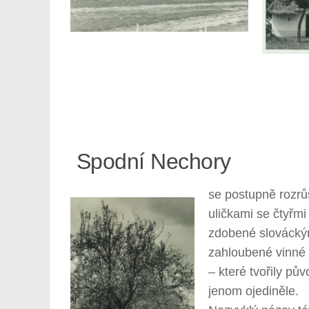
Spodní Nechory
se postupně rozrů
uličkami se čtyřmi
zdobené slováckým
zahloubené vinné s
– které tvořily p
jenom ojediněle.