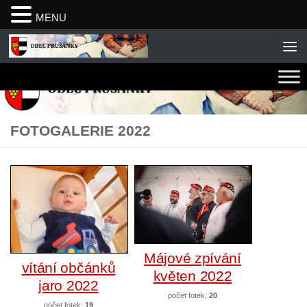
MENU
Skip to content
FOTOGALERIE 2022
Májové zpívání
vítání občánků
květen 2022
jaro 2022
počet fotek:
20
počet fotek:
19