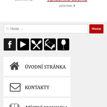
počet fotek:
8
Vyhledávání