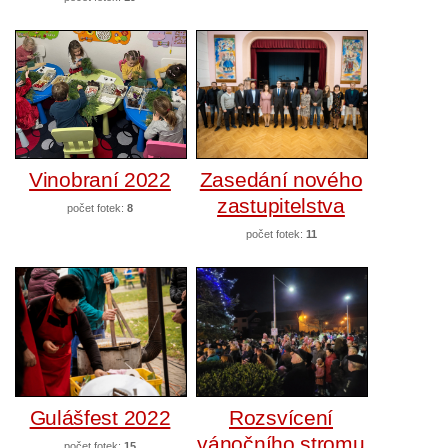
Vinobraní 2022
Zasedání nového
zastupitelstva
počet fotek:
8
počet fotek:
11
Gulášfest 2022
Rozsvícení
vánočního stromu
počet fotek:
15