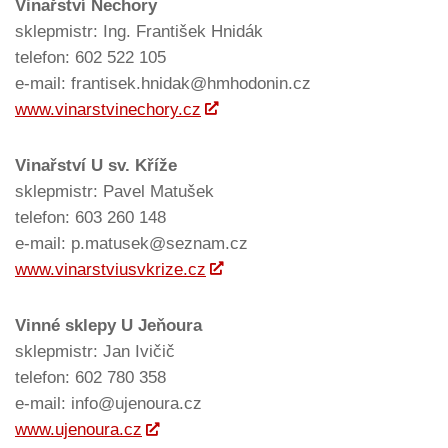
Vinařství Nechory
sklepmistr: Ing. František Hnidák
telefon: 602 522 105
e-mail: frantisek.hnidak@hmhodonin.cz
www.vinarstvinechory.cz
Vinařství U sv. Kříže
sklepmistr: Pavel Matušek
telefon: 603 260 148
e-mail: p.matusek@seznam.cz
www.vinarstviusvkrize.cz
Vinné sklepy U Jeňoura
sklepmistr: Jan Ivičič
telefon: 602 780 358
e-mail: info@ujenoura.cz
www.ujenoura.cz