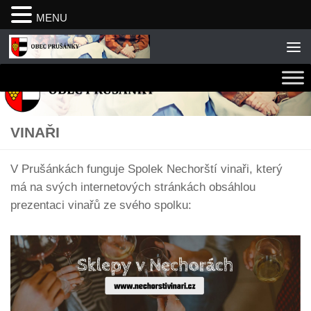
MENU
Skip to content
VINAŘI
V Prušánkách funguje Spolek Nechorští vinaři, který
má na svých internetových stránkách obsáhlou
prezentaci vinařů ze svého spolku: