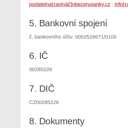
podatelna[zavináč]obecprusanky.cz
;
info[
5. Bankovní spojení
č. bankovního účtu: 0002526671/0100
6. IČ
00285226
7. DIČ
CZ00285226
8. Dokumenty