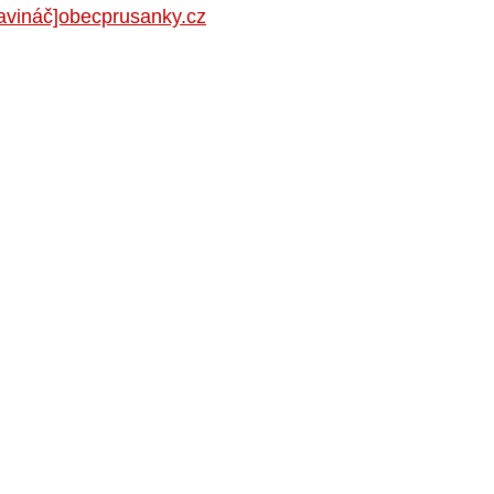
zavináč]obecprusanky.cz