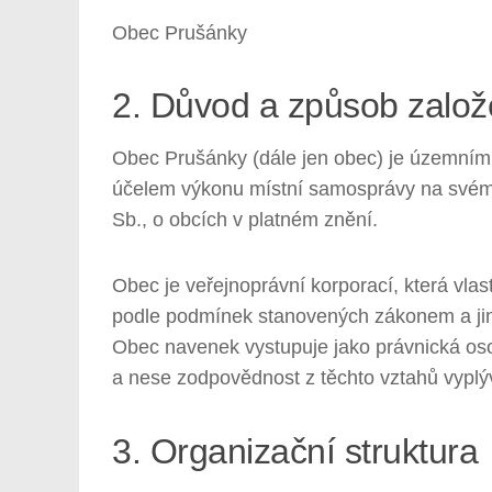
Obec Prušánky
2. Důvod a způsob založ
Obec Prušánky (dále jen obec) je územní
účelem výkonu místní samosprávy na svém 
Sb., o obcích v platném znění.
Obec je veřejnoprávní korporací, která vlas
podle podmínek stanovených zákonem a jin
Obec navenek vystupuje jako právnická os
a nese zodpovědnost z těchto vztahů vyplýv
3. Organizační struktura