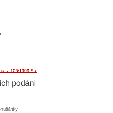
y
na č. 106/1999 Sb.
ších podání
 Prušánky