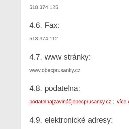
518 374 125
4.6. Fax:
518 374 112
4.7. www stránky:
www.obecprusanky.cz
4.8. podatelna:
podatelna[zavináč]obecprusanky.cz
;
více 
4.9. elektronické adresy: