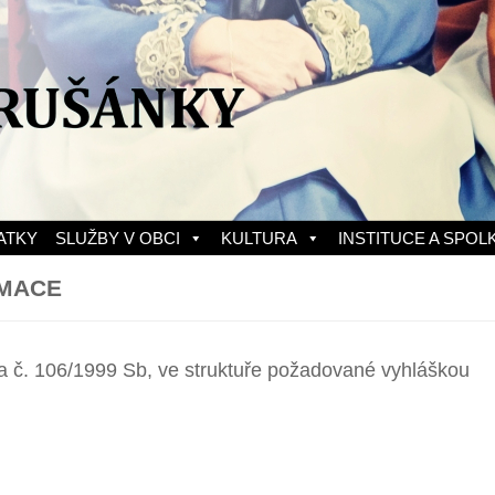
ATKY
SLUŽBY V OBCI
KULTURA
INSTITUCE A SPOL
RMACE
a č. 106/1999 Sb, ve struktuře požadované vyhláškou