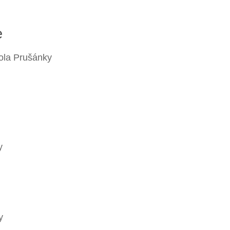
e
ola Prušánky
y
y