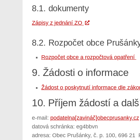
8.1. dokumenty
Zápisy z jednání ZO
8.2. Rozpočet obce Prušánk
Rozpočet obce a rozpočtová opatření
9. Žádosti o informace
Žádost o poskytnutí informace dle záko
10. Příjem žádostí a dal
e-mail:
podatelna[zavináč]obecprusanky.cz
datová schránka: eg4bbvn
adresa: Obec Prušánky, č. p. 100, 696 21