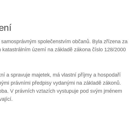
ení
m samosprávným společenstvím občanů. Byla zřízena za
katastrálním území na základě zákona číslo 128/2000
tní a spravuje majetek, má vlastní příjmy a hospodaří
ými právními předpisy vydanými na základě zákonů.
oba. V právních vztazích vystupuje pod svým jménem
ající.