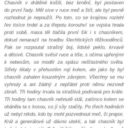
Chasník v drátěné košili, bez brnění, byl postaven
do první řady. Měl sice v ruce meč a štít, ale byl pevně
rozhodnut je nepoužít. Po tom, co se krajinou rozlehl
řev tisíce hrdel a za třepotu korouhví se vojska hnala
proti sobě, masa těl tlačila první šik i s chasníkem,
dokud nenarazil na hradbu šlechtických těžkooděnců.
Pak se rozpoutal strašný boj, lidské peklo, krvavé
a děsivé. Chasník svěsil ruce a tiše, s očima upřenými
k nebesům, se modlil za spásu nešťastného světa.
Střely létaly v přehustém roji kolem, ale jako by byl
chasník zahalen kouzelným závojem. Všechny se mu
vyhnuly a ani žádný z nepřátel proti němu nezvedl
zbraň. Tři hodiny trvala ta strašlivá podívaná pro krále.
Tři hodiny tam chasník nehnutě stál, zatímco kolem se
oháněla ta s kosou, co jí síly stačily. Po třech hodinách
už nebyl nikdo, kdo by mohl pozvednout meč, či prapor.
Král a generálové už dávno utekli, a tak chasník byl