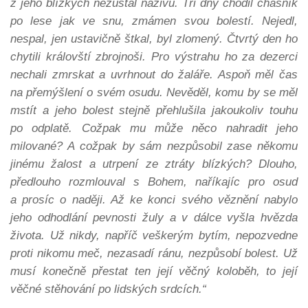
z jeho blízkých nezůstal naživu. Tři dny chodil chasník
po lese jak ve snu, zmámen svou bolestí. Nejedl,
nespal, jen ustavičně štkal, byl zlomený. Čtvrtý den ho
chytili královští zbrojnoši. Pro výstrahu ho za dezerci
nechali zmrskat a uvrhnout do žaláře. Aspoň měl čas
na přemýšlení o svém osudu. Nevěděl, komu by se měl
mstít a jeho bolest stejně přehlušila jakoukoliv touhu
po odplatě. Cožpak mu může něco nahradit jeho
milované? A cožpak by sám nezpůsobil zase někomu
jinému žalost a utrpení ze ztráty blízkých? Dlouho,
předlouho rozmlouval s Bohem, naříkajíc pro osud
a prosíc o naději. Až ke konci svého věznění nabylo
jeho odhodlání pevnosti žuly a v dálce vyšla hvězda
života. Už nikdy, napříč veškerým bytím, nepozvedne
proti nikomu meč, nezasadí ránu, nezpůsobí bolest. Už
musí konečně přestat ten její věčný koloběh, to její
věčné stěhování po lidských srdcích.“