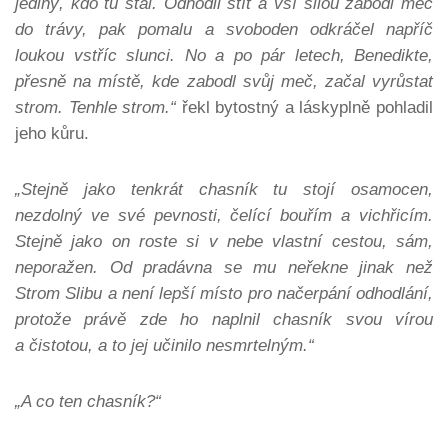
jediný, kdo tu stál. Odhodil štít a vší silou zabodl meč
do trávy, pak pomalu a svoboden odkráčel napříč
loukou vstříc slunci. No a po pár letech, Benedikte,
přesně na místě, kde zabodl svůj meč, začal vyrůstat
strom. Ten
hle strom.“
řekl bytostný a láskyplně pohladil
jeho kůru.
„Stejně jako tenkrát chasník tu stojí osamocen,
nezdolný ve své pevnosti, čelící bouřím a vichřicím.
Stejně jako on roste si v nebe vlastní cestou, sám,
neporažen. Od pradávna se mu neřekne jinak než
Strom Slibu a není lepší místo pro načerpání odhodlání,
protože právě zde ho naplnil chasník svou vírou
a čistotou, a to jej učinilo nesmrtelným.“
„A co ten chasník?“