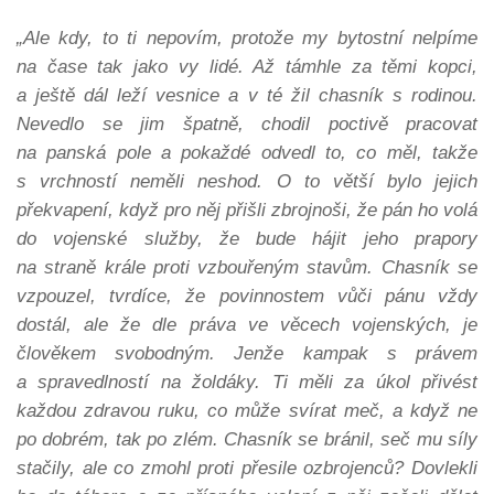
„Ale kdy, to ti nepovím, protože my bytostní nelpíme
na čase tak jako vy lidé. Až támhle za těmi kopci,
a ještě dál leží vesnice a v té žil chasník s rodinou.
Nevedlo se jim špatně, chodil poctivě pracovat
na panská pole a pokaždé odvedl to, co měl, takže
s vrchností neměli neshod. O to větší bylo jejich
překvapení, když pro něj přišli zbrojnoši, že pán ho volá
do vojenské služby, že bude hájit jeho prapory
na straně krále proti vzbouřeným stavům. Chasník se
vzpouzel, tvrdíce, že povinnostem vůči pánu vždy
dostál, ale že dle práva ve věcech vojenských, je
člověkem svobodným. Jenže kampak s právem
a spravedlností na žoldáky. Ti měli za úkol přivést
každou zdravou ruku, co může svírat meč, a když ne
po dobrém, tak po zlém. Chasník se bránil, seč mu síly
stačily, ale co zmohl proti přesile ozbrojenců? Dovlekli