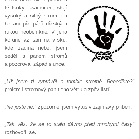
té louky, osamocen, stojí
vysoký a silný strom, co
ho ani pět párů dětských
rukou neobemkne. V jeho
koruně až tam na vršku,
kde začíná nebe, jsem
seděl s pánem stromů
a pozoroval západ slunce.
„Už jsem ti vyprávěl o tomhle stromě, Benedikte?“
prolomil stromový pán ticho větru a zpěv listů.
„Ne ještě ne,“
zpozorněl jsem vytušiv zajímavý příběh.
„Tak věz, že se to stalo dávno před mnohými časy“
rozhovořil se.