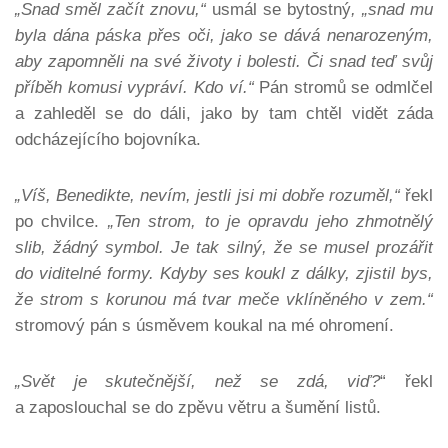
„Snad směl začít znovu,“
usmál se bytostný
, „snad mu
byla dána páska přes oči, jako se dává nenarozeným,
aby zapomněli na své životy i bolesti. Či snad teď svůj
příběh komusi vypráví. Kdo ví.“
Pán stromů se odmlčel
a zahleděl se do dáli, jako by tam chtěl vidět záda
odcházejícího bojovníka.
„Víš, Benedikte, nevím, jestli jsi mi dobře rozuměl,“
řekl
po chvilce.
„Ten strom, to je opravdu jeho zhmotnělý
slib, žádný symbol. Je tak silný, že se musel prozářit
do viditelné formy. Kdyby ses koukl z dálky, zjistil bys,
že strom s korunou má tvar meče vklíněného v zem.“
stromový pán s úsměvem koukal na mé ohromení.
„Svět je skutečnější, než se zdá, viď?
“ řekl
a zaposlouchal se do zpěvu větru a šumění listů.