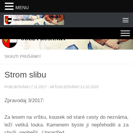
MENU
Skip to content
SKAUTI PRUŠÁNKY
Strom slibu
PUBLIKOVÁNO
7.11.2017
· AKTUALIZOVÁNO
13.10.2020
Zpravodaj 3/2017:
Za lesem na vršku, kousek od staré cesty do neznáma,
leží veliká louka. Kamenem byste ji nepřehodili a za
chvíli neobešli. Uprostřed