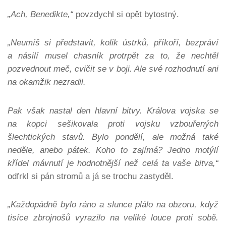
„Ach, Benedikte,“
povzdychl si opět bytostný.
„Neumíš si představit, kolik ústrků, příkoří, bezpráví
a násilí musel chasník protrpět za to, že nechtěl
pozvednout meč, cvičit se v boji. Ale své rozhodnutí ani
na okamžik nezradil.
Pak však nastal den hlavní bitvy. Králova vojska s
e
na kopci sešikovala proti vojsku vzbouřených
šlechtických stavů. Bylo pondělí, ale možná také
neděle, anebo pátek. Koho to zajímá? Jedno motýlí
křídel mávnutí je hodnotnější než celá ta vaše bitva,“
odfrkl si pán stromů a já se trochu zastyděl.
„Každopádně bylo ráno a slunce plálo na obzoru, když
tisíce zbrojnošů vyrazilo na veliké louce proti sobě.