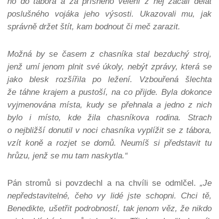
ho do tábora a za přísného velení z něj začali dělat
posluš
ného vojáka jeho výsosti. Ukazovali mu, jak
správně držet štít, kam bodnout či meč zarazit.
Možná by se časem z chasníka stal bezduchý stroj,
jenž umí jenom plnit své úkoly, nebýt zprávy, která se
jako blesk rozšířila po ležení. Vzbouřená šlechta
že táhne krajem a pustoší, na co přijde. Byla dokonce
vyjmenována místa, kudy se přehnala a jedno z nich
bylo i místo, kde žila chasníkova rodina. Strach
o nejbližší donutil v noci chasníka vyplížit se z tábora,
vzít koně a rozjet se domů. Neumíš si představit tu
hrůzu, jenž se mu tam naskytla.“
Pán stromů si povzdechl a na chvíli se odmlčel.
„Je
nepředstavitelné, čeho vy lidé jste schopni. Chci tě,
Benedikte, ušetřit podrobností, tak jenom věz, že nikdo