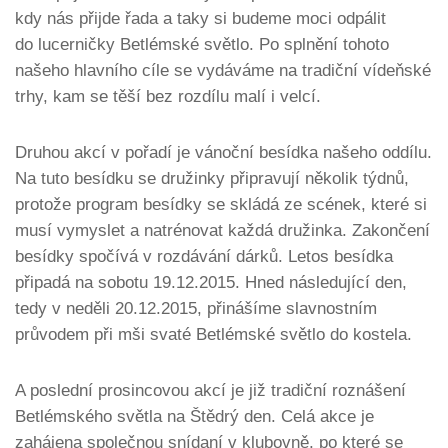
kdy nás přijde řada a taky si budeme moci odpálit
do lucerničky Betlémské světlo. Po splnění tohoto
našeho hlavního cíle se vydáváme na tradiční vídeňské
trhy, kam se těší bez rozdílu malí i velcí.
Druhou akcí v pořadí je vánoční besídka našeho oddílu.
Na tuto besídku se družinky připravují několik týdnů,
protože program besídky se skládá ze scének, které si
musí vymyslet a natrénovat každá družinka. Zakončení
besídky spočívá v rozdávání dárků. Letos besídka
připadá na sobotu 19.12.2015. Hned následující den,
tedy v neděli 20.12.2015, přinášíme slavnostním
průvodem při mši svaté Betlémské světlo do kostela.
A poslední prosincovou akcí je již tradiční roznášení
Betlémského světla na Štědrý den. Celá akce je
zahájena společnou snídaní v klubovně, po které se