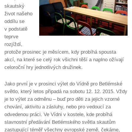
skautský
život našeho
oddílu se
v podstatě
teprve
rozjíždí,
protože prosinec je měsícem, kdy probíhá spousta
akcí, na které se celý rok všichni těší a naplno ožívají
celoroční hry jednotlivých družinek.
Jako první je v prosinci výlet do Vídně pro Betlémské
světlo, který letos připadá na sobotu 12. 12. 2015. Vždy
je to výlet za odměnu – buď pro děti za jejich vzorné
chování, aktivitu a zásluhy, nebo pro vedoucí za
odvedenou práci. Ve Vídni v kostele, kde probíhá
slavnostní předávání Betlémského světla skautům
zastupující téměř všechny evropské země, čekáme,