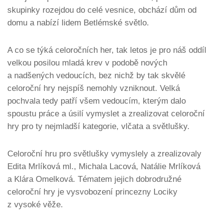
skupinky rozejdou do celé vesnice, obchází dům od
domu a nabízí lidem Betlémské světlo.
A co se týká celoročních her, tak letos je pro náš oddíl
velkou posilou mladá krev v podobě nových
a nadšených vedoucích, bez nichž by tak skvělé
celoroční hry nejspíš nemohly vzniknout. Velká
pochvala tedy patří všem vedoucím, kterým dalo
spoustu práce a úsilí vymyslet a zrealizovat celoroční
hry pro ty nejmladší kategorie, vlčata a světlušky.
Celoroční hru pro světlušky vymyslely a zrealizovaly
Edita Mrlíková ml., Michala Lacová, Natálie Mrlíková
a Klára Omelková. Tématem jejich dobrodružné
celoroční hry je vysvobození princezny Lociky
z vysoké věže.