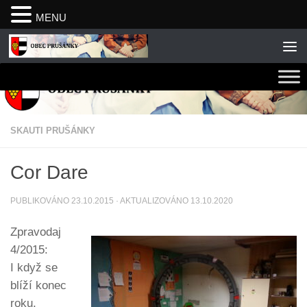
MENU
Skip to content
SKAUTI PRUŠÁNKY
Cor Dare
PUBLIKOVÁNO
23.10.2015
· AKTUALIZOVÁNO
13.10.2020
Zpravodaj
4/2015:
I když se
blíží konec
roku,