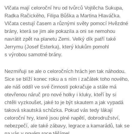
Vlčata mají celoroční hru od tvůrců Vojtěcha Sukupa,
Radka Račického, Filipa Bůška a Martina Hlaváčka.
Vlčata cestují časem a různými světy pomocí Hvězdné
brány, která se jim ale pokazila a oni se nemohou
navrátit zpět na planetu Zemi. Velký dík patří také
Jerrymu (Josef Esterka), který klukům pomohl
s výrobou samotné brány.
Nezmiňuji se ale o celoročních hrách jen tak náhodou.
Sice se blíží konec roku a s ním i začátek toho nového,
ale náš oddíl ve své činnosti pokračuje a stále má
otevřenou náruč pro nové holky i kluky, kteří by si
chtěli vyzkoušet, jaké to je být skautem a jak vypadá
taková skautská schůzka. Pokud vás tedy lákají
celoroční hry, které jsou plné napětí, dobrodružství,
nebezpečí, ale také zábavy, legrace a kamarádů, tak se
na vás v novém roce těšíme!