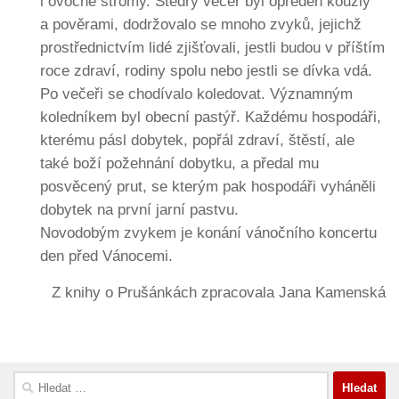
i ovocné stromy. Štědrý večer byl opředen kouzly
a pověrami, dodržovalo se mnoho zvyků, jejichž
prostřednictvím lidé zjišťovali, jestli budou v příštím
roce zdraví, rodiny spolu nebo jestli se dívka vdá.
Po večeři se chodívalo koledovat. Významným
koledníkem byl obecní pastýř. Každému hospodáři,
kterému pásl dobytek, popřál zdraví, štěstí, ale
také boží požehnání dobytku, a předal mu
posvěcený prut, se kterým pak hospodáři vyháněli
dobytek na první jarní pastvu.
Novodobým zvykem je konání vánočního koncertu
den před Vánocemi.
Z knihy o Prušánkách zpracovala Jana Kamenská
Vyhledávání