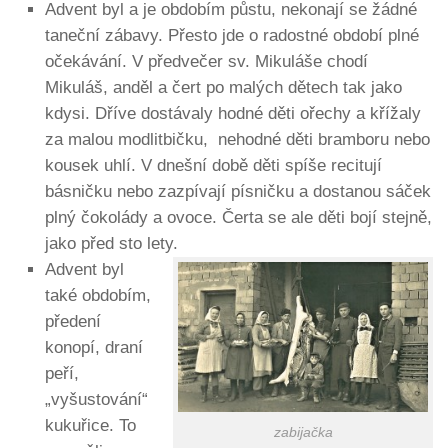
Advent byl a je obdobím půstu, nekonají se žádné
taneční zábavy. Přesto jde o radostné období plné
očekávání. V předvečer sv. Mikuláše chodí
Mikuláš, anděl a čert po malých dětech tak jako
kdysi. Dříve dostávaly hodné děti ořechy a křížaly
za malou modlitbičku, nehodné děti bramboru nebo
kousek uhlí. V dnešní době děti spíše recitují
básničku nebo zazpívají písničku a dostanou sáček
plný čokolády a ovoce. Čerta se ale děti bojí stejně,
jako před sto lety.
Advent byl
také obdobím,
předení
konopí, draní
peří,
„vyšustování“
kukuřice. To
zabijačka