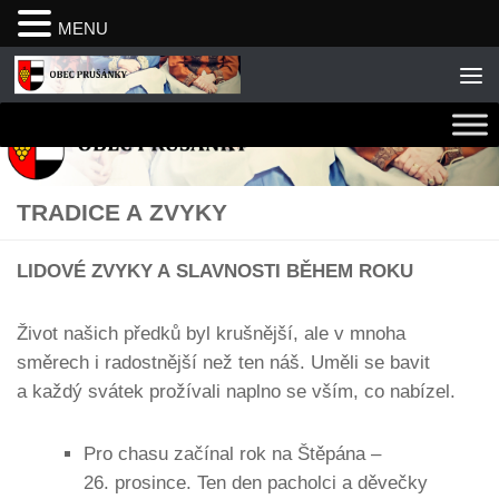
MENU
Skip to content
TRADICE A ZVYKY
LIDOVÉ ZVYKY A SLAVNOSTI BĚHEM ROKU
Život našich předků byl krušnější, ale v mnoha
směrech i radostnější než ten náš. Uměli se bavit
a každý svátek prožívali naplno se vším, co nabízel.
Pro chasu začínal rok na Štěpána –
26. prosince. Ten den pacholci a děvečky