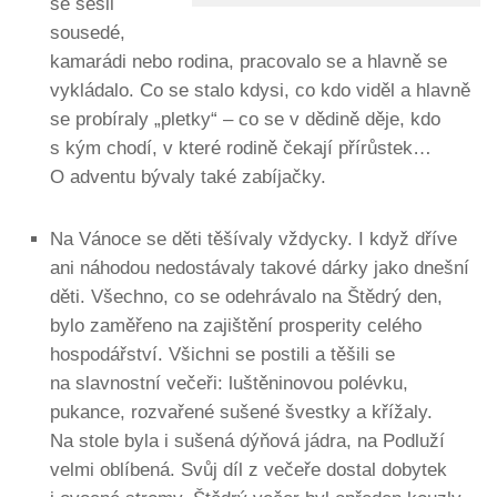
se sešli
sousedé,
kamarádi nebo rodina, pracovalo se a hlavně se
vykládalo. Co se stalo kdysi, co kdo viděl a hlavně
se probíraly „pletky“ – co se v dědině děje, kdo
s kým chodí, v které rodině čekají přírůstek…
O adventu bývaly také zabíjačky.
Na Vánoce se děti těšívaly vždycky. I když dříve
ani náhodou nedostávaly takové dárky jako dnešní
děti. Všechno, co se odehrávalo na Štědrý den,
bylo zaměřeno na zajištění prosperity celého
hospodářství. Všichni se postili a těšili se
na slavnostní večeři: luštěninovou polévku,
pukance, rozvařené sušené švestky a křížaly.
Na stole byla i sušená dýňová jádra, na Podluží
velmi oblíbená. Svůj díl z večeře dostal dobytek