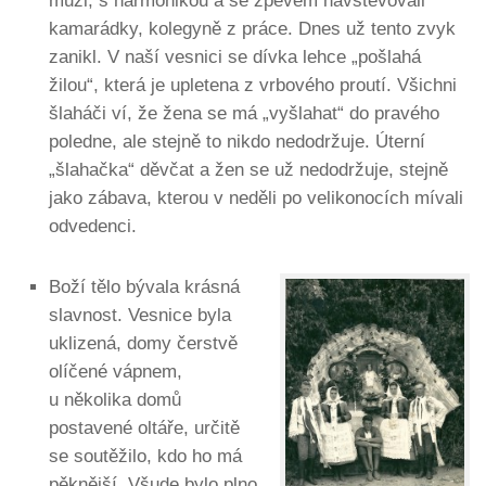
muži, s harmonikou a se zpěvem navštěvovali
kamarádky, kolegyně z práce. Dnes už tento zvyk
zanikl. V naší vesnici se dívka lehce „pošlahá
žilou“, která je upletena z vrbového proutí. Všichni
šlaháči ví, že žena se má „vyšlahat“ do pravého
poledne, ale stejně to nikdo nedodržuje. Úterní
„šlahačka“ děvčat a žen se už nedodržuje, stejně
jako zábava, kterou v neděli po velikonocích mívali
odvedenci.
Boží tělo bývala krásná
slavnost. Vesnice byla
uklizená, domy čerstvě
olíčené vápnem,
u několika domů
postavené oltáře, určitě
se soutěžilo, kdo ho má
pěknější. Všude bylo plno