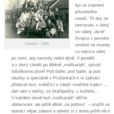
byl ve znamení
převelikého
veselí. Tři dny se
tancovalo, v úterý
se válely „dyně“.
Dvojice v pevném
Fašaňk r. 1960
sevření se musely
co nejvíce válet
po zemi, aby narostly velké dýně. V pondělí
a v úterý chodili po dědině „maškarádi“, zpívali
fašaňkovou píseň
Pod šable, pod šable, aj pod
obušky
a speciálně v Prušánkách k ní zpěváci
přidávali text, svědčící o zdejší vinařské tradici: …
dali nám z bečky, ze škařůpečky, z koštéřa
…
V každém domě byli „maškarádi“ něčím
obdarováni, ale ještě dělali „na potforu“ – snažili se
domácí nějak zabavit a odnést si z domu ještě něco