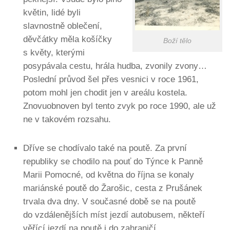
květin, lidé byli
slavnostně oblečení,
děvčátky měla košíčky
Boží tělo
s květy, kterými
posypávala cestu, hrála hudba, zvonily zvony…
Poslední průvod šel přes vesnici v roce 1961,
potom mohl jen chodit jen v areálu kostela.
Znovuobnoven byl tento zvyk po roce 1990, ale už
ne v takovém rozsahu.
Dříve se chodívalo také na poutě. Za první
republiky se chodilo na pouť do Týnce k Panně
Marii Pomocné, od května do října se konaly
mariánské poutě do Žarošic, cesta z Prušánek
trvala dva dny. V současné době se na poutě
do vzdálenějších míst jezdí autobusem, někteří
věřící jezdí na poutě i do zahraničí.