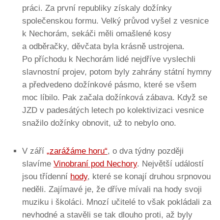
práci. Za první republiky získaly dožínky
společenskou formu. Velký průvod vyšel z vesnice
k Nechorám, sekáči měli omašlené kosy
a odběračky, děvčata byla krásně ustrojena.
Po příchodu k Nechorám lidé nejdříve vyslechli
slavnostní projev, potom byly zahrány státní hymny
a předvedeno dožínkové pásmo, které se všem
moc líbilo. Pak začala dožínková zábava. Když se
JZD v padesátých letech po kolektivizaci vesnice
snažilo dožínky obnovit, už to nebylo ono.
V září
„zarážáme horu“
, o dva týdny později
slavíme
Vinobraní pod Nechory
. Největší událostí
jsou třídenní
hody
, které se konají druhou srpnovou
neděli. Zajímavé je, že dříve mívali na hody svoji
muziku i školáci. Mnozí učitelé to však pokládali za
nevhodné a stavěli se tak dlouho proti, až byly