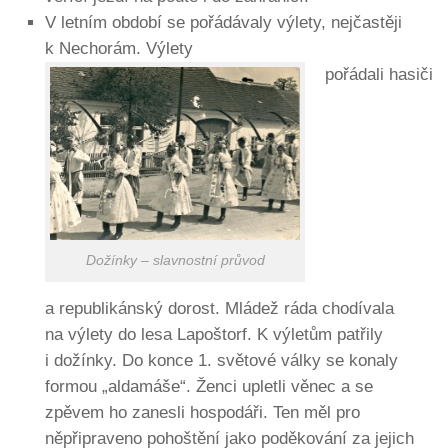
V letním období se pořádávaly výlety, nejčastěji
k Nechorám. Výlety
pořádali hasiči
Dožínky – slavnostní průvod
a republikánský dorost. Mládež ráda chodívala
na výlety do lesa Lapoštorf. K výletům patřily
i dožínky. Do konce 1. světové války se konaly
formou „aldamáše“. Ženci upletli věnec a se
zpěvem ho zanesli hospodáři. Ten měl pro
něpřipraveno pohoštění jako poděkování za jejich