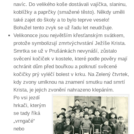
navíc. Do velikého koše dostávali vajíčka, slaninu,
koblížky a paprčky (smažené těsto). Někdy uměli
také zajet do školy a to bylo teprve veselo!
Bohužel tento zvyk se už řadu let neudržuje.
Velikonoce jsou největším křesťanským svátkem,
protože symbolizují zmrtvýchvstání Ježíše Krista.
Smrtka se už v Prušánkách nevynáší, zůstalo
svěcení kočiček v kostele, které podle pověry mají
ochránit dům před bouřkou a polknutí svěcené
kočičky prý vyléčí bolest v krku. Na Zelený čtvrtek,
kdy zvony umlknou na znamení smutku nad smrtí
Krista, je jejich zvonění nahrazeno klepáním.
Po vsi jezdí
hrkači, kterým
se tady říká
„vrngačé“
nebo