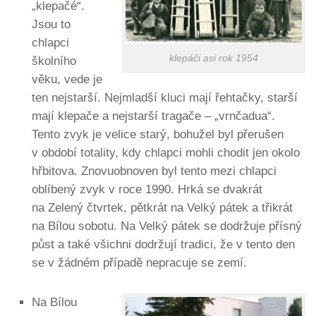
„klepačé“.
Jsou to
chlapci
klepáči asi rok 1954
školního
věku, vede je
ten nejstarší. Nejmladší kluci mají řehtačky, starší
mají klepače a nejstarší tragače – „vrnčadua“.
Tento zvyk je velice starý, bohužel byl přerušen
v období totality, kdy chlapci mohli chodit jen okolo
hřbitova. Znovuobnoven byl tento mezi chlapci
oblíbený zvyk v roce 1990. Hrká se dvakrát
na Zelený čtvrtek, pětkrát na Velký pátek a třikrát
na Bílou sobotu. Na Velký pátek se dodržuje přísný
půst a také všichni dodržují tradici, že v tento den
se v žádném případě nepracuje se zemí.
Na Bílou