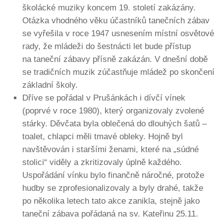
školácké muziky koncem 19. století zakázány.
Otázka vhodného věku účastníků tanečních zábav
se vyřešila v roce 1947 usnesením místní osvětové
rady, že mládeži do šestnácti let bude přístup
na taneční zábavy přísně zakázán. V dnešní době
se tradičních muzik zúčastňuje mládež po skončení
základní školy.
Dříve se pořádal v Prušánkách i dívčí vínek
(poprvé v roce 1980), který organizovaly zvolené
stárky. Děvčata byla oblečená do dlouhých šatů –
toalet, chlapci měli tmavé obleky. Hojně byl
navštěvován i staršími ženami, které na „súdné
stolici“ viděly a zkritizovaly úplně každého.
Uspořádání vínku bylo finančně náročné, protože
hudby se zprofesionalizovaly a byly drahé, takže
po několika letech tato akce zanikla, stejně jako
taneční zábava pořádaná na sv. Kateřinu 25.11.