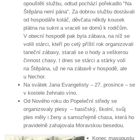
opouštěli službu, odtud pochází pořekadlo “Na
Štěpána není pána“. Za dobrou službu dostávali
od hospodáře koláč, děvčata někdy kousek
plátna na sukni a vraceli se domů k rodičům.
V obecní hospodě pak byla zábava, na níž se
volili stárci, kteří po celý příští rok organizovali
taneční zábavy, starali se o hody a veškerou
činnost chasy. I dnes se stárci a stárky volí
na Štěpána, už ne na zábavě v hospodě, ale
u Nechor.
Na svátek Jana Evangelisty – 27. prosince – se
v kostele žehnalo víno.
Od Nového roku do Popeleční středy se
organizovaly plesy – hasičský, školní, svůj
ples měly i ženy a samozřejmě chasa, která ho
pravidelně zahajovala Moravskou besedou.
Konec masopustu