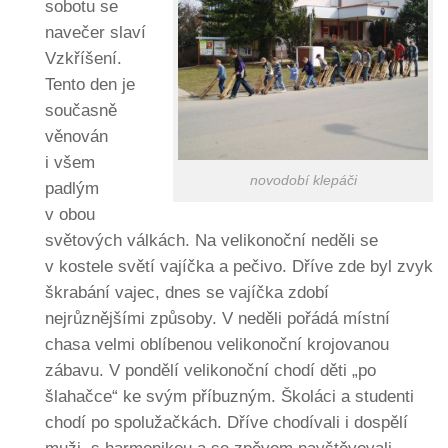
sobotu se
navečer slaví
Vzkříšení.
Tento den je
současně
věnován
i všem
novodobí klepáči
padlým
v obou
světových válkách. Na velikonoční neděli se
v kostele světí vajíčka a pečivo. Dříve zde byl zvyk
škrabání vajec, dnes se vajíčka zdobí
nejrůznějšími způsoby. V neděli pořádá místní
chasa velmi oblíbenou velikonoční krojovanou
zábavu. V pondělí velikonoční chodí děti „po
šlahačce“ ke svým příbuzným. Školáci a studenti
chodí po spolužačkách. Dříve chodívali i dospělí