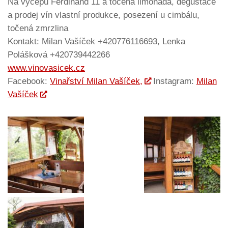
Na výčepu Ferdinand 11 a točená limonáda, degustace
a prodej vín vlastní produkce, posezení u cimbálu,
točená zmrzlina
Kontakt: Milan Vašíček +420776116693, Lenka
Polášková +420739442266
www.vinovasicek.cz
Facebook:
Vinařství Milan Vašíček,
Instagram:
Milan
Vašíček