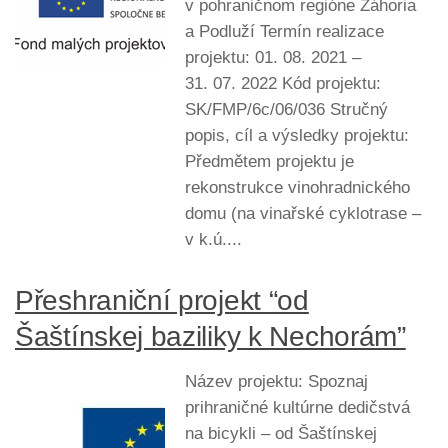
v pohraničnom regióne Záhoria
a Podluží Termín realizace
projektu: 01. 08. 2021 –
31. 07. 2022 Kód projektu:
SK/FMP/6c/06/036 Stručný
popis, cíl a výsledky projektu:
Předmětem projektu je
rekonstrukce vinohradnického
domu (na vinařské cyklotrase –
v k.ú....
Přeshraniční projekt “od
Šaštínskej baziliky k Nechorám”
Název projektu: Spoznaj
prihraničné kultúrne dedičstvá
na bicykli – od Šaštínskej