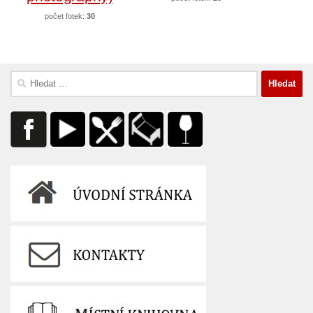
počet fotek:
30
Vyhledávání