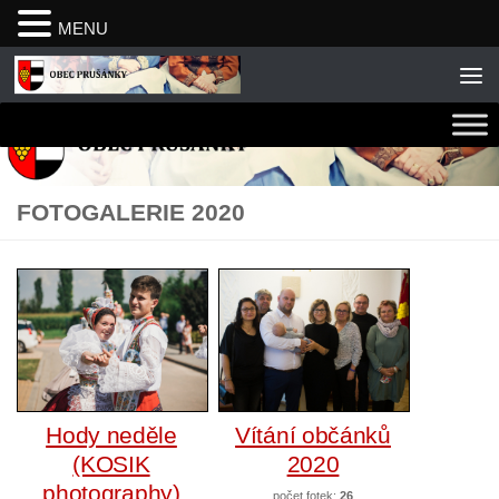
MENU
Skip to content
FOTOGALERIE 2020
Hody neděle
Vítání občánků
(KOSIK
2020
photography)
počet fotek:
26