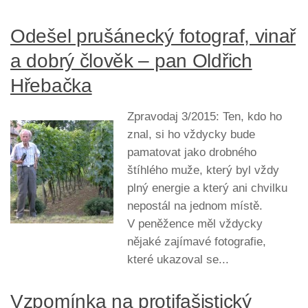
Odešel prušánecký fotograf, vinař
a dobrý člověk – pan Oldřich
Hřebačka
Zpravodaj 3/2015: Ten, kdo ho
znal, si ho vždycky bude
pamatovat jako drobného
štíhlého muže, který byl vždy
plný energie a který ani chvilku
nepostál na jednom místě.
V peněžence měl vždycky
nějaké zajímavé fotografie,
které ukazoval se...
Vzpomínka na protifašistický