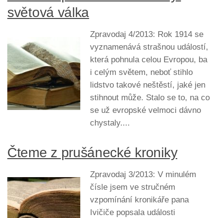
světová válka
Zpravodaj 4/2013: Rok 1914 se
vyznamenává strašnou událostí,
která pohnula celou Evropou, ba
i celým světem, neboť stihlo
lidstvo takové neštěstí, jaké jen
stihnout může. Stalo se to, na co
se už evropské velmoci dávno
chystaly....
Čteme z prušánecké kroniky
Zpravodaj 3/2013: V minulém
čísle jsem ve stručném
vzpomínání kronikáře pana
Ivičiče popsala události