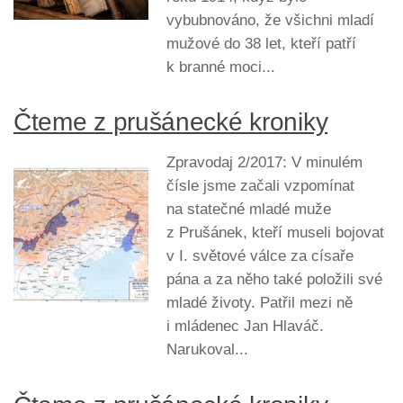
vybubnováno, že všichni mladí
mužové do 38 let, kteří patří
k branné moci...
Čteme z prušánecké kroniky
Zpravodaj 2/2017: V minulém
čísle jsme začali vzpomínat
na statečné mladé muže
z Prušánek, kteří museli bojovat
v I. světové válce za císaře
pána a za něho také položili své
mladé životy. Patřil mezi ně
i mládenec Jan Hlaváč.
Narukoval...