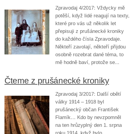
Zpravodaj 4/2017: Vždycky mě
potěší, když lidé reagují na texty,
které pro vás už několik let
přepisuji z prušánecké kroniky
do každého čísla Zpravodaje.
Někteří zavolají, někteří přijdou
osobně rozebrat dané téma, to
mě hodně baví, protože se...
Čteme z prušánecké kroniky
Zpravodaj 3/2017: Další obětí
války 1914 – 1918 byl
prušánecký občan František
Flamík… Kdo by nevzpomněl
na ten hrůzyplný den 1. srpna
roku 1914, když bylo