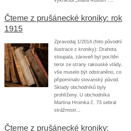
vykřiknul „sláva Rusům“....
Čteme z prušánecké kroniky: rok
1915
Zpravodaj 1/2014 (foto původní
ilustrace z kroniky): Drahota
stoupala, zároveň byl pocítěn
teror ze strany rakouské vlády,
vše muselo být odstraněno, co
připomínalo slovanský původ.
Sklady obchodníků byly
prohlíženy. U obchodníka
Martina Hromka č. 73 sebral
strážmistr...
Čteme z prušánecké kroniky: