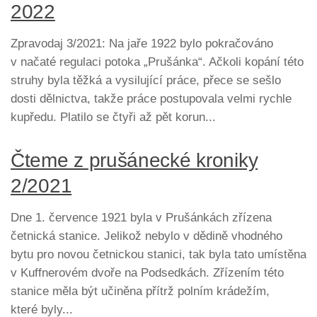
2022
Zpravodaj 3/2021: Na jaře 1922 bylo pokračováno
v načaté regulaci potoka „Prušánka“. Ačkoli kopání této
struhy byla těžká a vysilující práce, přece se sešlo
dosti dělnictva, takže práce postupovala velmi rychle
kupředu. Platilo se čtyři až pět korun...
Čteme z prušánecké kroniky
2/2021
Dne 1. července 1921 byla v Prušánkách zřízena
četnická stanice. Jelikož nebylo v dědině vhodného
bytu pro novou četnickou stanici, tak byla tato umístěna
v Kuffnerovém dvoře na Podsedkách. Zřízením této
stanice měla být učiněna přítrž polním krádežím,
které byly...