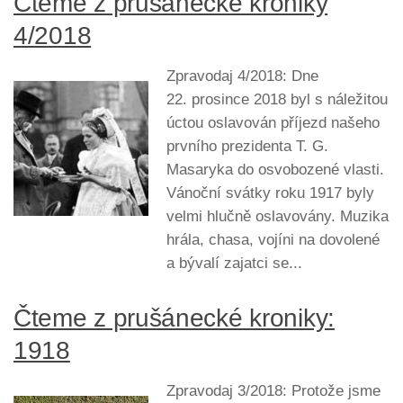
Čteme z prušánecké kroniky
4/2018
Zpravodaj 4/2018: Dne
22. prosince 2018 byl s náležitou
úctou oslavován příjezd našeho
prvního prezidenta T. G.
Masaryka do osvobozené vlasti.
Vánoční svátky roku 1917 byly
velmi hlučně oslavovány. Muzika
hrála, chasa, vojíni na dovolené
a bývalí zajatci se...
Čteme z prušánecké kroniky:
1918
Zpravodaj 3/2018: Protože jsme