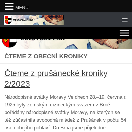
MENU
Skip to content
ČTEME Z OBECNÍ KRONIKY
Čteme z prušánecké kroniky
2/2023
Národopisné svátky Moravy Ve dnech 28.–19. června r.
1925 byly zemským cizineckým svazem v Brně
pořádány národopisné svátky Moravy, na kterých se
též zúčastnila svobodná mládež z Prušánek v počtu 54
osob obojího pohlaví. Do Brna jsme přijeli dne...