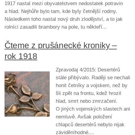
1917 nastal mezi obyvatelstvem nedostatek potravin
a hlad. Nejhůře bylo tam, kde byly četnější rodiny.
Následkem toho nastal nový druh zlodějství, a to jak
rolníci zasadili brambory na pole, tu někteří...
Čteme z prušánecké kroniky –
rok 1918
Zpravodaj 4/2015: Desertérů
stále přibývalo. Raději se nechali
honit četníky a vojskem, než by
šli zpět na frontu, kdež hrozil
hlad, smrt nebo zmrzačení.
O jiných vojenských slastech ani
nemluvě. Avšak položení
chlapců desertérů nebylo nijak
záviděníhodné....