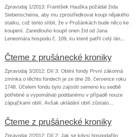
Zpravodaj 1/2013: František Hauška požádal žida
Siebenscheina, aby mu zprostředkoval koupi nějakého
statku, což tento slíbil, že v Prušánkách bude něco ke
koupení. Zanedlouho koupil onen žid od Jana
Leneomára hospodu č. 109, ku které patřil celý lán...
Čteme z prušánecké kroniky
Zpravodaj 3/2012: Díl 3: Obilní fondy První zákonná
zmínka o těchto fondech je ze dne 26. července roku
1748. Účelem fondu bylo zajistiti semeno ku sedbě
potřebné a vypomáhati poddanému v případě nouze
zápujčkami obilí. Avšak ukládání obilí zůstalo...
Čteme z prušánecké kroniky
Zpravodaj 2/2012: Díl 2: Jak se kdysi hospodařilo