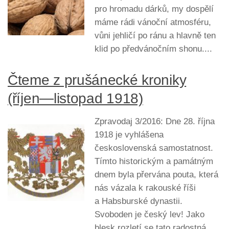
pro hromadu dárků, my dospělí
máme rádi vánoční atmosféru,
vůni jehličí po ránu a hlavně ten
klid po předvánočním shonu....
Čteme z prušánecké kroniky
(říjen—listopad 1918)
Zpravodaj 3/2016: Dne 28. října
1918 je vyhlášena
československá samostatnost.
Tímto historickým a památným
dnem byla přervána pouta, která
nás vázala k rakouské říši
a Habsburské dynastii.
Svoboden je český lev! Jako
blesk rozletí se tato radostná