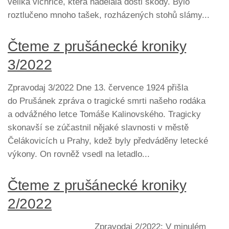
veliká vichřice, která nadělala dosti škody. Bylo
roztlučeno mnoho tašek, rozházených stohů slámy...
Čteme z prušánecké kroniky
3/2022
Zpravodaj 3/2022 Dne 13. července 1924 přišla
do Prušánek zpráva o tragické smrti našeho rodáka
a odvážného letce Tomáše Kalinovského. Tragicky
skonavší se zúčastnil nějaké slavnosti v městě
Čelákovicích u Prahy, kdež byly předváděny letecké
výkony. On rovněž vsedl na letadlo...
Čteme z prušánecké kroniky
2/2022
Zpravodaj 2/2022: V minulém