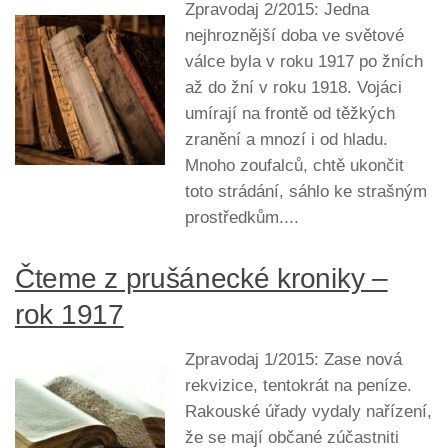
Zpravodaj 2/2015: Jedna
nejhroznější doba ve světové
válce byla v roku 1917 po žních
až do žní v roku 1918. Vojáci
umírají na frontě od těžkých
zranění a mnozí i od hladu.
Mnoho zoufalců, chtě ukončit
toto strádání, sáhlo ke strašným
prostředkům....
Čteme z prušánecké kroniky –
rok 1917
Zpravodaj 1/2015: Zase nová
rekvizice, tentokrát na peníze.
Rakouské úřady vydaly nařízení,
že se mají občané zúčastniti