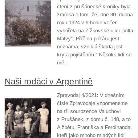
čtení z prušánecké kroniky byla
zmínka o tom, že „dne 30. dubna
roku 1924 v 9 hodin večer
vyhořela na Žižkovské ulici „Villa
Malvy“. Příčina požáru jest
neznámá, vzniklá škoda jest
kryta pojištěním.“ Několik lidí se
mě...
Naši rodáci v Argentině
Zpravodaj 4/2021: V dnešním
čísle Zpravodaje vzpomeneme
na tři sourozence Valuchovi
z Prušánek, z domu č. 148, a to
Alžbětu, Františka a Ferdinanda,
kteří jako mnoho mladých lidí