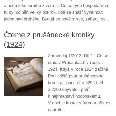
a něco z kulturního života … Co se týče hospodářství,
tu byl učiněn veliký pokrok, lidé se snaží vyniknout
jeden nad druhého. Budují se nové stroje, zařizují se...
Čteme z prušánecké kroniky
(1924)
Zpravodaj 1/2012: Díl 1.: Co se
stalo v Prušánkách v roce…
1924. Když v roce 1924 začíná
Petr Ivičič psát prušáneckou
kroniku, „obec čítá 429 čísel
a 2200 obyvatel, patří
k hejtmanství hodonskému.
V obci je kostel s farou a hřbitov,
naproti...