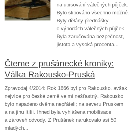
na upisování válečných půjček.
Bylo slibováno všechno možné.
Byly dělány přednášky
o výhodách válečných půjček.
Byla zaručována bezpečnost,
jistota a vysoká procenta...
Čteme z prušánecké kroniky:
Válka Rakousko-Pruská
Zpravodaj 4/2014: Rok 1866 byl pro Rakousko, avšak
nejvíce pro české země velmi nešťastný. Rakousko
bylo napadeno dvěma nepřáteli; na severu Pruskem
a na jihu Itílií. Ihned byla vyhlášena mobilisace
a zároveň odvody. Z Prušánek narukovalo asi 50
mladých...