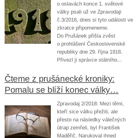
o oslavách konce 1. světové
války psali už ve Zpravodaji
č.3/2016, dnes si tyto události ve
zkratce připomeneme.
Do Prušánek přišla zvěst
o prohlášení Československé
republiky dne 29. října 1918.
Přivezl ji správce státního...
Čteme z prušánecké kroniky:
Pomalu se blíží konec války…
Zpravodaj 2/2018: Mezi těmi,
kteří sice válku přežili, ale
přesto na následky válečných
útrap zemřeli, byl František
Maděřič. Narukoval ihned