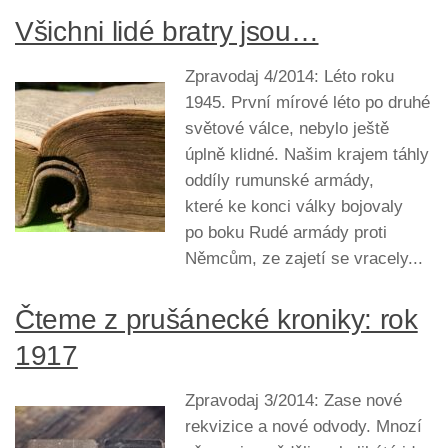
Všichni lidé bratry jsou…
Zpravodaj 4/2014: Léto roku
1945. První mírové léto po druhé
světové válce, nebylo ještě
úplně klidné. Našim krajem táhly
oddíly rumunské armády,
které ke konci války bojovaly
po boku Rudé armády proti
Němcům, ze zajetí se vracely...
Čteme z prušánecké kroniky: rok
1917
Zpravodaj 3/2014: Zase nové
rekvizice a nové odvody. Mnozí