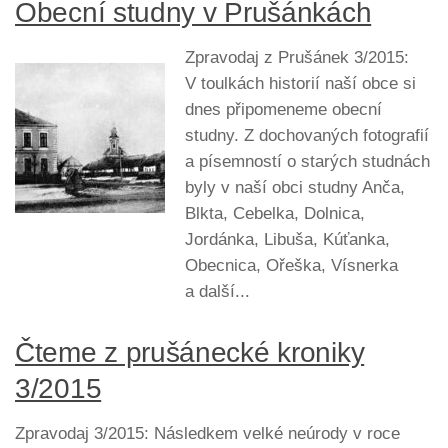
Obecní studny v Prušánkách
Zpravodaj z Prušánek 3/2015:
V toulkách historií naší obce si
dnes připomeneme obecní
studny. Z dochovaných fotografií
a písemností o starých studnách
byly v naší obci studny Anča,
Blkta, Cebelka, Dolnica,
Jordánka, Libuša, Kúťanka,
Obecnica, Ořeška, Vísnerka
a další...
Čteme z prušánecké kroniky
3/2015
Zpravodaj 3/2015: Následkem velké neúrody v roce