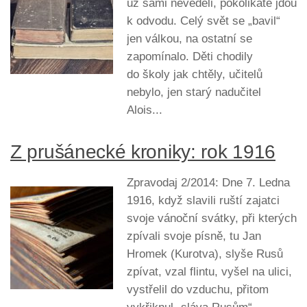
už sami nevěděli, pokolikáté jdou
k odvodu. Celý svět se „bavil“
jen válkou, na ostatní se
zapomínalo. Děti chodily
do školy jak chtěly, učitelů
nebylo, jen starý nadučitel
Alois...
Z prušánecké kroniky: rok 1916
Zpravodaj 2/2014: Dne 7. Ledna
1916, když slavili ruští zajatci
svoje vánoční svátky, při kterých
zpívali svoje písně, tu Jan
Hromek (Kurotva), slyše Rusů
zpívat, vzal flintu, vyšel na ulici,
vystřelil do vzduchu, přitom