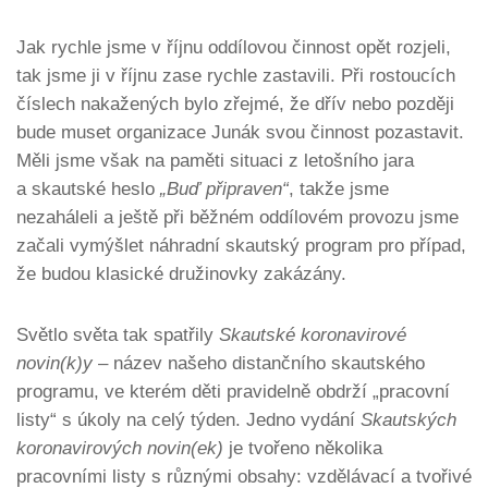
Jak rychle jsme v říjnu oddílovou činnost opět rozjeli,
tak jsme ji v říjnu zase rychle zastavili. Při rostoucích
číslech nakažených bylo zřejmé, že dřív nebo později
bude muset organizace Junák svou činnost pozastavit.
Měli jsme však na paměti situaci z letošního jara
a skautské heslo
„Buď připraven“
, takže jsme
nezaháleli a ještě při běžném oddílovém provozu jsme
začali vymýšlet náhradní skautský program pro případ,
že budou klasické družinovky zakázány.
Světlo světa tak spatřily
Skautské koronavirové
novin(k)y
– název našeho distančního skautského
programu, ve kterém děti pravidelně obdrží „pracovní
listy“ s úkoly na celý týden. Jedno vydání
Skautských
koronavirových novin(ek)
je tvořeno několika
pracovními listy s různými obsahy: vzdělávací a tvořivé