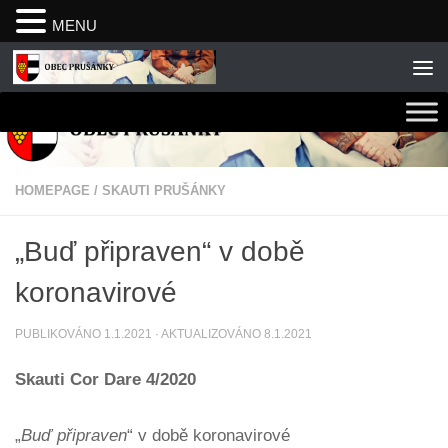
MENU
Skip to content
HOMEPAGE
/
SKAUTI PRUŠÁNKY
„Buď připraven“ v době
koronavirové
PUBLIKOVÁNO
1.1.2021
· AKTUALIZOVÁNO
8.1.2021
Skauti Cor Dare 4/2020
„
Buď připraven
“ v době koronavirové