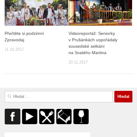
Přečtěte si podzimní
Videoreportáž: Seniorky
Zpravodaj
v Prušánkách uspořádaly
sousedské setkání
11.10.2017
na Svatého Martina
20.11.2017
Vyhledávání