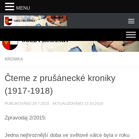
MENU
Skip to content
KRONIKA
Čteme z prušánecké kroniky
(1917-1918)
PUBLIKOVÁNO
29.7.2015
· AKTUALIZOVÁNO
13.10.2020
Zpravodaj 2/2015:
Jedna nejhroznější doba ve světové válce byla v roku