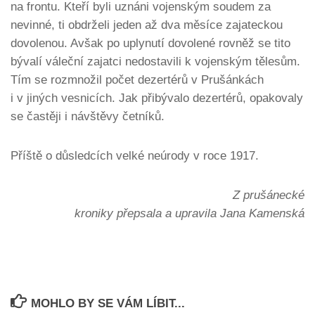
na frontu. Kteří byli uznáni vojenským soudem za
nevinné, ti obdrželi jeden až dva měsíce zajateckou
dovolenou. Avšak po uplynutí dovolené rovněž se tito
bývalí váleční zajatci nedostavili k vojenským tělesům.
Tím se rozmnožil počet dezertérů v Prušánkách
i v jiných vesnicích. Jak přibývalo dezertérů, opakovaly
se častěji i návštěvy četníků.
Příště o důsledcích velké neúrody v roce 1917.
Z prušánecké
kroniky přepsala a upravila Jana Kamenská
MOHLO BY SE VÁM LÍBIT...