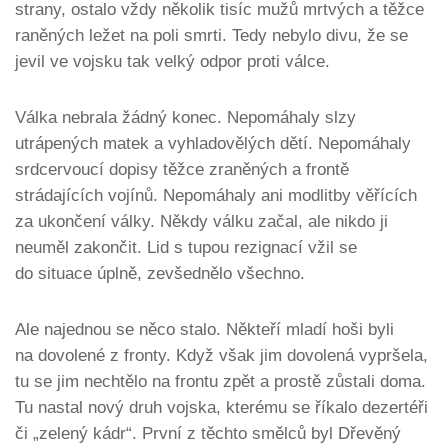
strany, ostalo vždy několik tisíc mužů mrtvých a těžce
raněných ležet na poli smrti. Tedy nebylo divu, že se
jevil ve vojsku tak velký odpor proti válce.
Válka nebrala žádný konec. Nepomáhaly slzy
utrápených matek a vyhladovělých dětí. Nepomáhaly
srdcervoucí dopisy těžce zraněných a frontě
strádajících vojínů. Nepomáhaly ani modlitby věřících
za ukončení války. Někdy válku začal, ale nikdo ji
neuměl zakončit. Lid s tupou rezignací vžil se
do situace úplně, zevšednělo všechno.
Ale najednou se něco stalo. Někteří mladí hoši byli
na dovolené z fronty. Když však jim dovolená vypršela,
tu se jim nechtělo na frontu zpět a prostě zůstali doma.
Tu nastal nový druh vojska, kterému se říkalo dezertéři
či „zelený kádr“. První z těchto smělců byl Dřevěný