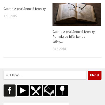
Čteme z prušánecké kroniky
17.5.2015
Čteme z prušánecké kroniky:
Pomalu se blíží konec
války…
24.6.2018
Vyhledávání