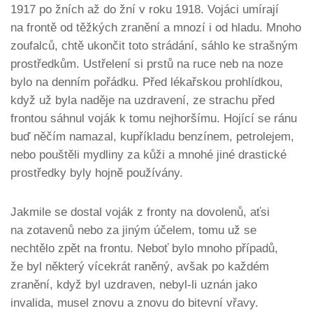
1917 po žních až do žní v roku 1918. Vojáci umírají
na frontě od těžkých zranění a mnozí i od hladu. Mnoho
zoufalců, chtě ukončit toto strádání, sáhlo ke strašným
prostředkům. Ustřelení si prstů na ruce neb na noze
bylo na denním pořádku. Před lékařskou prohlídkou,
když už byla naděje na uzdravení, ze strachu před
frontou sáhnul voják k tomu nejhoršímu. Hojící se ránu
buď něčím namazal, kupříkladu benzínem, petrolejem,
nebo pouštěli mydliny za kůži a mnohé jiné drastické
prostředky byly hojně používány.
Jakmile se dostal voják z fronty na dovolenů, aťsi
na zotavenů nebo za jiným účelem, tomu už se
nechtělo zpět na frontu. Neboť bylo mnoho případů,
že byl některý vícekrát raněný, avšak po každém
zranění, když byl uzdraven, nebyl-li uznán jako
invalida, musel znovu a znovu do bitevní vřavy.