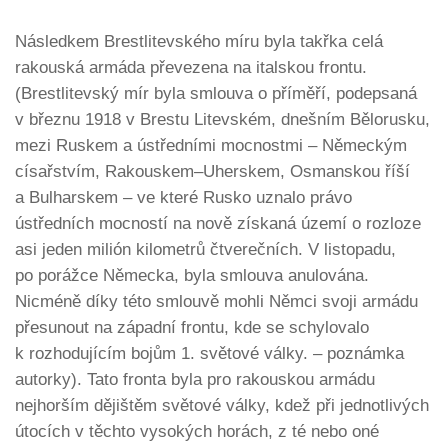
Následkem Brestlitevského míru byla takřka celá
rakouská armáda převezena na italskou frontu.
(Brestlitevský mír byla smlouva o příměří, podepsaná
v březnu 1918 v Brestu Litevském, dnešním Bělorusku,
mezi Ruskem a ústředními mocnostmi – Německým
císařstvím, Rakouskem–Uherskem, Osmanskou říší
a Bulharskem – ve které Rusko uznalo právo
ústředních mocností na nově získaná území o rozloze
asi jeden milión kilometrů čtverečních. V listopadu,
po porážce Německa, byla smlouva anulována.
Nicméně díky této smlouvě mohli Němci svoji armádu
přesunout na západní frontu, kde se schylovalo
k rozhodujícím bojům 1. světové války. – poznámka
autorky). Tato fronta byla pro rakouskou armádu
nejhorším dějištěm světové války, kdež při jednotlivých
útocích v těchto vysokých horách, z té nebo oné