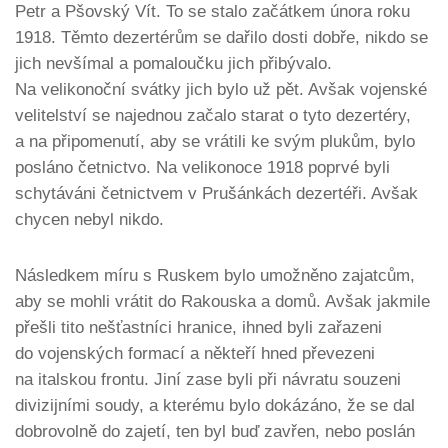
Petr a Pšovský Vít. To se stalo začátkem února roku
1918. Těmto dezertérům se dařilo dosti dobře, nikdo se
jich nevšímal a pomaloučku jich přibývalo.
Na velikonoční svátky jich bylo už pět. Avšak vojenské
velitelství se najednou začalo starat o tyto dezertéry,
a na připomenutí, aby se vrátili ke svým plukům, bylo
posláno četnictvo. Na velikonoce 1918 poprvé byli
schytáváni četnictvem v Prušánkách dezertéři. Avšak
chycen nebyl nikdo.
Následkem míru s Ruskem bylo umožněno zajatcům,
aby se mohli vrátit do Rakouska a domů. Avšak jakmile
přešli tito nešťastníci hranice, ihned byli zařazeni
do vojenských formací a někteří hned převezeni
na italskou frontu. Jiní zase byli při návratu souzeni
divizijními soudy, a kterému bylo dokázáno, že se dal
dobrovolně do zajetí, ten byl buď zavřen, nebo poslán