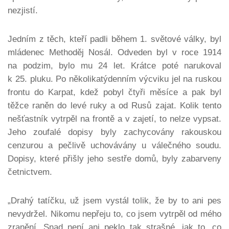
nezjistí.
Jedním z těch, kteří padli během 1. světové války, byl
mládenec Methoděj Nosál. Odveden byl v roce 1914
na podzim, bylo mu 24 let. Krátce poté narukoval
k 25. pluku. Po několikatýdenním výcviku jel na ruskou
frontu do Karpat, kdež pobyl čtyři měsíce a pak byl
těžce raněn do levé ruky a od Rusů zajat. Kolik tento
nešťastník vytrpěl na frontě a v zajetí, to nelze vypsat.
Jeho zoufalé dopisy byly zachycovány rakouskou
cenzurou a pečlivě uchovávány u válečného soudu.
Dopisy, které přišly jeho sestře domů, byly zabarveny
četnictvem.
„Drahý tatíčku, už jsem vystál tolik, že by to ani pes
nevydržel. Nikomu nepřeju to, co jsem vytrpěl od mého
zranění. Snad není ani peklo tak strašné, jak to, co