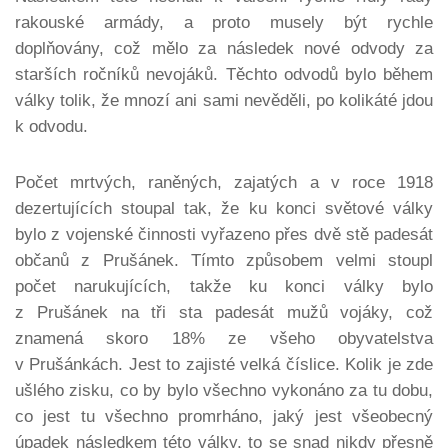
rakouské armády, a proto musely být rychle
doplňovány, což mělo za následek nové odvody za
starších ročníků nevojáků. Těchto odvodů bylo během
války tolik, že mnozí ani sami nevěděli, po kolikáté jdou
k odvodu.
Počet mrtvých, raněných, zajatých a v roce 1918
dezertujících stoupal tak, že ku konci světové války
bylo z vojenské činnosti vyřazeno přes dvě stě padesát
občanů z Prušánek. Tímto způsobem velmi stoupl
počet narukujících, takže ku konci války bylo
z Prušánek na tři sta padesát mužů vojáky, což
znamená skoro 18% ze všeho obyvatelstva
v Prušánkách. Jest to zajisté velká číslice. Kolik je zde
ušlého zisku, co by bylo všechno vykonáno za tu dobu,
co jest tu všechno promrháno, jaký jest všeobecný
úpadek následkem této války, to se snad nikdy přesně