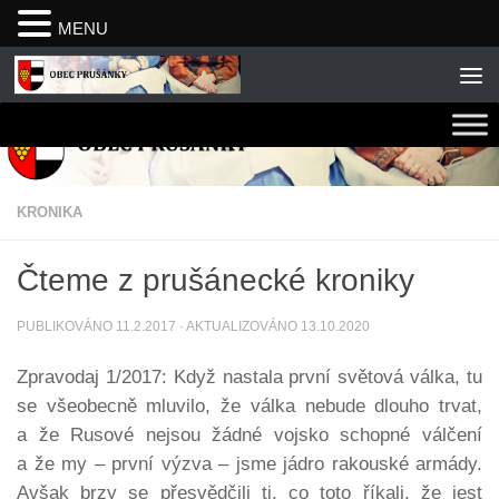
MENU
Skip to content
KRONIKA
Čteme z prušánecké kroniky
PUBLIKOVÁNO
11.2.2017
· AKTUALIZOVÁNO
13.10.2020
Zpravodaj 1/2017: Když nastala první světová válka, tu
se všeobecně mluvilo, že válka nebude dlouho trvat,
a že Rusové nejsou žádné vojsko schopné válčení
a že my – první výzva – jsme jádro rakouské armády.
Avšak brzy se přesvědčili ti, co toto říkali, že jest