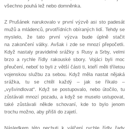
všechno pouhá lež nebo domněnka.
Z Prušánek narukovalo v první výzvě asi sto padesát
mužů a mládenců, prvotřídních obíraných lidí. Tehdy se
myslelo, že tato první výzva bude úplně stačit
na zakončení války. Avšak i zde se mnozí přepočetli.
Když nastaly pravidelné srážky s Rusy a Srby, velmi
brzo a rychle řídly rakouské sbory. Vojáci byli moc
přeučení, neboť to byli z větší části ti, kteří měli tříletou
vojenskou službu za sebou. Když měla nastat nějaká
srážka, tu se chtěl každý – jak se říkalo –
„vyšvindlovat“. Když se postupovalo, nebo útočilo, tu
zůstávali mnozí pozadu, a když se muselo ustupovat,
také zůstávali někde schovaní, kde to bylo jenom
trochu možno, aby přišli do zajetí.
Následkem této nechuti k válčení rychle řídly řady