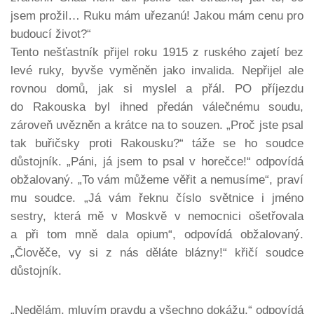
jsem prožil… Ruku mám uřezanú! Jakou mám cenu pro
budoucí život?“
Tento nešťastník přijel roku 1915 z ruského zajetí bez
levé ruky, byvše vyměněn jako invalida. Nepřijel ale
rovnou domů, jak si myslel a přál. PO příjezdu
do Rakouska byl ihned předán válečnému soudu,
zároveň uvězněn a krátce na to souzen. „Proč jste psal
tak buřičsky proti Rakousku?“ táže se ho soudce
důstojník. „Páni, já jsem to psal v horečce!“ odpovídá
obžalovaný. „To vám můžeme věřit a nemusíme“, praví
mu soudce. „Já vám řeknu číslo světnice i jméno
sestry, která mě v Moskvě v nemocnici ošetřovala
a při tom mně dala opium“, odpovídá obžalovaný.
„Člověče, vy si z nás děláte blázny!“ křičí soudce
důstojník.
„Nedělám, mluvím pravdu a všechno dokážu,“ odpovídá