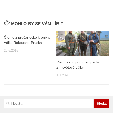
MOHLO BY SE VÁM LÍBIT...
Čteme z prušánecké kroniky:
Válka Rakousko-Pruská
29.5.2015
Pietní akt u pomníku padlých
z I. světové války
1.1.2020
Vyhledávání