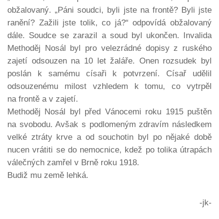
obžalovaný. „Páni soudci, byli jste na frontě? Byli jste
ranění? Zažili jste tolik, co já?“ odpovídá obžalovaný
dále. Soudce se zarazil a soud byl ukončen. Invalida
Methoděj Nosál byl pro velezrádné dopisy z ruského
zajetí odsouzen na 10 let žaláře. Onen rozsudek byl
poslán k samému císaři k potvrzení. Císař udělil
odsouzenému milost vzhledem k tomu, co vytrpěl
na frontě a v zajetí.
Methoděj Nosál byl před Vánocemi roku 1915 puštěn
na svobodu. Avšak s podlomeným zdravím následkem
velké ztráty krve a od souchotin byl po nějaké době
nucen vrátiti se do nemocnice, kdež po tolika útrapách
válečných zamřel v Brně roku 1918.
Budiž mu země lehká.
-jk-