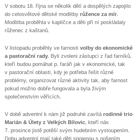
V sobotu 18. října se několik dětí a dospělých zapojilo
do celosvětové dětské modlitby
růžence za mír.
Modlitba proběhla v kapličce a děti při ní poskládaly
růženec z kaštanů.
V listopadu proběhly ve farnosti
volby do ekonomické
a pastorační rady.
Byli zvoleni zástupci z řad farníků,
kteří budou pomáhat p. faráři jak v ekonomické, tak
v pastorační oblasti, kdy je potřeba řešit různé
problémy, organizovat různé aktivity tak, aby farnost
pokud možno dobře fungovala a byla živým
společenstvím věřících.
V době adventní k nám již podruhé zavítá
rodinné trio
Marián & Úlety z Velkých Bílovic
, kteří nás
7. prosince jistě potěší svým hudebním vystoupením.
Dobu adventní mají také děti spojenou s nošením