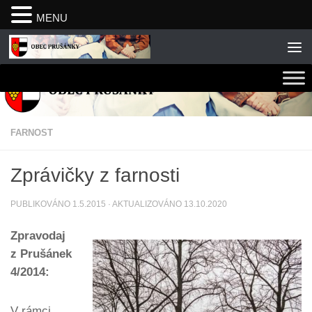
MENU
Skip to content
FARNOST
Zprávičky z farnosti
PUBLIKOVÁNO
1.5.2015
· AKTUALIZOVÁNO
13.10.2020
Zpravodaj
z Prušánek
4/2014:
V rámci