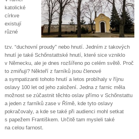
katolické
církve
existují
různé
tzv. “duchovní proudy” nebo hnutí. Jedním z takových
hnutí je také Schőnstattské hnutí, které sice vzniklo
v Německu, ale je dnes rozšířeno po celém světě. Proč
to zmiňuji? Někteří z farníků jsou členové
a sympatizanti tohoto hnutí a letos probíhaly v říjnu
oslavy 100 let od jeho založení. Jedna z farnic měla
možnost se zúčastnit těchto oslav přímo v Schőnstattu
a jeden z farníků zase v Římě, kde tyto oslavy
pokračovaly, a kde se také při audienci mohl setkat
s papežem Františkem. Určitě tam mysleli také
na celou farnost.