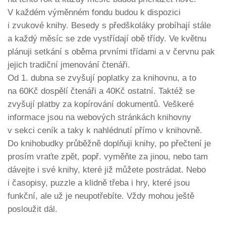
V každém výměnném fondu budou k dispozici
i zvukové knihy. Besedy s předškoláky probíhají stále
a každý měsíc se zde vystřídají obě třídy. Ve květnu
plánuji setkání s oběma prvními třídami a v červnu pak
jejich tradiční jmenování čtenáři.
Od 1. dubna se zvyšují poplatky za knihovnu, a to
na 60Kč dospělí čtenáři a 40Kč ostatní. Taktéž se
zvyšují platby za kopírování dokumentů. Veškeré
informace jsou na webových stránkách knihovny
v sekci ceník a taky k nahlédnutí přímo v knihovně.
Do knihobudky průběžně doplňuji knihy, po přečtení je
prosím vraťte zpět, popř. vyměňte za jinou, nebo tam
dávejte i své knihy, které již můžete postrádat. Nebo
i časopisy, puzzle a klidně třeba i hry, které jsou
funkční, ale už je neupotřebíte. Vždy mohou ještě
posloužit dál.