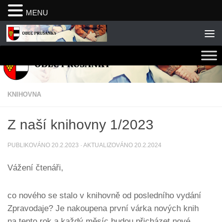
MENU
Skip to content
KNIHOVNA
Z naší knihovny 1/2023
PUBLIKOVÁNO
20.2.2023
· AKTUALIZOVÁNO
20.2.2024
Vážení čtenáři,
co nového se stalo v knihovně od posledního vydání
Zpravodaje? Je nakoupena první várka nových knih
na tento rok a každý měsíc budou přicházet nové.