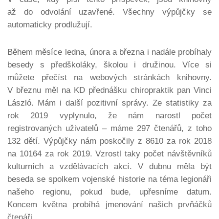
až do odvolání uzavřené. Všechny výpůjčky se
automaticky prodlužují.
Během měsíce ledna, února a března i nadále probíhaly
besedy s předškoláky, školou i družinou. Více si
můžete přečíst na webových stránkách knihovny.
V březnu měl na KD přednášku chiropraktik pan Vinci
László. Mám i další pozitivní správy. Ze statistiky za
rok 2019 vyplynulo, že nám narostl počet
registrovaných uživatelů – máme 297 čtenářů, z toho
132 dětí. Výpůjčky nám poskočily z 8610 za rok 2018
na 10164 za rok 2019. Vzrostl taky počet návštěvníků
kulturních a vzdělávacích akcí. V dubnu měla být
beseda se spolkem vojenské historie na téma legionáři
našeho regionu, pokud bude, upřesníme datum.
Koncem května probíhá jmenování našich prvňáčků
čtenáři.