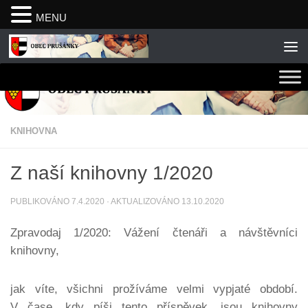
MENU
Skip to content
KNIHOVNA
Z naší knihovny 1/2020
PUBLIKOVÁNO
7.4.2020
· AKTUALIZOVÁNO
13.10.2020
Zpravodaj 1/2020: Vážení čtenáři a návštěvníci
knihovny,
jak víte, všichni prožíváme velmi vypjaté období.
V čase, kdy píši tento příspěvek, jsou knihovny