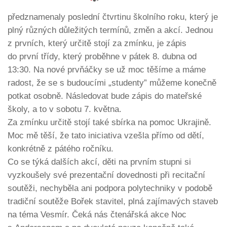
předznamenaly poslední čtvrtinu školního roku, který je
plný různých důležitých termínů, změn a akcí. Jednou
z prvních, který určitě stojí za zmínku, je zápis
do první třídy, který proběhne v pátek 8. dubna od
13:30. Na nové prvňáčky se už moc těšíme a máme
radost, že se s budoucími „studenty” můžeme konečně
potkat osobně. Následovat bude zápis do mateřské
školy, a to v sobotu 7. května.
Za zmínku určitě stojí také sbírka na pomoc Ukrajině.
Moc mě těší, že tato iniciativa vzešla přímo od dětí,
konkrétně z pátého ročníku.
Co se týká dalších akcí, děti na prvním stupni si
vyzkoušely své prezentační dovednosti při recitační
soutěži, nechyběla ani podpora polytechniky v podobě
tradiční soutěže Bořek stavitel, plná zajímavých staveb
na téma Vesmír. Čeká nás čtenářská akce Noc