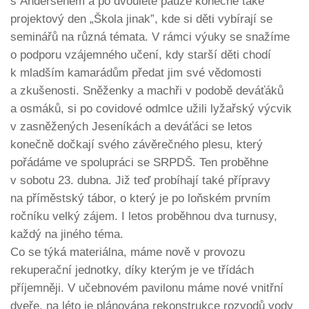
s Andersenem a po dvouleté pauze konečně také
projektový den „Škola jinak”, kde si děti vybírají se
seminářů na různá témata. V rámci výuky se snažíme
o podporu vzájemného učení, kdy starší děti chodí
k mladším kamarádům předat jim své vědomosti
a zkušenosti. Sněženky a machři v podobě deváťáků
a osmáků, si po covidové odmlce užili lyžařský výcvik
v zasněžených Jeseníkách a deváťáci se letos
konečně dočkají svého závěrečného plesu, který
pořádáme ve spolupráci se SRPDŠ. Ten proběhne
v sobotu 23. dubna. Již teď probíhají také přípravy
na příměstský tábor, o který je po loňském prvním
ročníku velký zájem. I letos proběhnou dva turnusy,
každý na jiného téma.
Co se týká materiálna, máme nově v provozu
rekuperační jednotky, díky kterým je ve třídách
příjemněji. V učebnovém pavilonu máme nové vnitřní
dveře, na léto je plánována rekonstrukce rozvodů vody