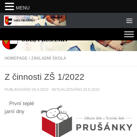
MENU
Skip to content
HOMEPAGE
/
ZÁKLADNÍ ŠKOLA
Z činnosti ZŠ 1/2022
PUBLIKOVÁNO
28.4.2022
· AKTUALIZOVÁNO
28.6.2022
První teplé
jarní dny