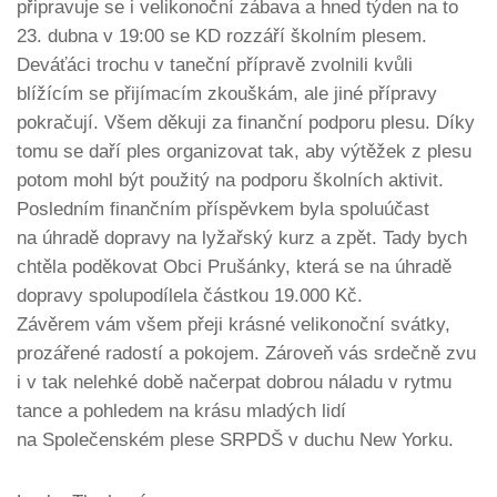
připravuje se i velikonoční zábava a hned týden na to
23. dubna v 19:00 se KD rozzáří školním plesem.
Deváťáci trochu v taneční přípravě zvolnili kvůli
blížícím se přijímacím zkouškám, ale jiné přípravy
pokračují. Všem děkuji za finanční podporu plesu. Díky
tomu se daří ples organizovat tak, aby výtěžek z plesu
potom mohl být použitý na podporu školních aktivit.
Posledním finančním příspěvkem byla spoluúčast
na úhradě dopravy na lyžařský kurz a zpět. Tady bych
chtěla poděkovat Obci Prušánky, která se na úhradě
dopravy spolupodílela částkou 19.000 Kč.
Závěrem vám všem přeji krásné velikonoční svátky,
prozářené radostí a pokojem. Zároveň vás srdečně zvu
i v tak nelehké době načerpat dobrou náladu v rytmu
tance a pohledem na krásu mladých lidí
na Společenském plese SRPDŠ v duchu New Yorku.