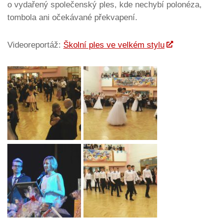
o vydařený společenský ples, kde nechybí polonéza,
tombola ani očekávané překvapení.
Videoreportáž:
Školní ples ve velkém stylu