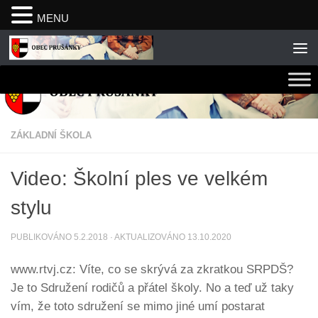
MENU
Skip to content
ZÁKLADNÍ ŠKOLA
Video: Školní ples ve velkém
stylu
PUBLIKOVÁNO
5.2.2018
· AKTUALIZOVÁNO
13.10.2020
www.rtvj.cz: Víte, co se skrývá za zkratkou SRPDŠ?
Je to Sdružení rodičů a přátel školy. No a teď už taky
vím, že toto sdružení se mimo jiné umí postarat