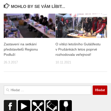
MOHLO BY SE VÁM LÍBIT...
Zastavení na setkání
O vítězi letošního Gulášfestu
představitelů Regionu
v Prušánkách letos poprvé
Podluží
rozhodovala veřejnost!
26.3.2017
10.11.2021
Vyhledávání