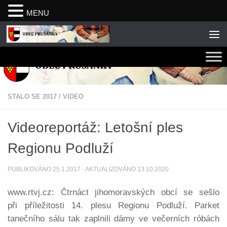
MENU
Skip to content
STALO SE 2017
/
VIDEO
Videoreportáž: Letošní ples
Regionu Podluží
PUBLIKOVÁNO
25.1.2017
· AKTUALIZOVÁNO
13.10.2020
www.rtvj.cz: Čtrnáct jihomoravských obcí se sešlo
při příležitosti 14. plesu Regionu Podluží. Parket
tanečního sálu tak zaplnili dámy ve večerních róbách