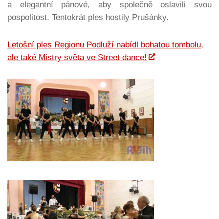
a elegantní pánové, aby společně oslavili svou
pospolitost. Tentokrát ples hostily Prušánky.
Letošní ples Regionu Podluží nabídl bohatou tombolu,
ale také Mistry světa ve Street dance!