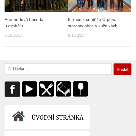
Předhodová beseda
8. ročník soutěže O pohár
u cimbálu
starosty obce v kuželkách
8.10.2017
8.10.2017
Vyhledávání