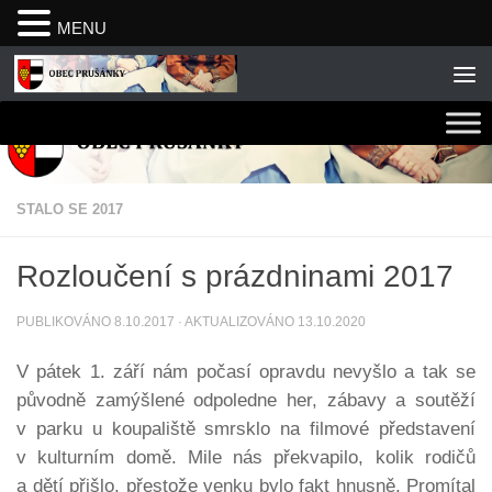
MENU
Skip to content
STALO SE 2017
Rozloučení s prázdninami 2017
PUBLIKOVÁNO
8.10.2017
· AKTUALIZOVÁNO
13.10.2020
V pátek 1. září nám počasí opravdu nevyšlo a tak se
původně zamýšlené odpoledne her, zábavy a soutěží
v parku u koupaliště smrsklo na filmové představení
v kulturním domě. Mile nás překvapilo, kolik rodičů
a dětí přišlo, přestože venku bylo fakt hnusně. Promítal