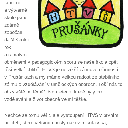
taneční
a výtvarné
škole jsme
zdárně
započali
další školní
rok
a s malými
obměnami v pedagogickém sboru se naše škola opět
těší velké oblibě. HTVŠ je největší zájmovou činností
v Prušánkách a my máme velkou radost ze stabilního
zájmu o vzdělávání v uměleckých oborech. Těší nás to
obzvláště po téměř dvou letech, které byly pro
vzdělávání a život obecně velmi těžké.
Nechce se tomu věřit, ale vystoupení HTVŠ v prvním
pololetí, které většinou nesly název mikulášská,