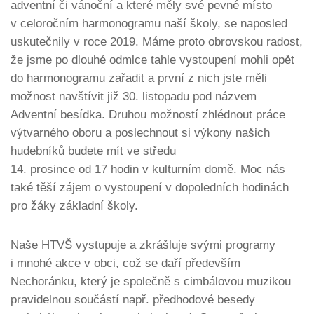
adventní či vánoční a které měly své pevné místo
v celoročním harmonogramu naší školy, se naposled
uskutečnily v roce 2019. Máme proto obrovskou radost,
že jsme po dlouhé odmlce tahle vystoupení mohli opět
do harmonogramu zařadit a první z nich jste měli
možnost navštívit již 30. listopadu pod názvem
Adventní besídka. Druhou možností zhlédnout práce
výtvarného oboru a poslechnout si výkony našich
hudebníků budete mít ve středu
14. prosince od 17 hodin v kulturním domě. Moc nás
také těší zájem o vystoupení v dopoledních hodinách
pro žáky základní školy.
Naše HTVŠ vystupuje a zkrášluje svými programy
i mnohé akce v obci, což se daří především
Nechoránku, který je společně s cimbálovou muzikou
pravidelnou součástí např. předhodové besedy