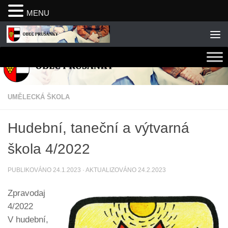
MENU
Skip to content
UMĚLECKÁ ŠKOLA
Hudební, taneční a výtvarná
škola 4/2022
PUBLIKOVÁNO
24.1.2023
· AKTUALIZOVÁNO
24.2.2023
Zpravodaj
4/2022
V hudební,