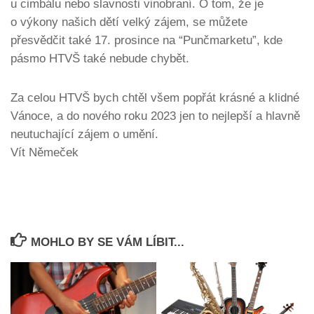
u cimbálu nebo slavnosti vinobraní. O tom, že je
o výkony našich dětí velký zájem, se můžete
přesvědčit také 17. prosince na “Punčmarketu”, kde
pásmo HTVŠ také nebude chybět.
Za celou HTVŠ bych chtěl všem popřát krásné a klidné
Vánoce, a do nového roku 2023 jen to nejlepší a hlavně
neutuchající zájem o umění.
Vít Němeček
MOHLO BY SE VÁM LÍBIT...