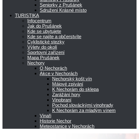
Seniorky z Prušánek
Sdružení Krásné místo
TURISTIKA
Infocentrum
Jak do Prušánek
Kde se ubytujete
Kde se najíte a občerstvíte
Cyklistické stezky
Výlety do okolí
Sportovní zařízení
Mapa Prušánek
Nechory
O Nechorách
Akce v Nechorách
Nechorský košt vín
Májové zpívání
K Nechorám do sklepa
Zarážání hory
Vinobraní
Pochod slováckými vinohrady
K Nechorám za mladým vínem
Vinaři
Historie Nechor
Meteostanice v Nechorách