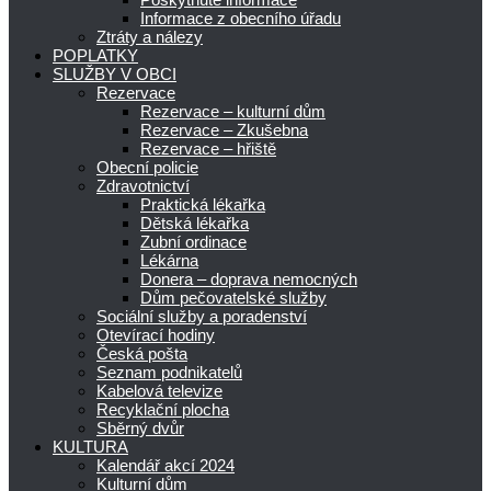
Informace z obecního úřadu
Ztráty a nálezy
POPLATKY
SLUŽBY V OBCI
Rezervace
Rezervace – kulturní dům
Rezervace – Zkušebna
Rezervace – hřiště
Obecní policie
Zdravotnictví
Praktická lékařka
Dětská lékařka
Zubní ordinace
Lékárna
Donera – doprava nemocných
Dům pečovatelské služby
Sociální služby a poradenství
Otevírací hodiny
Česká pošta
Seznam podnikatelů
Kabelová televize
Recyklační plocha
Sběrný dvůr
KULTURA
Kalendář akcí 2024
Kulturní dům