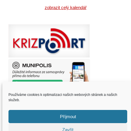
zobrazit celý kalendář
Používáme cookies k optimalizaci našich webových stránek a našich
© Obec Prušánky 2015 - 2023
služeb.
MENU
Příjmout
OBEC PRUŠÁNKY
OBECNÍ ÚŘAD
Zavřít