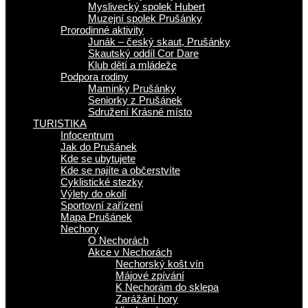
Myslivecký spolek Hubert
Muzejní spolek Prušánky
Prorodinné aktivity
Junák – český skaut, Prušánky
Skautský oddíl Cor Dare
Klub dětí a mládeže
Podpora rodiny
Maminky Prušánky
Seniorky z Prušánek
Sdružení Krásné místo
TURISTIKA
Infocentrum
Jak do Prušánek
Kde se ubytujete
Kde se najíte a občerstvíte
Cyklistické stezky
Výlety do okolí
Sportovní zařízení
Mapa Prušánek
Nechory
O Nechorách
Akce v Nechorách
Nechorský košt vín
Májové zpívání
K Nechorám do sklepa
Zarážání hory