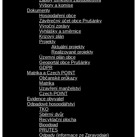
Výbory a komise
Dokumenty
Hospodaření obce
Závěrečný účet obce Prušánky
Výroční zprávy
Vyhlášky a směrnice
Krizový plán
Projekty
Aktuální projekty
Realizované projekty
Územní plán obce
Geoportál obce Prušánky
GDPR
Matrika a Czech POINT
Občanské průkazy
Matrika
Uzavření manželství
Czech POINT
Evidence obyvatel
Odpadové hospodářství
TKO
Sběrný dvůr
Recyklační plocha
Bioodpad
PRUTES
Odpady (informace ze Zpravodaje)