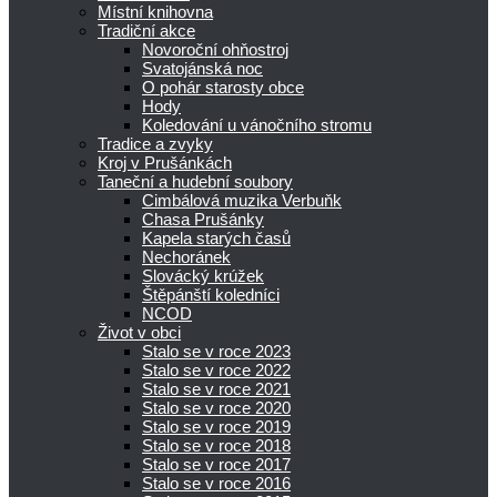
Místní knihovna
Tradiční akce
Novoroční ohňostroj
Svatojánská noc
O pohár starosty obce
Hody
Koledování u vánočního stromu
Tradice a zvyky
Kroj v Prušánkách
Taneční a hudební soubory
Cimbálová muzika Verbuňk
Chasa Prušánky
Kapela starých časů
Nechoránek
Slovácký krúžek
Štěpánští koledníci
NCOD
Život v obci
Stalo se v roce 2023
Stalo se v roce 2022
Stalo se v roce 2021
Stalo se v roce 2020
Stalo se v roce 2019
Stalo se v roce 2018
Stalo se v roce 2017
Stalo se v roce 2016