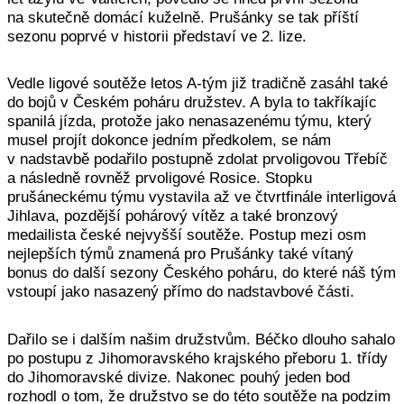
na skutečně domácí kuželně. Prušánky se tak příští
sezonu poprvé v historii představí ve 2. lize.
Vedle ligové soutěže letos A-tým již tradičně zasáhl také
do bojů v Českém poháru družstev. A byla to takříkajíc
spanilá jízda, protože jako nenasazenému týmu, který
musel projít dokonce jedním předkolem, se nám
v nadstavbě podařilo postupně zdolat prvoligovou Třebíč
a následně rovněž prvoligové Rosice. Stopku
prušáneckému týmu vystavila až ve čtvrtfinále interligová
Jihlava, pozdější pohárový vítěz a také bronzový
medailista české nejvyšší soutěže. Postup mezi osm
nejlepších týmů znamená pro Prušánky také vítaný
bonus do další sezony Českého poháru, do které náš tým
vstoupí jako nasazený přímo do nadstavbové části.
Dařilo se i dalším našim družstvům. Béčko dlouho sahalo
po postupu z Jihomoravského krajského přeboru 1. třídy
do Jihomoravské divize. Nakonec pouhý jeden bod
rozhodl o tom, že družstvo se do této soutěže na podzim