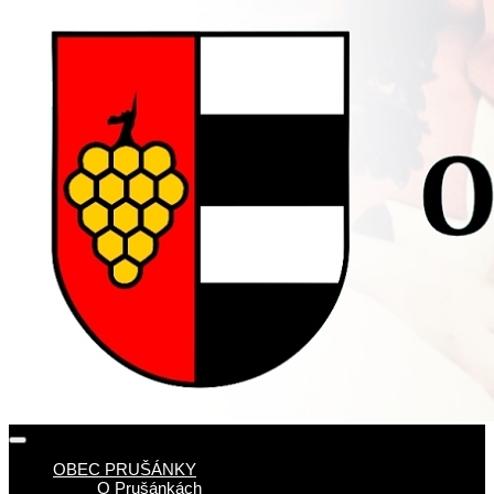
OBEC PRUŠÁNKY
O Prušánkách