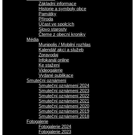
Základní informace
Historie a symboly obce
Památky
Příroda
Účast ve spolcích
Slovo starosty
Čteme z obecní kroniky
Média
Munipolis / Mobilní rozhlas
Kalendář akcí a služeb
Zpravodaj
Infokanál online
Ke stažení
Videogalerie
Vydané publikace
Smuteční oznámení
Smuteční oznámení 2024
Smuteční oznámení 2023
Smuteční oznámení 2022
Smuteční oznámení 2021
Smuteční oznámení 2020
Smuteční oznámení 2019
Smuteční oznámení 2018
Fotogalerie
Fotogalerie 2024
Fotogalerie 2023