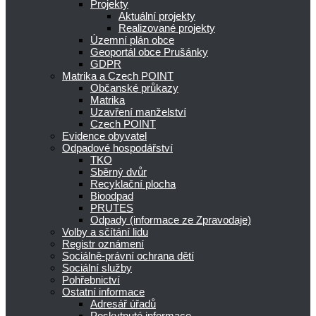
Projekty
Aktuální projekty
Realizované projekty
Územní plán obce
Geoportál obce Prušánky
GDPR
Matrika a Czech POINT
Občanské průkazy
Matrika
Uzavření manželství
Czech POINT
Evidence obyvatel
Odpadové hospodářství
TKO
Sběrný dvůr
Recyklační plocha
Bioodpad
PRUTES
Odpady (informace ze Zpravodaje)
Volby a sčítání lidu
Registr oznámení
Sociálně-právní ochrana dětí
Sociální služby
Pohřebnictví
Ostatní informace
Adresář úřadů
Poskytnuté informace