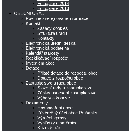
Fotogalerie 2014
Fotogalerie 2013
OBECNÍ ÚŘAD
Povinně zveřejňované informace
Kontakt
Zásady cookies
Struktura úřadu
Kontakty
Elektronická úřední deska
Elektronická podatelna
Kalendář starosty
Rozklikávací rozpočet
Investiční akce
Dotace
Přijaté dotace do rozpočtu obce
Dotace z rozpočtu obce
Zastupitelstvo a rada obce
Složení rady a zastupitelstva
Zápisy usnesení zastupitelstva
Výbory a komise
Dokumenty
Hospodaření obce
Závěrečný účet obce Prušánky
Výroční zprávy
Vyhlášky a směrnice
Krizový plán