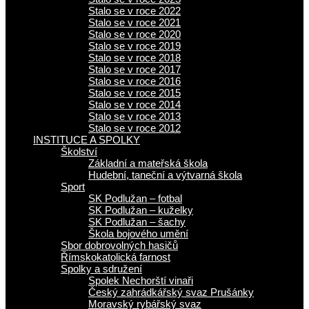
Stalo se v roce 2022
Stalo se v roce 2021
Stalo se v roce 2020
Stalo se v roce 2019
Stalo se v roce 2018
Stalo se v roce 2017
Stalo se v roce 2016
Stalo se v roce 2015
Stalo se v roce 2014
Stalo se v roce 2013
Stalo se v roce 2012
INSTITUCE A SPOLKY
Školství
Základní a mateřská škola
Hudební, taneční a výtvarná škola
Sport
SK Podlužan – fotbal
SK Podlužan – kuželky
SK Podlužan – šachy
Škola bojového umění
Sbor dobrovolných hasičů
Římskokatolická farnost
Spolky a sdružení
Spolek Nechorští vinaři
Český zahrádkářský svaz Prušánky
Moravský rybářský svaz