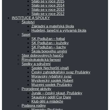
Stalo se v roce 2015
Stalo se v roce 2014
Stalo se v roce 2013
Stalo se v roce 2012
INSTITUCE A SPOLKY
Školství
Základní a mateřská škola
Hudební, taneční a výtvarná škola
Sport
SK Podlužan – fotbal
SK Podlužan – kuželky
SK Podlužan – šachy
Škola bojového umění
Sbor dobrovolných hasičů
Římskokatolická farnost
Spolky a sdružení
Spolek Nechorští vinaři
Český zahrádkářský svaz Prušánky
Moravský rybářský svaz
Myslivecký spolek Hubert
Muzejní spolek Prušánky
Prorodinné aktivity
Junák – český skaut, Prušánky
Skautský oddíl Cor Dare
Klub dětí a mládeže
Podpora rodiny
Maminky Prušánky