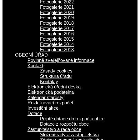
Fotogalerie 2022
Fotogalerie 2021
Fotogalerie 2020
Fotogalerie 2019
Fotogalerie 2018
Fotogalerie 2017
Fotogalerie 2016
Fotogalerie 2015
Fotogalerie 2014
Fotogalerie 2013
OBECNÍ ÚŘAD
Povinně zveřejňované informace
Kontakt
Zásady cookies
Struktura úřadu
Kontakty
Elektronická úřední deska
Elektronická podatelna
Kalendář starosty
Rozklikávací rozpočet
Investiční akce
Dotace
Přijaté dotace do rozpočtu obce
Dotace z rozpočtu obce
Zastupitelstvo a rada obce
Složení rady a zastupitelstva
Zápisy usnesení zastupitelstva