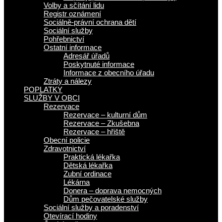
Volby a sčítání lidu
Registr oznámení
Sociálně-právní ochrana dětí
Sociální služby
Pohřebnictví
Ostatní informace
Adresář úřadů
Poskytnuté informace
Informace z obecního úřadu
Ztráty a nálezy
POPLATKY
SLUŽBY V OBCI
Rezervace
Rezervace – kulturní dům
Rezervace – Zkušebna
Rezervace – hřiště
Obecní policie
Zdravotnictví
Praktická lékařka
Dětská lékařka
Zubní ordinace
Lékárna
Donera – doprava nemocných
Dům pečovatelské služby
Sociální služby a poradenství
Otevírací hodiny