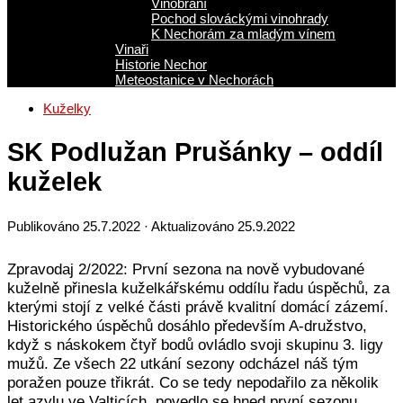
Vinobraní
Pochod slováckými vinohrady
K Nechorám za mladým vínem
Vinaři
Historie Nechor
Meteostanice v Nechorách
Kuželky
SK Podlužan Prušánky – oddíl
kuželek
Publikováno
25.7.2022
· Aktualizováno
25.9.2022
Zpravodaj 2/2022: První sezona na nově vybudované
kuželně přinesla kuželkářskému oddílu řadu úspěchů, za
kterými stojí z velké části právě kvalitní domácí zázemí.
Historického úspěchů dosáhlo především A-družstvo,
když s náskokem čtyř bodů ovládlo svoji skupinu 3. ligy
mužů. Ze všech 22 utkání sezony odcházel náš tým
poražen pouze třikrát. Co se tedy nepodařilo za několik
let azylu ve Valticích, povedlo se hned první sezonu