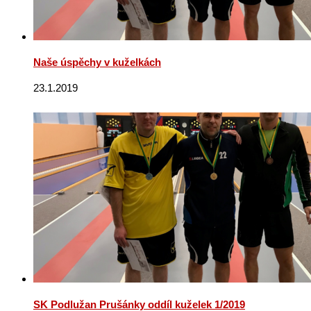
Naše úspěchy v kuželkách
23.1.2019
SK Podlužan Prušánky oddíl kuželek 1/2019