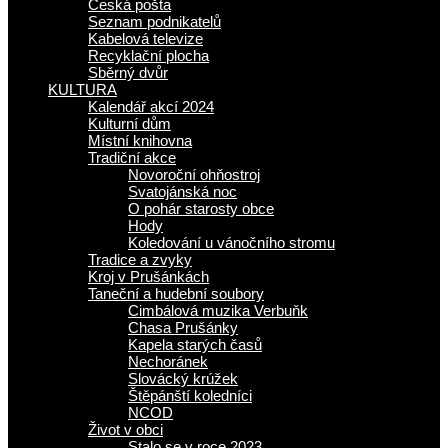
Česká pošta
Seznam podnikatelů
Kabelová televize
Recyklační plocha
Sběrný dvůr
KULTURA
Kalendář akcí 2024
Kulturní dům
Místní knihovna
Tradiční akce
Novoroční ohňostroj
Svatojánská noc
O pohár starosty obce
Hody
Koledování u vánočního stromu
Tradice a zvyky
Kroj v Prušánkách
Taneční a hudební soubory
Cimbálová muzika Verbuňk
Chasa Prušánky
Kapela starých časů
Nechoránek
Slovácký krúžek
Štěpánští koledníci
NCOD
Život v obci
Stalo se v roce 2023