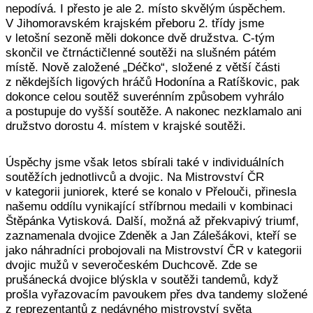
nepodívá. I přesto je ale 2. místo skvělým úspěchem.
V Jihomoravském krajském přeboru 2. třídy jsme
v letošní sezoně měli dokonce dvě družstva. C-tým
skončil ve čtrnáctičlenné soutěži na slušném pátém
místě. Nově založené „Déčko“, složené z větší části
z někdejších ligových hráčů Hodonína a Ratíškovic, pak
dokonce celou soutěž suverénním způsobem vyhrálo
a postupuje do vyšší soutěže. A nakonec nezklamalo ani
družstvo dorostu 4. místem v krajské soutěži.
Úspěchy jsme však letos sbírali také v individuálních
soutěžích jednotlivců a dvojic. Na Mistrovství ČR
v kategorii juniorek, které se konalo v Přelouči, přinesla
našemu oddílu vynikající stříbrnou medaili v kombinaci
Štěpánka Vytisková. Další, možná až překvapivý triumf,
zaznamenala dvojice Zdeněk a Jan Zálešákovi, kteří se
jako náhradníci probojovali na Mistrovství ČR v kategorii
dvojic mužů v severočeském Duchcově. Zde se
prušánecká dvojice blýskla v soutěži tandemů, když
prošla vyřazovacím pavoukem přes dva tandemy složené
z reprezentantů z nedávného mistrovství světa