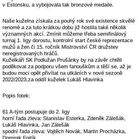
v Estonsku, a vybojovala tak bronzové medaile.
Naše kuželna získala za pouhý rok své existence skvělé
renomé a za tuto krátkou dobu již hostila také několik
významných akcí. Zmínit můžeme třeba semifinálový
turnaj 1. ligy dorostu, kontrolní start české reprezentace
mužů a žen či 15. ročník Mistrovství ČR družstev
neregistrovaných hráčů.
Kuželkáři SK Podlužan Prušánky by na závěr chtěli
poděkovat za podporu všem fanouškům a těší se, až je
budou moci opět přivítat na utkáních v nové sezoně
2022/2023.za oddíl kuželek Lukáš Hlavinka
Popis fotek:
61 A-tým postupuje do 2. ligy
horní řada zleva: Stanislav Esterka, Zdeněk Zálešák,
Lukáš Hlavinka, Jan Zálešák
spodní řada zleva: Vojtěch Novák, Martin Procházka,
Dominik Fojtík