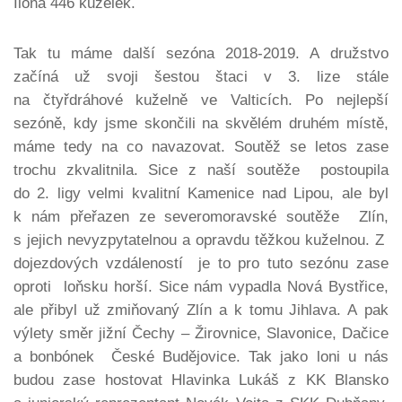
Ilona 446 kuželek.
Tak tu máme další sezóna 2018-2019. A družstvo
začíná už svoji šestou štaci v 3. lize stále
na čtyřdráhové kuželně ve Valticích. Po nejlepší
sezóně, kdy jsme skončili na skvělém druhém místě,
máme tedy na co navazovat. Soutěž se letos zase
trochu zkvalitnila. Sice z naší soutěže postoupila
do 2. ligy velmi kvalitní Kamenice nad Lipou, ale byl
k nám přeřazen ze severomoravské soutěže Zlín,
s jejich nevyzpytatelnou a opravdu těžkou kuželnou. Z
dojezdových vzdáleností je to pro tuto sezónu zase
oproti loňsku horší. Sice nám vypadla Nová Bystřice,
ale přibyl už zmiňovaný Zlín a k tomu Jihlava. A pak
výlety směr jižní Čechy – Žirovnice, Slavonice, Dačice
a bonbónek České Budějovice. Tak jako loni u nás
budou zase hostovat Hlavinka Lukáš z KK Blansko