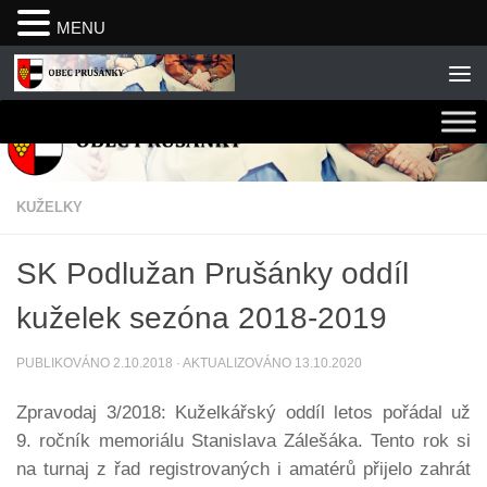
MENU
Skip to content
KUŽELKY
SK Podlužan Prušánky oddíl
kuželek sezóna 2018-2019
PUBLIKOVÁNO
2.10.2018
· AKTUALIZOVÁNO
13.10.2020
Zpravodaj 3/2018: Kuželkářský oddíl letos pořádal už
9. ročník memoriálu Stanislava Zálešáka. Tento rok si
na turnaj z řad registrovaných i amatérů přijelo zahrát