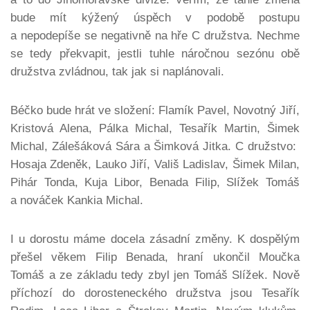
bude mít kýžený úspěch v podobě postupu
a nepodepíše se negativně na hře C družstva. Nechme
se tedy překvapit, jestli tuhle náročnou sezónu obě
družstva zvládnou, tak jak si naplánovali.
Béčko bude hrát ve složení: Flamík Pavel, Novotný Jiří,
Kristová Alena, Pálka Michal, Tesařík Martin, Šimek
Michal, Zálešáková Sára a Šimková Jitka. C družstvo:
Hosaja Zdeněk, Lauko Jiří, Vališ Ladislav, Šimek Milan,
Pihár Tonda, Kuja Libor, Benada Filip, Slížek Tomáš
a nováček Kankia Michal.
I u dorostu máme docela zásadní změny. K dospělým
přešel věkem Filip Benada, hraní ukončil Moučka
Tomáš a ze základu tedy zbyl jen Tomáš Slížek. Nově
příchozí do dorosteneckého družstva jsou Tesařík