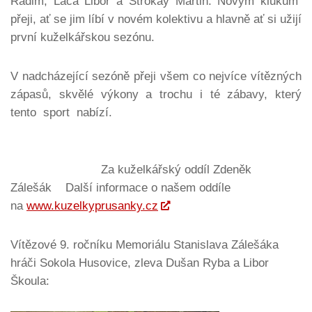
Radim, Laca Libor a Štrokay Martin. Novým klukům
přeji, ať se jim líbí v novém kolektivu a hlavně ať si užijí
první kuželkářskou sezónu.
V nadcházející sezóně přeji všem co nejvíce vítězných
zápasů, skvělé výkony a trochu i té zábavy, který
tento sport nabízí.
Za kuželkářský oddíl Zdeněk
Zálešák Další informace o našem oddíle
na
www.kuzelkyprusanky.cz
Vítězové 9. ročníku Memoriálu Stanislava Zálešáka
hráči Sokola Husovice, zleva Dušan Ryba a Libor
Škoula: