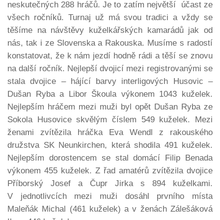
neskutečných 288 hráčů. Je to zatím největší účast ze
všech ročníků. Turnaj už má svou tradici a vždy se
těšíme na návštěvy kuželkářských kamarádů jak od
nás, tak i ze Slovenska a Rakouska. Musíme s radostí
konstatovat, že k nám jezdí hodně rádi a těší se znovu
na další ročník. Nejlepší dvojicí mezi registrovanými se
stala dvojice – hájící barvy interligových Husovic –
Dušan Ryba a Libor Škoula výkonem 1043 kuželek.
Nejlepším hráčem mezi muži byl opět Dušan Ryba ze
Sokola Husovice skvělým číslem 549 kuželek. Mezi
ženami zvítězila hráčka Eva Wendl z rakouského
družstva SK Neunkirchen, která shodila 491 kuželek.
Nejlepším dorostencem se stal domácí Filip Benada
výkonem 455 kuželek. Z řad amatérů zvítězila dvojice
Příborský Josef a Čupr Jirka s 894 kuželkami.
V jednotlivcích mezi muži dosáhl prvního místa
Maleňák Michal (461 kuželek) a v ženách Zálešáková