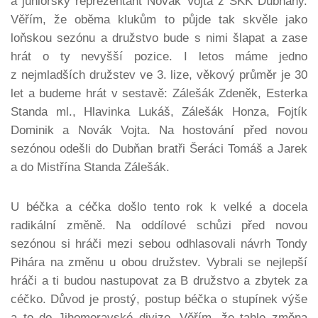
a juniorský reprezentant Novák Vojta z SKK Dubňany.
Věřím, že oběma klukům to půjde tak skvěle jako
loňskou sezónu a družstvo bude s nimi šlapat a zase
hrát o ty nevyšší pozice. I letos máme jedno
z nejmladších družstev ve 3. lize, věkový průměr je 30
let a budeme hrát v sestavě: Zálešák Zdeněk, Esterka
Standa ml., Hlavinka Lukáš, Zálešák Honza, Fojtík
Dominik a Novák Vojta. Na hostování před novou
sezónou odešli do Dubňan bratři Šeráci Tomáš a Jarek
a do Mistřína Standa Zálešák.
U béčka a céčka došlo tento rok k velké a docela
radikální změně. Na oddílové schůzi před novou
sezónou si hráči mezi sebou odhlasovali návrh Tondy
Pihára na změnu u obou družstev. Vybrali se nejlepší
hráči a ti budou nastupovat za B družstvo a zbytek za
céčko. Důvod je prostý, postup béčka o stupínek výše
a to do Jihomoravské divize. Věřím, že tahle změna