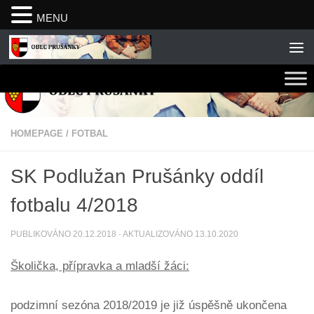
MENU
Skip to content
HOMEPAGE
/
FOTBAL
SK Podlužan Prušánky oddíl
fotbalu 4/2018
PUBLIKOVÁNO
20.12.2018
· AKTUALIZOVÁNO
13.10.2020
Školička, přípravka a mladší žáci:
podzimní sezóna 2018/2019 je již úspěšně ukončena