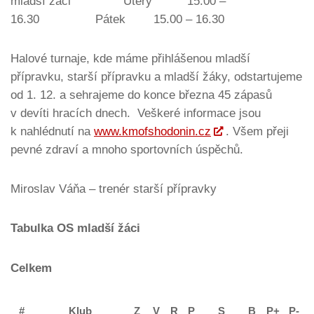
mladší žáci Úterý 15.00 –
16.30 Pátek 15.00 – 16.30
Halové turnaje, kde máme přihlášenou mladší
přípravku, starší přípravku a mladší žáky, odstartujeme
od 1. 12. a sehrajeme do konce března 45 zápasů
v devíti hracích dnech. Veškeré informace jsou
k nahlédnutí na
www.kmofshodonin.cz
. Všem přeji
pevné zdraví a mnoho sportovních úspěchů.
Miroslav Váňa – trenér starší přípravky
Tabulka OS mladší žáci
Celkem
#
Klub
Z
V
R
P
S
B
P+
P-