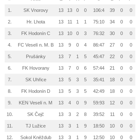
1.
SK Vnorovy
13
13
0
0
106:4
39
0
0
2.
Hr. Lhota
13
11
1
1
75:10
34
0
0
3.
FK Hodonín C
13
10
0
3
76:32
30
0
0
4.
FC Veselí n. M. B
13
9
0
4
86:47
27
0
0
5.
Prušánky
13
7
1
5
45:47
22
0
0
6.
FK Hovorany
13
7
0
6
57:44
21
0
0
7.
SK Uhřice
13
5
3
5
35:41
18
0
0
8.
FK Hodonín D
13
5
3
5
42:49
18
0
0
9.
KEN Veselí n. M
13
4
0
9
59:93
12
0
0
10.
SK Čejč
13
3
2
8
39:52
11
0
0
11.
TJ Lužice
13
3
1
9
18:50
10
0
0
12.
Sokol Kněždub
13
3
1
9
12:50
10
0
0