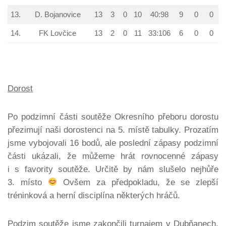
13.
D. Bojanovice
13
3
0
10
40:98
9
0
0
14.
FK Lovčice
13
2
0
11
33:106
6
0
0
Dorost
Po podzimní části soutěže Okresního přeboru dorostu
přezimují naši dorostenci na 5. místě tabulky. Prozatím
jsme vybojovali 16 bodů, ale poslední zápasy podzimní
části ukázali, že můžeme hrát rovnocenné zápasy
i s favority soutěže. Určitě by nám slušelo nejhůře
3. místo
Ovšem za předpokladu, že se zlepší
tréninková a herní disciplína některých hráčů.
Podzim soutěže jsme zakončili turnajem v Dubňanech,