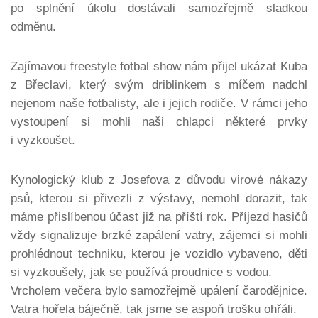
po splnění úkolu dostávali samozřejmě sladkou
odměnu.
Zajímavou freestyle fotbal show nám přijel ukázat Kuba
z Břeclavi, který svým driblinkem s míčem nadchl
nejenom naše fotbalisty, ale i jejich rodiče. V rámci jeho
vystoupení si mohli naši chlapci některé prvky
i vyzkoušet.
Kynologický klub z Josefova z důvodu virové nákazy
psů, kterou si přivezli z výstavy, nemohl dorazit, tak
máme přislíbenou účast již na příští rok. Příjezd hasičů
vždy signalizuje brzké zapálení vatry, zájemci si mohli
prohlédnout techniku, kterou je vozidlo vybaveno, děti
si vyzkoušely, jak se používá proudnice s vodou.
Vrcholem večera bylo samozřejmě upálení čarodějnice.
Vatra hořela báječně, tak jsme se aspoň trošku ohřáli.