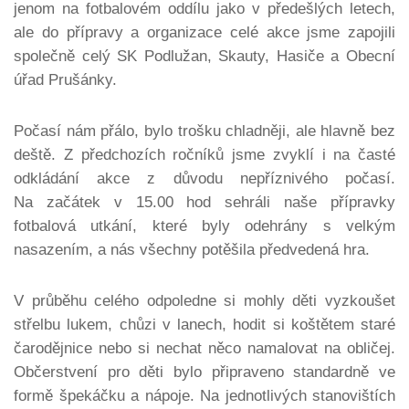
jenom na fotbalovém oddílu jako v předešlých letech,
ale do přípravy a organizace celé akce jsme zapojili
společně celý SK Podlužan, Skauty, Hasiče a Obecní
úřad Prušánky.
Počasí nám přálo, bylo trošku chladněji, ale hlavně bez
deště. Z předchozích ročníků jsme zvyklí i na časté
odkládání akce z důvodu nepříznivého počasí.
Na začátek v 15.00 hod sehráli naše přípravky
fotbalová utkání, které byly odehrány s velkým
nasazením, a nás všechny potěšila předvedená hra.
V průběhu celého odpoledne si mohly děti vyzkoušet
střelbu lukem, chůzi v lanech, hodit si koštětem staré
čarodějnice nebo si nechat něco namalovat na obličej.
Občerstvení pro děti bylo připraveno standardně ve
formě špekáčku a nápoje. Na jednotlivých stanovištích