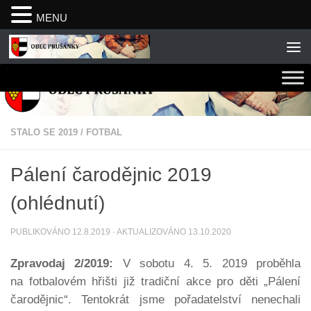
MENU
Skip to content
STALO SE 2019
/
FOTBAL
Pálení čarodějnic 2019
(ohlédnutí)
PUBLIKOVÁNO
12.8.2019
· AKTUALIZOVÁNO
13.10.2020
Zpravodaj 2/2019:
V sobotu 4. 5. 2019 proběhla
na fotbalovém hřišti již tradiční akce pro děti „Pálení
čarodějnic“. Tentokrát jsme pořadatelství nenechali