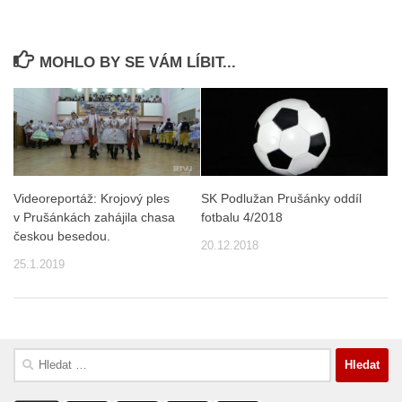
MOHLO BY SE VÁM LÍBIT...
Videoreportáž: Krojový ples
SK Podlužan Prušánky oddíl
v Prušánkách zahájila chasa
fotbalu 4/2018
českou besedou.
20.12.2018
25.1.2019
Vyhledávání