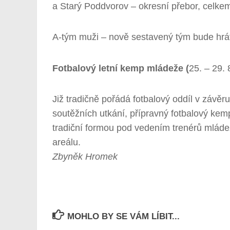
a Starý Poddvorov – okresní přebor, celkem
A-tým muži – nově sestavený tým bude hrát o
Fotbalový letní kemp mládeže (
25. – 29. 
Již tradičně pořádá fotbalový oddíl v závěr
soutěžních utkání, přípravný fotbalový k
tradiční formou pod vedením trenérů mláde
areálu.
Zbyněk Hromek
MOHLO BY SE VÁM LÍBIT...