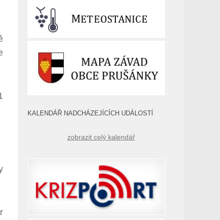
ě
e
1
KALENDÁŘ NADCHÁZEJÍCÍCH UDÁLOSTÍ
zobrazit celý kalendář
y
r