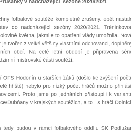
 Prušánky v nadcházející sezóně 2020/2021
chny fotbalové soutěže kompletně zrušeny, opět nastal
stev do nadcházející sezóny 2020/2021. Tréninkovo
olovině května, jakmile to opatření vlády umožnila. Nov
 je tvořen z velké většiny vlastními odchovanci, doplněn
lních obcí. Na celé letní období je připravena séri
dzimní mistrovské části soutěží.
 OFS Hodonín u starších žáků (došlo ke zvýšení počt
é hřiště) nebylo pro nízký počet hráčů možno přihlási
ovicemi. Proto jsme po jednáních přistoupili k variant
e/Dubňany v krajských soutěžích, a to i s hráči Dolníc
 tedy budou v rámci fotbalového oddílu SK Podluža