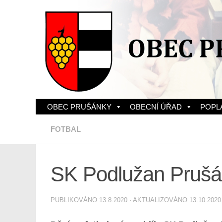
Skip to content
OBEC PRUŠÁNKY
OBECNÍ ÚŘAD
POPL
FOTBAL
SK Podlužan Prušán
PUBLIKOVÁNO
13.8.2020
· AKTUALIZOVÁNO
13.10.2020