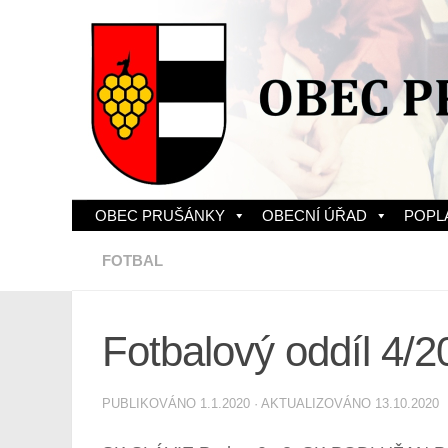
Skip to content
OBEC PRUŠÁNKY
OBECNÍ ÚŘAD
POPL
FOTBAL
Fotbalový oddíl 4/2
PUBLIKOVÁNO
1.1.2020
· AKTUALIZOVÁNO
13.10.2020