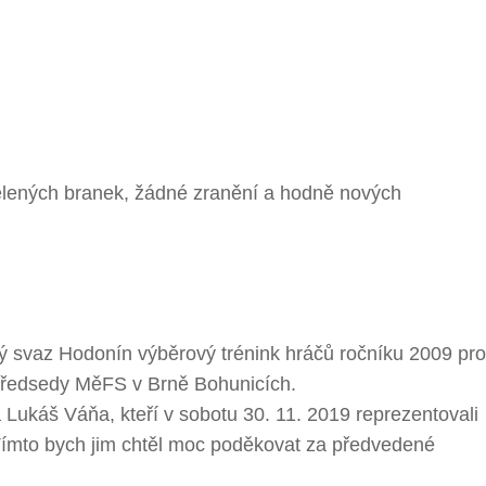
elených branek, žádné zranění a hodně nových
ý svaz Hodonín výběrový trénink hráčů ročníku 2009 pro
 předsedy MěFS v Brně Bohunicích.
 Lukáš Váňa, kteří v sobotu 30. 11. 2019 reprezentovali
Tímto bych jim chtěl moc poděkovat za předvedené