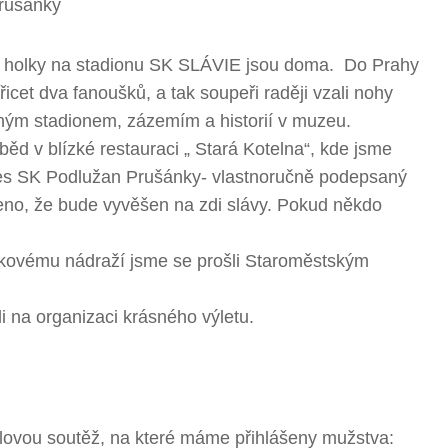
rušánky
 i holky na stadionu SK SLÁVIE jsou doma. Do Prahy
yřicet dva fanoušků, a tak soupeři raději vzali nohy
ným stadionem, zázemím a historií v muzeu.
běd v blízké restauraci „ Stará Kotelna“, kde jsme
dres SK Podlužan Prušánky- vlastnoručně podepsaný
beno, že bude vyvěšen na zdi slávy. Pokud někdo
akovému nádraží jsme se prošli Staroměstským
i na organizaci krásného výletu.
lovou soutěž, na které máme přihlášeny mužstva: