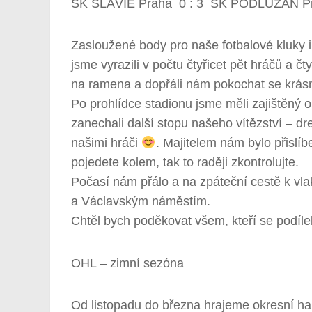
SK SLÁVIE Praha 0 : 3 SK PODLUŽAN P
Zasloužené body pro naše fotbalové kluky
jsme vyrazili v počtu čtyřicet pět hráčů a čt
na ramena a dopřáli nám pokochat se krás
Po prohlídce stadionu jsme měli zajištěný o
zanechali další stopu našeho vítězství – 
našimi hráči
. Majitelem nám bylo přislí
pojedete kolem, tak to raději zkontrolujte.
Počasí nám přálo a na zpáteční cestě k vl
a Václavským náměstím.
Chtěl bych poděkovat všem, kteří se podílel
OHL – zimní sezóna
Od listopadu do března hrajeme okresní ha