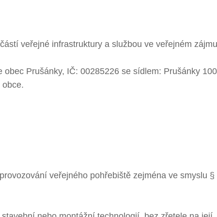
částí veřejné infrastruktury a službou ve veřejném zájm
e obec Prušánky, IČ: 00285226 se sídlem: Prušánky 100
 obce.
 provozování veřejného pohřebiště zejména ve smyslu §
 stavební nebo montážní technologií, bez zřetele na její