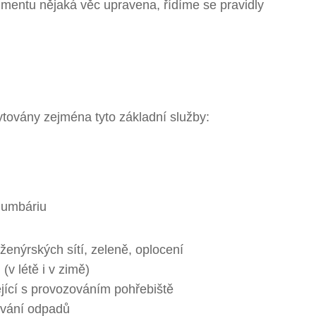
entu nějaká věc upravena, řídíme se pravidly
továny zejména tyto základní služby:
olumbáriu
ženýrských sítí, zeleně, oplocení
v létě i v zimě)
jící s provozováním pohřebiště
ování odpadů