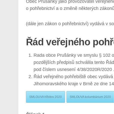
Obec Prušánky jako provozovatel veřejného 
o pohřebnictví a o změně některých zákonů
(dále jen zákon o pohřebnictví) vydává v 
Řád veřejného pohř
Rada obce Prušánky ve smyslu § 102 od
pozdějších předpisů schválila tento Řá
pod číslem usnesení 4/38/2020R/2020 
Řád veřejného pohřebiště obec vydává
Jihomoravského kraje v Brně ze dne 14
SMLOUVA hřbitov 2020
SMLOUVA kolumbárium 2020