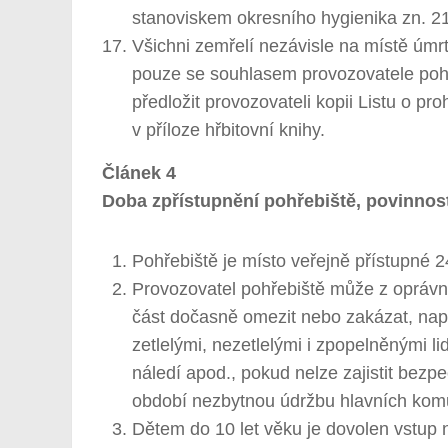
stanoviskem okresního hygienika zn. 2
Všichni zemřelí nezávisle na místě úmr
pouze se souhlasem provozovatele pohře
předložit provozovateli kopii Listu o pr
v příloze hřbitovní knihy.
Článek 4
Doba zpřístupnění pohřebiště, povinnos
Pohřebiště je místo veřejně přístupné 
Provozovatel pohřebiště může z oprávn
část dočasně omezit nebo zakázat, nap
zetlelými, nezetlelými i zpopelněnými l
náledí apod., pokud nelze zajistit bez
období nezbytnou údržbu hlavních komun
Dětem do 10 let věku je dovolen vstup