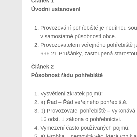
Článek 1
Úvodní ustanovení
Provozování pohřebiště je nedílnou sou
v samostatné působnosti obce.
Provozovatelem veřejného pohřebiště j
696 21 Prušánky, zastoupená starostou
Článek 2
Působnost řádu pohřebiště
Vysvětlení zkratek pojmů:
a) Řád – Řád veřejného pohřebiště.
b) Provozovatel pohřebiště – vykonává
16 odst. 1 zákona o pohřebnictví.
Vymezení často používaných pojmů:
a) Hrobka – nemovitá věc, která vznikla