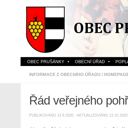
Skip to content
OBEC PRUŠÁNKY
OBECNÍ ÚŘAD
POPL
INFORMACE Z OBECNÍHO ÚŘADU
/
HOMEPAG
Řád veřejného pohř
PUBLIKOVÁNO
13.9.2020
· AKTUALIZOVÁNO
13.10.2020