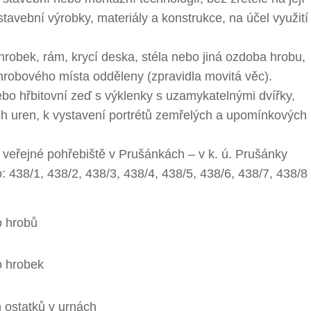
tavební výrobky, materiály a konstrukce, na účel využití
hrobek, rám, krycí deska, stéla nebo jiná ozdoba hrobu,
robového místa odděleny (zpravidla movitá věc).
bo hřbitovní zeď s výklenky s uzamykatelnými dvířky,
ch uren, k vystavení portrétů zemřelých a upomínkových
veřejné pohřebiště v Prušánkách – v k. ú. Prušánky
o: 438/1, 438/2, 438/3, 438/4, 438/5, 438/6, 438/7, 438/8
o hrobů
o hrobek
 ostatků v urnách