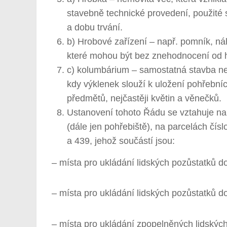
stavebně technické provedení, použité s
a dobu trvání.
b) Hrobové zařízení – např. pomník, ná
které mohou být bez znehodnocení od h
c) kolumbárium – samostatná stavba ne
kdy výklenek slouží k uložení pohřební
předmětů, nejčastěji květin a věnečků.
Ustanovení tohoto Řádu se vztahuje na 
(dále jen pohřebiště), na parcelách čísl
a 439, jehož součástí jsou:
– místa pro ukládání lidských pozůstatků d
– místa pro ukládání lidských pozůstatků d
– místa pro ukládání zpopelněných lidských