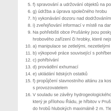
f) spravování a udržování objektů na pohř
g) údržba a úprava společného hrobu
h) vykonávání dozoru nad dodržováním
i) zveřejňování informací v místě na da
Na pohřebišti obce Prušánky jsou posk
hrobového zařízení či hrobky, které nej
a) manipulace se zetlelými, nezetlelými
b) výkopové práce související s pohřb
c) pohřbívání
d) provádění exhumací
e) ukládání lidských ostatků
f) propůjčení slavnostního altánu za 
s provozovatelem
V souladu se závěry hydrogeologickéh
který je přílohou Řádu, je hřbitov v Pr
do hrobů hlubokých maximálně 2 m. Tlec