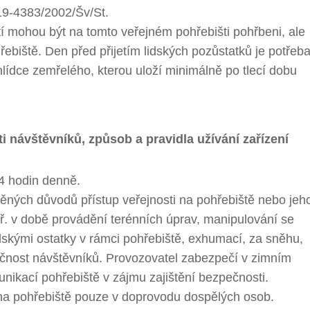
19-4383/2002/Šv/St.
tí mohou být na tomto veřejném pohřebišti pohřbeni, ale
biště. Den před přijetím lidských pozůstatků je potřeb
ohlídce zemřelého, kterou uloží minimálně po tlecí dobu
ti návštěvníků,
způsob a pravidla užívání zařízení
24 hodin denně.
ěných důvodů přístup veřejnosti na pohřebiště nebo jeh
ř. v době provádění terénních úprav, manipulování se
idskými ostatky v rámci pohřebiště, exhumací, za sněhu,
pečnost návštěvníků. Provozovatel zabezpečí v zimním
ikací pohřebiště v zájmu zajištění bezpečnosti.
 na pohřebiště pouze v doprovodu dospělých osob.