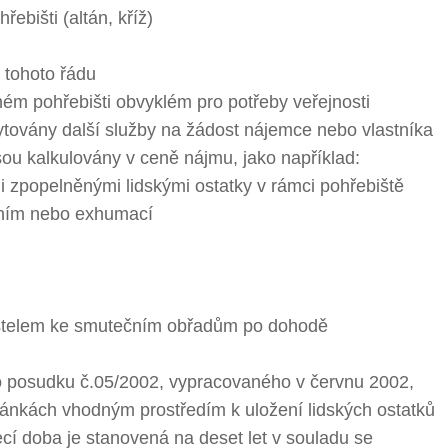
ebišti (altán, kříž)
 tohoto řádu
ném pohřebišti obvyklém pro potřeby veřejnosti
ytovány další služby na žádost nájemce nebo vlastníka
sou kalkulovány v ceně nájmu, jako například:
 i zpopelněnými lidskými ostatky v rámci pohřebiště
ením nebo exhumací
kostelem ke smutečním obřadům po dohodě
o posudku č.05/2002, vypracovaného v červnu 2002,
ušánkách vhodným prostředím k uložení lidských ostatků
í doba je stanovená na deset let v souladu se