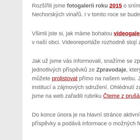
Rozšířili jsme
fotogalerii roku
2015
o snímk
Nechorských vinařů. I v tomto roce se bude
Všimli jste si, jak máme bohatou
videogaler
v naší obci. Videoreportáže rozhodně stojí 
Jak už jsme vás informovali, snažíme se zp
jednotlivých příspěvků ze
Zpravodaje
, kte
můžete
prolistovat
přímo na našem webu. Je
institucí a zájmových sdružení. Ohlédnutí 
jsme na web zařadili rubriku
Čteme z prušá
Do konce února je na hlavní stránce aktivn
příspěvky a podává informace o možných f