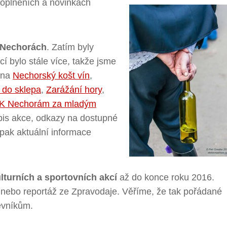
doplněních a novinkách
 Nechorách
. Zatím byly
í bylo stále více, takže jsme
í na
Nechorský košt vín
,
do sklepa
,
Zarážání hory
,
K Nechorám za mladým
opis akce, odkazy na dostupné
 pak aktuální informace
lturních a sportovních akcí
až do konce roku 2016.
i nebo reportáž ze Zpravodaje. Věříme, že tak pořádané
ěvníkům.