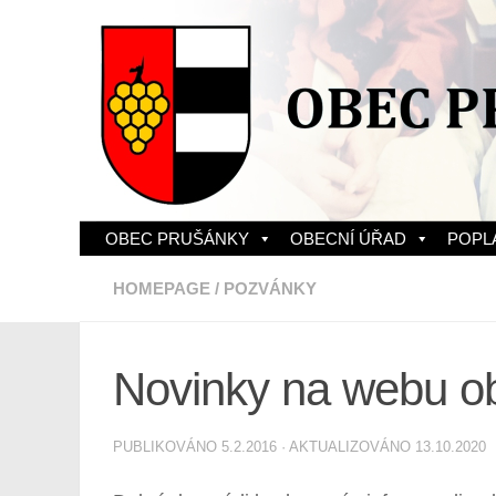
Skip to content
OBEC PRUŠÁNKY
OBECNÍ ÚŘAD
POPL
HOMEPAGE
/
POZVÁNKY
Novinky na webu o
PUBLIKOVÁNO
5.2.2016
· AKTUALIZOVÁNO
13.10.2020