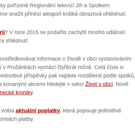
y pořízené Regionální televizí Jih a Spolkem
me snažit přinést alespoň krátká obrazová ohlédnutí.
ii
? V roce 2015 se podařilo zachytit mnoho událostí
za shlédnutí.
rostředkovávat informace o životě v obci vystavováním
rý v Prušánkách vychází čtyřikrát ročně. Celá čísla si
dnotlivé příspěvky pak najdete rozdělené podle spolků
za konanými akcemi hledejte v sekci
Život v obci
. Nově
necké kroniky
.
í volba
aktuální poplatky
, která popisuje jednotlivé
ormách platby.