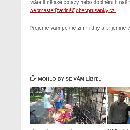
Máte-li nějaké dotazy nebo doplnění k naši
webmaster[zavináč]obecprusanky.cz.
Přejeme vám pěkné zimní dny a příjemné ch
MOHLO BY SE VÁM LÍBIT...