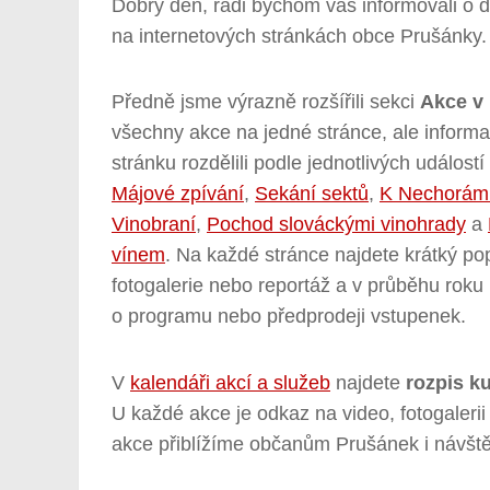
Dobrý den, rádi bychom vás informovali o 
na internetových stránkách obce Prušánky.
Předně jsme výrazně rozšířili sekci
Akce v
všechny akce na jedné stránce, ale informac
stránku rozdělili podle jednotlivých událost
Májové zpívání
,
Sekání sektů
,
K Nechorám 
Vinobraní
,
Pochod slováckými vinohrady
a
vínem
. Na každé stránce najdete krátký p
fotogalerie nebo reportáž a v průběhu roku
o programu nebo předprodeji vstupenek.
V
kalendáři akcí a služeb
najdete
rozpis ku
U každé akce je odkaz na video, fotogaleri
akce přiblížíme občanům Prušánek i návšt