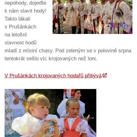
nepohody, dojeďte
k nám slavit hody!
Takto lákali
v Prušánkách
na letošní
slavnost hodů
mladí z místní chasy. Pod zeleným se v polovině srpna
tentokrát sešlo víc krojovaných než loni.
V Prušánkách krojovaných hodařů přibývá