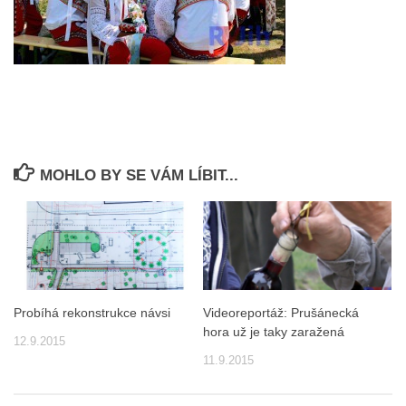
MOHLO BY SE VÁM LÍBIT...
Probíhá rekonstrukce návsi
Videoreportáž: Prušánecká
hora už je taky zaražená
12.9.2015
11.9.2015