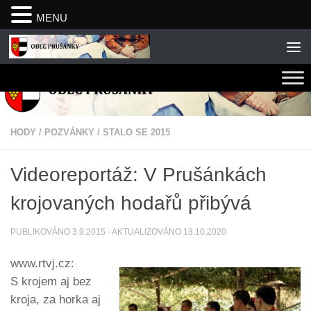
MENU
Skip to content
HODY
/
POZVÁNKY
/
STALO SE 2015
Videoreportáž: V Prušánkách
krojovaných hodařů přibývá
PUBLIKOVÁNO
3.9.2015
· AKTUALIZOVÁNO
13.10.2020
www.rtvj.cz:
S krojem aj bez
kroja, za horka aj