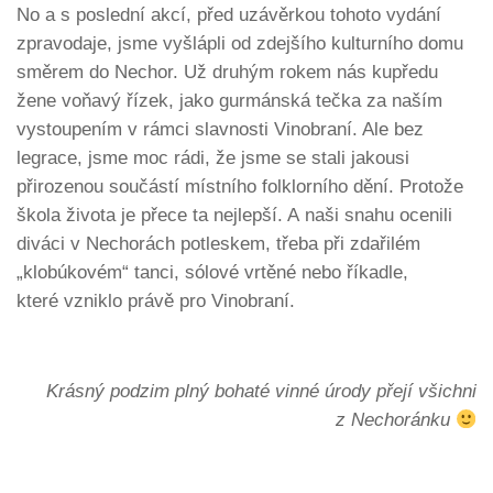
No a s poslední akcí, před uzávěrkou tohoto vydání
zpravodaje, jsme vyšlápli od zdejšího kulturního domu
směrem do Nechor. Už druhým rokem nás kupředu
žene voňavý řízek, jako gurmánská tečka za naším
vystoupením v rámci slavnosti Vinobraní. Ale bez
legrace, jsme moc rádi, že jsme se stali jakousi
přirozenou součástí místního folklorního dění. Protože
škola života je přece ta nejlepší. A naši snahu ocenili
diváci v Nechorách potleskem, třeba při zdařilém
„klobúkovém“ tanci, sólové vrtěné nebo říkadle,
které vzniklo právě pro Vinobraní.
Krásný podzim plný bohaté vinné úrody přejí všichni
z Nechoránku