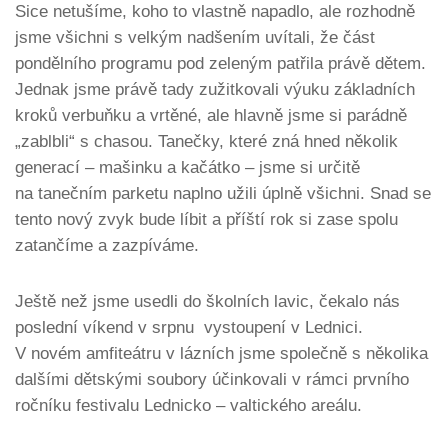
Sice netušíme, koho to vlastně napadlo, ale rozhodně
jsme všichni s velkým nadšením uvítali, že část
pondělního programu pod zeleným patřila právě dětem.
Jednak jsme právě tady zužitkovali výuku základních
kroků verbuňku a vrtěné, ale hlavně jsme si parádně
„zablbli“ s chasou. Tanečky, které zná hned několik
generací – mašinku a kačátko – jsme si určitě
na tanečním parketu naplno užili úplně všichni. Snad se
tento nový zvyk bude líbit a příští rok si zase spolu
zatančíme a zazpíváme.
Ještě než jsme usedli do školních lavic, čekalo nás
poslední víkend v srpnu vystoupení v Lednici.
V novém amfiteátru v lázních jsme společně s několika
dalšími dětskými soubory účinkovali v rámci prvního
ročníku festivalu Lednicko – valtického areálu.