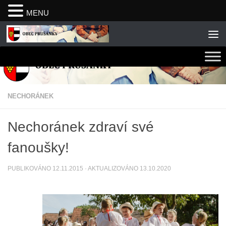
MENU
Skip to content
NECHORÁNEK
Nechoránek zdraví své
fanoušky!
PUBLIKOVÁNO
12.11.2015
· AKTUALIZOVÁNO
13.10.2020