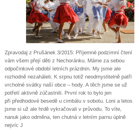
Zpravodaj z Prušánek 3/2015: Příjemné podzimní čtení
vám všem přejí děti z Nechoránku. Máme za sebou
odpočinkové období letních prázdnin. My jsme ale
rozhodně nezaháleli. K srpnu totiž neodmyslitelně patří
vrcholné svátky naší obce – hody. A těch jsme se už
potřetí aktivně zúčastnili. První rok to bylo jen
při předhodové besedě u cimbálu v sobotu. Loni a letos
jsme si už ale hrdě vykračovali v průvodu. To víte,
nanuk jako odměna, ten chutná v letním parnu úplně
nejvíc J