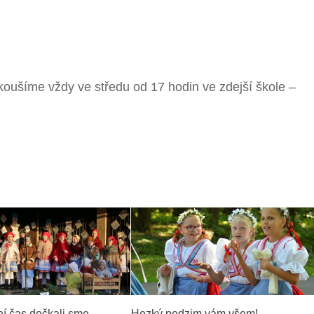
zkoušíme vždy ve středu od 17 hodin ve zdejší škole –
í čas dočkali sme
Hezký podzim vám všem!