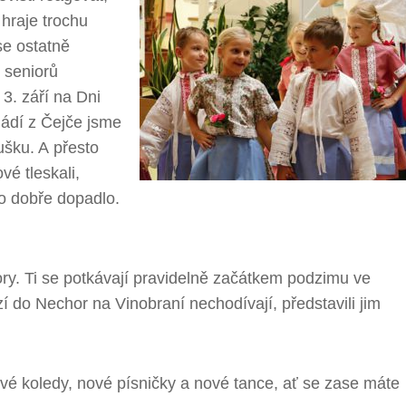
hraje trochu
se ostatně
 seniorů
3. září na Dni
ádí z Čejče jsme
oušku. A přesto
vé tleskali,
 to dobře dopadlo.
ory. Ti se potkávají pravidelně začátkem podzimu ve
 do Nechor na Vinobraní nechodívají, představili jim
é koledy, nové písničky a nové tance, ať se zase máte