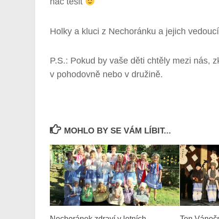
nač těšit
Holky a kluci z Nechoránku a jejich vedoucí
P.S.: Pokud by vaše děti chtěly mezi nás, 
v pohodovně nebo v družině.
MOHLO BY SE VÁM LÍBIT...
Nechoránek zdraví v letních
Ten Vánočn