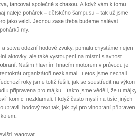
va, tancovat společně s chasou. A když vám k tomu
aj naleje pohárek – dětského šampusu – tak už jsme
ro jako velcí. Jednou zase třeba budeme nalévat
 pohárků my.
 a sotva odezní hodové zvuky, pomalu chystáme nejen
lní aktovky, ale také vystoupení na místní slavnost
obraní. Našim hlavním hnacím motorem v průvodu je
entokrát organizátoři nezklamali. Letos jsme nechali
dchozí roky jsme totiž řešili, jak se soustředit na výkon
ódiu připravena pro májku. Takto jsme věděli, že u májk
í“ komici nezklamali. I když často myslí na tisíc jiných
pravili hodový text tak, jak byl pro vinobraní připraven
 kolem.
jevišti reagovat,