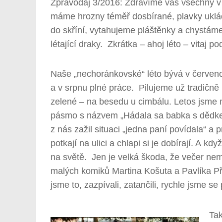
Zpravodaj 3/2016: Zdravíme vás všechny v
máme hrozny téměř dosbírané, plavky ukl
do skříní, vytahujeme pláštěnky a chystáme
létající draky. Zkrátka – ahoj léto – vitaj p
Naše „nechoránkovské“ léto bývá v červenc
a v srpnu plné práce. Pilujeme už tradičně
zelené – na besedu u cimbálu. Letos jsme 
pásmo s názvem „Hádala sa babka s dědk
z nás zažil situaci „jedna paní povídala“ a 
potkají na ulici a chlapi si je dobírají. A 
na světě. Jen je velká škoda, že večer ne
malých komiků Martina Košuta a Pavlíka Přikry
jsme to, zazpívali, zatančili, rychle jsme s
Tak