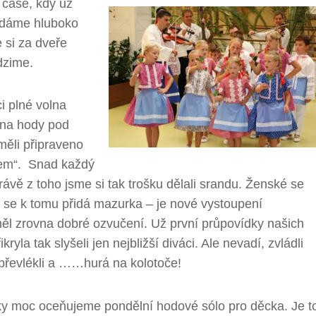
 čase, kdy už
ádáme hluboko
 si za dveře
odzime.
i plné volna
 na hody pod
měli připraveno
em“. Snad každý
právě z toho jsme si tak trošku dělali srandu. Ženské se
když se k tomu přidá mazurka – je nové vystoupení
měl zrovna dobré ozvučení. Už první průpovídky našich
la tak slyšeli jen nejbližší diváci. Ale nevadí, zvládli
e převlékli a ……hurá na kolotoče!
y moc oceňujeme pondělní hodové sólo pro děcka. Je t