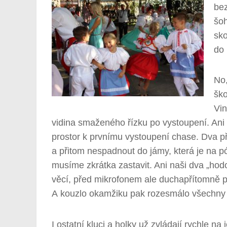
bez
šoh
sko
do
No,
ško
Vin
vidina smaženého řízku po vystoupení. Ani t
prostor k prvnímu vystoupení chase. Dva pře
a přitom nespadnout do jámy, která je na p
musíme zkrátka zastavit. Ani naši dva „hodov
věcí, před mikrofonem ale duchapřítomně pou
A kouzlo okamžiku pak rozesmálo všechny
I ostatní kluci a holky už zvládají rychle na 