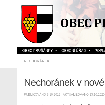
Skip to content
OBEC PRUŠÁNKY
OBECNÍ ÚŘAD
POPL
NECHORÁNEK
Nechoránek v nové
PUBLIKOVÁNO
8.10.2016
· AKTUALIZOVÁNO
13.10.2020