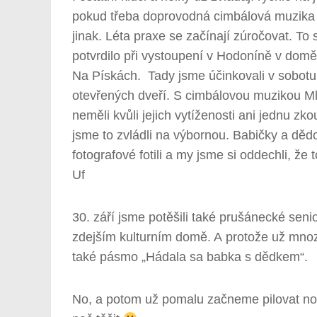
pokud třeba doprovodná cimbálová muzika 
jinak. Léta praxe se začínají zúročovat. To 
potvrdilo při vystoupení v Hodoníně v domě
Na Pískách. Tady jsme účinkovali v sobotu 
otevřených dveří. S cimbálovou muzikou Ml
neměli kvůli jejich vytíženosti ani jednu zk
jsme to zvládli na výbornou. Babičky a dědo
fotografové fotili a my jsme si oddechli, že
Uf
30. září jsme potěšili také prušánecké seni
zdejším kulturním domě. A protože už mnozí
také pásmo „Hádala sa babka s dědkem“.
No, a potom už pomalu začneme pilovat nov