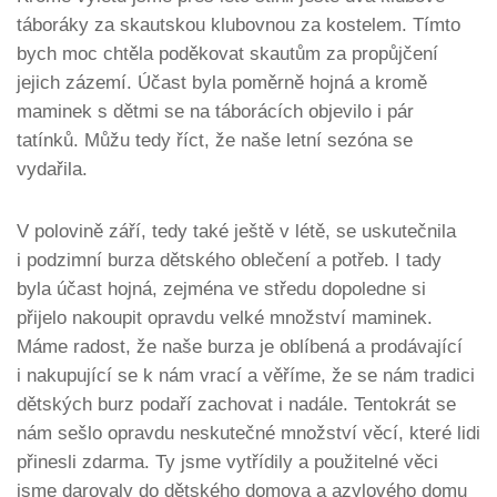
táboráky za skautskou klubovnou za kostelem. Tímto
bych moc chtěla poděkovat skautům za propůjčení
jejich zázemí. Účast byla poměrně hojná a kromě
maminek s dětmi se na táborácích objevilo i pár
tatínků. Můžu tedy říct, že naše letní sezóna se
vydařila.
V polovině září, tedy také ještě v létě, se uskutečnila
i podzimní burza dětského oblečení a potřeb. I tady
byla účast hojná, zejména ve středu dopoledne si
přijelo nakoupit opravdu velké množství maminek.
Máme radost, že naše burza je oblíbená a prodávající
i nakupující se k nám vrací a věříme, že se nám tradici
dětských burz podaří zachovat i nadále. Tentokrát se
nám sešlo opravdu neskutečné množství věcí, které lidi
přinesli zdarma. Ty jsme vytřídily a použitelné věci
jsme darovaly do dětského domova a azylového domu