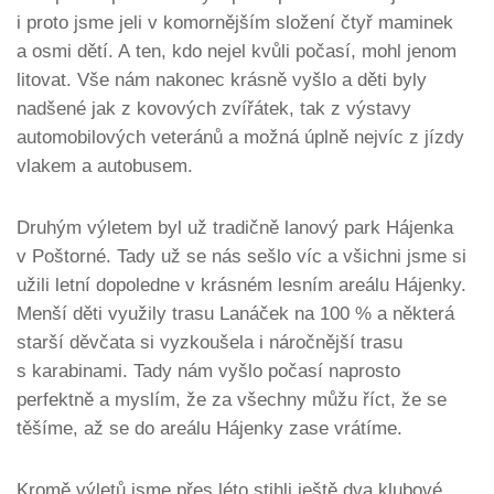
i proto jsme jeli v komornějším složení čtyř maminek
a osmi dětí. A ten, kdo nejel kvůli počasí, mohl jenom
litovat. Vše nám nakonec krásně vyšlo a děti byly
nadšené jak z kovových zvířátek, tak z výstavy
automobilových veteránů a možná úplně nejvíc z jízdy
vlakem a autobusem.
Druhým výletem byl už tradičně lanový park Hájenka
v Poštorné. Tady už se nás sešlo víc a všichni jsme si
užili letní dopoledne v krásném lesním areálu Hájenky.
Menší děti využily trasu Lanáček na 100 % a některá
starší děvčata si vyzkoušela i náročnější trasu
s karabinami. Tady nám vyšlo počasí naprosto
perfektně a myslím, že za všechny můžu říct, že se
těšíme, až se do areálu Hájenky zase vrátíme.
Kromě výletů jsme přes léto stihli ještě dva klubové