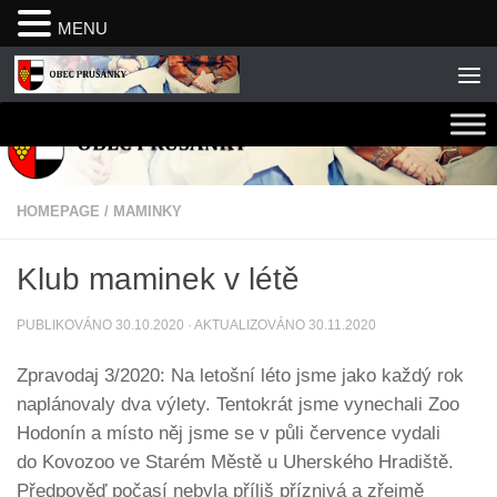
MENU
Skip to content
HOMEPAGE
/
MAMINKY
Klub maminek v létě
PUBLIKOVÁNO
30.10.2020
· AKTUALIZOVÁNO
30.11.2020
Zpravodaj 3/2020: Na letošní léto jsme jako každý rok
naplánovaly dva výlety. Tentokrát jsme vynechali Zoo
Hodonín a místo něj jsme se v půli července vydali
do Kovozoo ve Starém Městě u Uherského Hradiště.
Předpověď počasí nebyla příliš příznivá a zřejmě