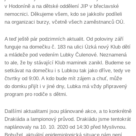
v Hodoníně a na dětské oddělení JIP v břeclavské
nemocnici. Děkujeme všem, kdo se jakkoliv podíleli
na organizaci burzy, včetně všech zaměstnanců OÚ.
A teď ještě pár podzimních aktualit. Od poloviny září
funguje na domečku č. 183 na ulici Úzká nový Klub dětí
a mládeže pod vedením Lubky Čulenové. Neznamená
to ale, že by stávající Klub maminek zanikl. Budeme se
setkávat na domečku i s Lubkou tak jako dříve, tedy ve
čtvrtky od 9:00. A kdo bude mít zájem a chuť, může
do domku přijít i v jiné dny, Lubka má vždy připravený
program pro rodiče s dětmi.
Dalšími aktualitami jsou plánované akce, a to konkrétně
Drakiáda a lampionový průvod. Drakiádu jsme tentokrát
naplánovaly na 10. 10. 2020 od 14:30 před Myslivnou.
Bohužel, aktuální epidemiologická situace nám není