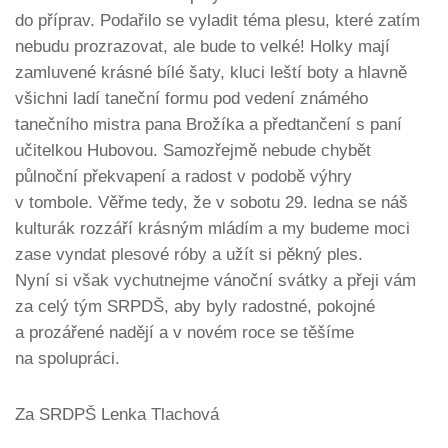
do příprav. Podařilo se vyladit téma plesu, které zatím
nebudu prozrazovat, ale bude to velké! Holky mají
zamluvené krásné bílé šaty, kluci leští boty a hlavně
všichni ladí taneční formu pod vedení známého
tanečního mistra pana Brožíka a předtančení s paní
učitelkou Hubovou. Samozřejmě nebude chybět
půlnoční překvapení a radost v podobě výhry
v tombole. Věřme tedy, že v sobotu 29. ledna se náš
kulturák rozzáří krásným mládím a my budeme moci
zase vyndat plesové róby a užít si pěkný ples.
Nyní si však vychutnejme vánoční svátky a přeji vám
za celý tým SRPDŠ, aby byly radostné, pokojné
a prozářené nadějí a v novém roce se těšíme
na spolupráci.
Za SRDPŠ Lenka Tlachová