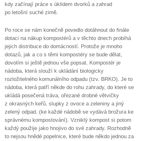
kdy začínají práce s úklidem dvorků a zahrad
po letošní suché zimě.
Po roce se nám konečně povedlo dotáhnout do finále
dotaci na nákup kompostérů a v těchto dnech probíhá
jejich distribuce do domácností. Protože je mnoho
dotazů, jak a co s těmi kompostéry se bude dělat,
dovolím si ještě jednou vše popsat. Kompostér je
nádoba, která slouží k ukládání biologicky
rozložitelného komunálního odpadu (tzv. BRKO). Je to
nádoba, která patří někde do rohu zahrady, do které se
ukládá posečená tráva, ořezané drobné větvičky
z okrasných keřů, slupky z ovoce a zeleniny a jiný
zelený odpad. (ke každé nádobě se vydává brožura ke
správnému kompostování). Vzniklý kompost si potom
každý použije jako hnojivo do své zahrady. Rozhodně
to nejsou hnědé popelnice, které bude někdo jednou za