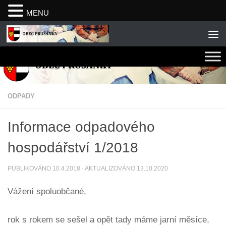
MENU
Skip to content
ODPADY
Informace odpadového
hospodářství 1/2018
PUBLIKOVÁNO
10.4.2018
· AKTUALIZOVÁNO
13.10.2020
Vážení spoluobčané,
rok s rokem se sešel a opět tady máme jarní měsíce,