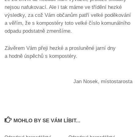
nejsou nafukovací. Ale i tak máme ve třídění hezké
výsledky, za což Vám občanům patří velké poděkování
a věřím, že s kompostéry toto velké číslo komunálního
odpadu podstatně zmenšíme.
Závěrem Vám přeji hezké a prosluněné jarní dny
a hodně úspěchů s kompostéry.
Jan Nosek, místostarosta
MOHLO BY SE VÁM LÍBIT...
Odpadové hospodářství
Odpadové hospodářství