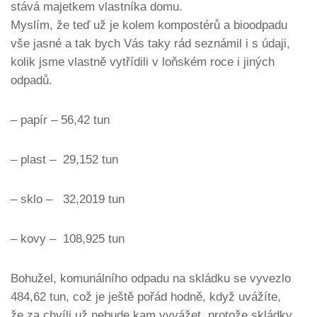
stává majetkem vlastníka domu.
Myslím, že teď už je kolem kompostérů a bioodpadu
vše jasné a tak bych Vás taky rád seznámil i s údaji,
kolik jsme vlastně vytřídili v loňském roce i jiných
odpadů.
– papír – 56,42 tun
– plast – 29,152 tun
– sklo – 32,2019 tun
– kovy – 108,925 tun
Bohužel, komunálního odpadu na skládku se vyvezlo
484,62 tun, což je ještě pořád hodně, když uvážíte,
že za chvíli už nebude kam vyvážet, protože skládky