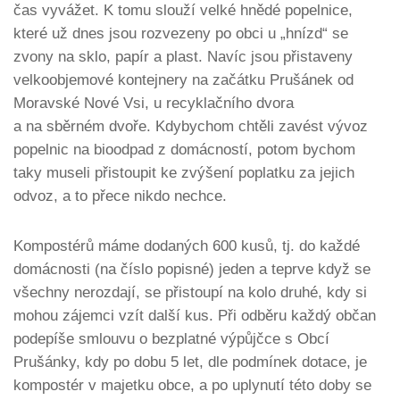
čas vyvážet. K tomu slouží velké hnědé popelnice,
které už dnes jsou rozvezeny po obci u „hnízd“ se
zvony na sklo, papír a plast. Navíc jsou přistaveny
velkoobjemové kontejnery na začátku Prušánek od
Moravské Nové Vsi, u recyklačního dvora
a na sběrném dvoře. Kdybychom chtěli zavést vývoz
popelnic na bioodpad z domácností, potom bychom
taky museli přistoupit ke zvýšení poplatku za jejich
odvoz, a to přece nikdo nechce.
Kompostérů máme dodaných 600 kusů, tj. do každé
domácnosti (na číslo popisné) jeden a teprve když se
všechny nerozdají, se přistoupí na kolo druhé, kdy si
mohou zájemci vzít další kus. Při odběru každý občan
podepíše smlouvu o bezplatné výpůjčce s Obcí
Prušánky, kdy po dobu 5 let, dle podmínek dotace, je
kompostér v majetku obce, a po uplynutí této doby se