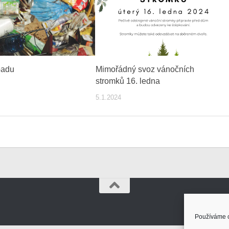
padu
Mimořádný svoz vánočních
stromků 16. ledna
5.1.2024
Používáme c