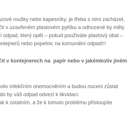
zové roušky nebo kapesníky, je třeba s nimi zacházet,
nčit v uzavřeném plastovém pytlíku a odhozené by měly
odpad, který opět – pokud používáte plastový obal –
ontejnerů nebo popelnic na komunální odpad!!!
it v kontejnerech na papír nebo v jakémkoliv jiném
koliv infekčním onemocněním a budou nuceni zůstat
do by váš odpad odvezl k likvidaci.
ak k ostatním, a že k tomuto problému přistoupíte