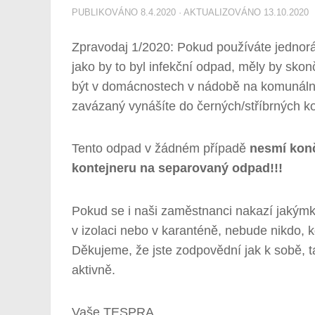
PUBLIKOVÁNO
8.4.2020
· AKTUALIZOVÁNO
13.10.2020
Zpravodaj 1/2020: Pokud používáte jednorá
jako by to byl infekční odpad, měly by sko
být v domácnostech v nádobě na komunální 
zavázaný vynášíte do černých/stříbrných k
Tento odpad v žádném případě
nesmí konč
kontejneru na separovaný odpad!!!
Pokud se i naši zaměstnanci nakazí jakým
v izolaci nebo v karanténě, nebude nikdo, k
Děkujeme, že jste zodpovědní jak k sobě, t
aktivně.
Vaše TESPRA