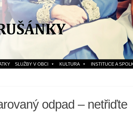
ATKY
SLUŽBY V OBCI
KULTURA
INSTITUCE A SPOL
rovaný odpad – netřiďte