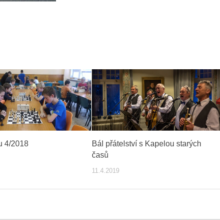
u 4/2018
Bál přátelství s Kapelou starých
časů
11.4.2019