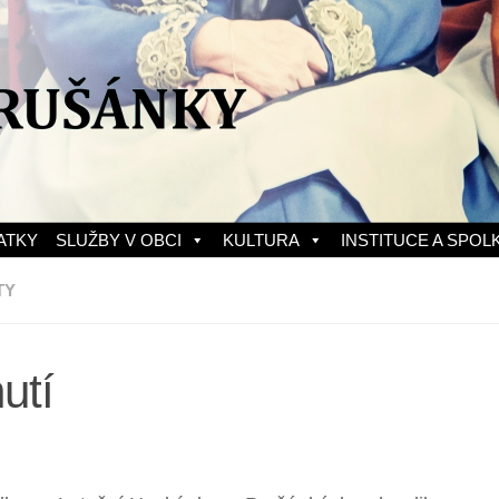
ATKY
SLUŽBY V OBCI
KULTURA
INSTITUCE A SPOL
TY
utí