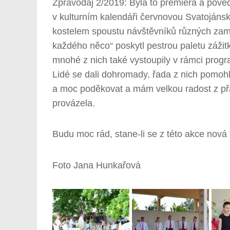
Zpravodaj 2/2019: Byla to premiéra a pove
v kulturním kalendáři červnovou Svatojánsk
kostelem spoustu návštěvníků různých zam
každého něco“ poskytl pestrou paletu zážit
mnohé z nich také vystoupily v rámci prog
Lidé se dali dohromady, řada z nich pomoh
a moc poděkovat a mám velkou radost z přá
provázela.
Budu moc rád, stane-li se z této akce nová t
Foto Jana Hunkařová