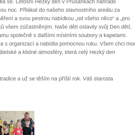
dla se. Letošní Hezký den v Prušánkách nahradil
ou noc. Přilákal do našeho slavnostního areálu za
ěření a svou pestrou nabídkou „od všeho něco“ a „pro
ků všem zúčastněným. Naše děti oslavily svůj Den dětí,
ramu společně s dalšími místními soubory a kapelami.
la s organizací a nabídla pomocnou ruku. Všem chci mo
telské a klidné atmosféry, která celý Hezký den
radice a už se těším na příští rok. Váš starosta