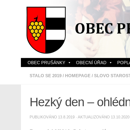
Skip to content
OBEC PRUŠÁNKY
OBECNÍ ÚŘAD
POPL
STALO SE 2019
/
HOMEPAGE
/
SLOVO STAROS
Hezký den – ohlédn
PUBLIKOVÁNO
13.8.2019
· AKTUALIZOVÁNO
13.10.2020