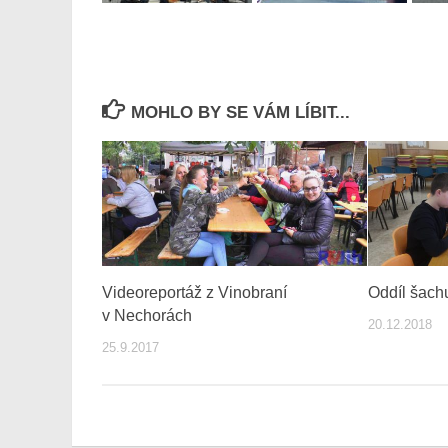
MOHLO BY SE VÁM LÍBIT...
Videoreportáž z Vinobraní
Oddíl šach
v Nechorách
20.12.2018
25.9.2017