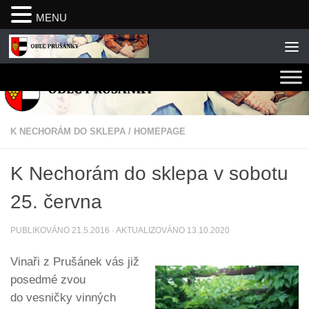
MENU
Skip to content
K NECHORÁM DO SKLEPA
/
HOMEPAGE
K Nechorám do sklepa v sobotu
25. června
PUBLIKOVÁNO
21.5.2016
· AKTUALIZOVÁNO
13.10.2020
Vinaři z Prušánek vás již
posedmé zvou
do vesničky vinných