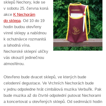
sklepů Nechory, kde se
v sobotu 25. června koná
akce
K Nechorám
do sklepa
. Od 10 do 19
hodin budou otevřeny
vinné sklepy a nabídnou
k ochutnávce rozmanitá
a lahodná vína.
Nechorské sklepní uličky
vás okouzlí jedinečnou
atmosférou.
Otevřeno bude dvacet sklepů, ve kterých bude
celodenní degustace. Ve Vrchních Nechorách bude
v jednu odpoledne hrát cimbálová muzika Verbuňk. Pak
bude muzika až do čtvrté odpolední putovat Nechorami
a koncertovat u otevřených sklepů. Od sedmnácti hodin