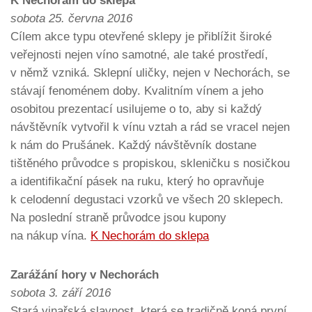
K Nechorám do sklepa
sobota 25. června 2016
Cílem akce typu otevřené sklepy je přiblížit široké
veřejnosti nejen víno samotné, ale také prostředí,
v němž vzniká. Sklepní uličky, nejen v Nechorách, se
stávají fenoménem doby. Kvalitním vínem a jeho
osobitou prezentací usilujeme o to, aby si každý
návštěvník vytvořil k vínu vztah a rád se vracel nejen
k nám do Prušánek. Každý návštěvník dostane
tištěného průvodce s propiskou, skleničku s nosičkou
a identifikační pásek na ruku, který ho opravňuje
k celodenní degustaci vzorků ve všech 20 sklepech.
Na poslední straně průvodce jsou kupony
na nákup vína.
K Nechorám do sklepa
Zarážání hory v Nechorách
sobota
3. září 2016
Stará vinařská slavnost, která se tradičně koná první