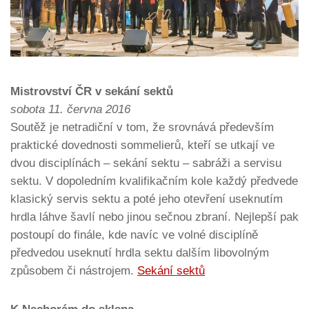
Mistrovství ČR v sekání sektů
sobota 11. června 2016
Soutěž je netradiční v tom, že srovnává především
praktické dovednosti sommelierů, kteří se utkají ve
dvou disciplínách –
sekání sektu – sabráži a servisu
sektu. V dopoledním kvalifikačním kole každý předvede
klasický servis sektu a poté jeho otevření useknutím
hrdla láhve šavlí nebo jinou sečnou zbraní. Nejlepší pak
postoupí do finále, kde navíc ve volné disciplíně
předvedou useknutí hrdla sektu dalším libovolným
způsobem či nástrojem.
Sekání sektů