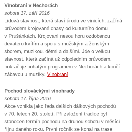
Vinobraní v Nechorách
sobota 17. září 2016
Lidová slavnost, která slaví úrodu ve vinicích, začíná
průvodem krojované chasy od kulturního domu
v Prušánkách. Krojovaní nesou horu ozdobenou
devatero kvítím a spolu s mužským a ženským
sborem, muzikou, dětmi a dalšími. Jde o velkou
slavnost, která začíná už odpoledním průvodem,
pokračuje bohatým programem v Nechorách a končí
zábavou u muziky.
Vinobraní
Pochod slováckými vinohrady
sobota 17. října 2016
Akce vznikla jako řada dalších dálkových pochodů
v 70. letech 20. století. Při založení tradice byl
stanocen termín pochodu na druhou sobotu v měsíci
říjnu daného roku. První ročník se konal na trase