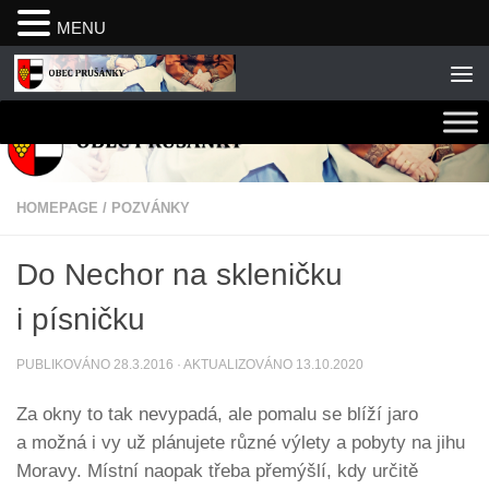
MENU
Skip to content
HOMEPAGE
/
POZVÁNKY
Do Nechor na skleničku
i písničku
PUBLIKOVÁNO
28.3.2016
· AKTUALIZOVÁNO
13.10.2020
Za okny to tak nevypadá, ale pomalu se blíží jaro
a možná i vy už plánujete různé výlety a pobyty na jihu
Moravy. Místní naopak třeba přemýšlí, kdy určitě