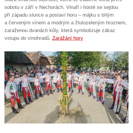
sobotu v září v Nechorách. Vinaři i hosté se sejdou
při západu slunce a postaví horu – májku s bílým
a červeným vínem a modrým a žlutozeleným hroznem,
zaraženou dvanácti kůly, která symbolizuje zákaz
vstupu do vinohradů.
Zarážání hory