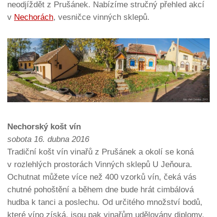
neodjíždět z Prušánek. Nabízíme stručný přehled akcí
v
Nechorách
, vesničce vinných sklepů.
Nechorský košt vín
sobota 16. dubna 2016
Tradiční košt vín vinařů z Prušánek a okolí se koná
v rozlehlých prostorách Vinných sklepů U Jeňoura.
Ochutnat můžete více než 400 vzorků vín, čeká vás
chutné pohoštění a během dne bude hrát cimbálová
hudba k tanci a poslechu. Od určitého množství bodů,
které víno získá, jsou pak vinařům udělovány diplomy.