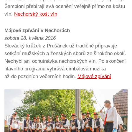
Šampioni přebírají svá ocenění veřejně přímo na koštu
vín.
Nechorský košt vín
Májové zpívání v Nechorách
sobota 28. května 2016
Slovácký krůžek z Prušánek už tradičně připravuje
setkání mužských a ženských sborů ze širokého okolí.
Nechybí ani ochutnávka nechorských vín. Po skončení
hlavního programu vyhrává cimbálová muzika
až do pozdních večerních hodin.
Májové zpívání