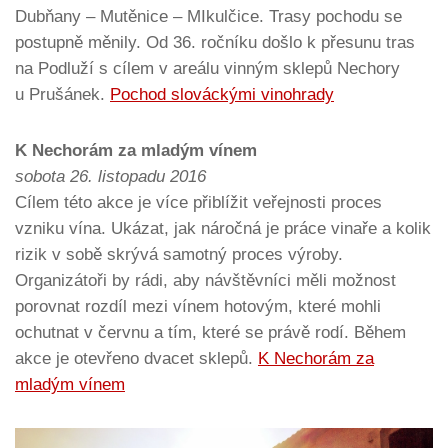
Dubňany – Mutěnice – MIkulčice. Trasy pochodu se
postupně měnily. Od 36. ročníku došlo k přesunu tras
na Podluží s cílem v areálu vinným sklepů Nechory
u Prušánek.
Pochod slováckými vinohrady
K Nechorám za mladým vínem
sobota 26. listopadu 2016
Cílem této akce je více přiblížit veřejnosti proces
vzniku vína. Ukázat, jak náročná je práce vinaře a kolik
rizik v sobě skrývá samotný proces výroby.
Organizátoři by rádi, aby návštěvníci měli možnost
porovnat rozdíl mezi vínem hotovým, které mohli
ochutnat v červnu a tím, které se právě rodí. Během
akce je otevřeno dvacet sklepů.
K Nechorám za
mladým vínem