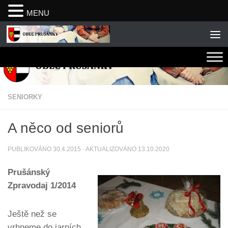
MENU
Skip to content
SENIORKY
A něco od seniorů
PUBLIKOVÁNO
30.4.2015
· AKTUALIZOVÁNO
13.10.2020
Prušánský
Zpravodaj 1/2014
Ještě než se
vrhneme do jarních