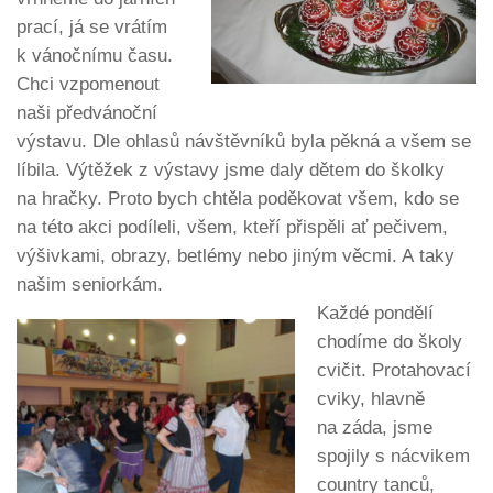
prací, já se vrátím
k vánočnímu času.
Chci vzpomenout
naši předvánoční
výstavu. Dle ohlasů návštěvníků byla pěkná a všem se
líbila. Výtěžek z výstavy jsme daly dětem do školky
na hračky. Proto bych chtěla poděkovat všem, kdo se
na této akci podíleli, všem, kteří přispěli ať pečivem,
výšivkami, obrazy, betlémy nebo jiným věcmi. A taky
našim seniorkám.
Každé pondělí
chodíme do školy
cvičit. Protahovací
cviky, hlavně
na záda, jsme
spojily s nácvikem
country tanců,