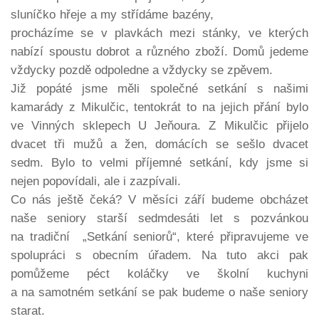
sluníčko hřeje a my střídáme bazény,
procházíme se v plavkách mezi stánky, ve kterých
nabízí spoustu dobrot a různého zboží. Domů jedeme
vždycky pozdě odpoledne a vždycky se zpěvem.
Již popáté jsme měli společné setkání s našimi
kamarády z Mikulčic, tentokrát to na jejich přání bylo
ve Vinných sklepech U Jeňoura. Z Mikulčic přijelo
dvacet tři mužů a žen, domácích se sešlo dvacet
sedm. Bylo to velmi příjemné setkání, kdy jsme si
nejen popovídali, ale i zazpívali.
Co nás ještě čeká? V měsíci září budeme obcházet
naše seniory starší sedmdesáti let s pozvánkou
na tradiční „Setkání seniorů“, které připravujeme ve
spolupráci s obecním úřadem. Na tuto akci pak
pomůžeme péct koláčky ve školní kuchyni
a na samotném setkání se pak budeme o naše seniory
starat.