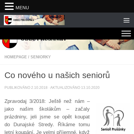
MENU
Skip to content
HOMEPAGE
/
SENIORKY
Co nového u našich seniorů
PUBLIKOVÁNO
2.10.2018
· AKTUALIZOVÁNO
13.10.2020
Zpravodaj 3/2018: Ještě než nám –
jako našim školákům – začaly
prázdniny, jeli jsme se opět koupat
do Dunajské Stredy. Říkáme tomu
letní koupání. Je velmi příjemné, když