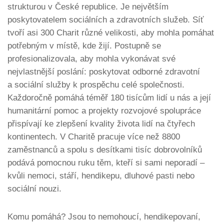
strukturou v České republice. Je největším
poskytovatelem sociálních a zdravotních služeb. Síť
tvoří asi 300 Charit různé velikosti, aby mohla pomáhat
potřebným v místě, kde žijí. Postupně se
profesionalizovala, aby mohla vykonávat své
nejvlastnější poslání: poskytovat odborné zdravotní
a sociální služby k prospěchu celé společnosti.
Každoročně pomáhá téměř 180 tisícům lidí u nás a její
humanitární pomoc a projekty rozvojové spolupráce
přispívají ke zlepšení kvality života lidí na čtyřech
kontinentech. V Charitě pracuje více než 8800
zaměstnanců a spolu s desítkami tisíc dobrovolníků
podává pomocnou ruku těm, kteří si sami neporadí –
kvůli nemoci, stáří, hendikepu, dluhové pasti nebo
sociální nouzi.
Komu pomáhá? Jsou to nemohoucí, hendikepovaní,