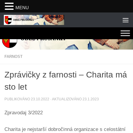
MENU
Skip to content
FARNOST
Zprávičky z farnosti – Charita má
sto let
PUBLIKOVÁNO
23.10.2022
· AKTUALIZOVÁNO
23.1.2023
Zpravodaj 3/2022
Charita je nejstarší dobročinná organizace s celostátní