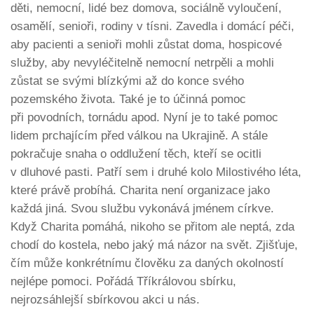
děti, nemocní, lidé bez domova, sociálně vyloučení,
osamělí, senioři, rodiny v tísni. Zavedla i domácí péči,
aby pacienti a senioři mohli zůstat doma, hospicové
služby, aby nevyléčitelně nemocní netrpěli a mohli
zůstat se svými blízkými až do konce svého
pozemského života. Také je to účinná pomoc
při povodních, tornádu apod. Nyní je to také pomoc
lidem prchajícím před válkou na Ukrajině. A stále
pokračuje snaha o oddlužení těch, kteří se ocitli
v dluhové pasti. Patří sem i druhé kolo Milostivého léta,
které právě probíhá. Charita není organizace jako
každá jiná. Svou službu vykonává jménem církve.
Když Charita pomáhá, nikoho se přitom ale neptá, zda
chodí do kostela, nebo jaký má názor na svět. Zjišťuje,
čím může konkrétnímu člověku za daných okolností
nejlépe pomoci. Pořádá Tříkrálovou sbírku,
nejrozsáhlejší sbírkovou akci u nás.