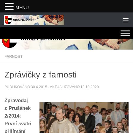
MENU
Skip to content
FARNOST
Zprávičky z farnosti
PUBLIKOVÁNO
30.4.2015
· AKTUALIZOVÁNO
13.10.2020
Zpravodaj
z Prušánek
2/2014:
První svaté
přijímání