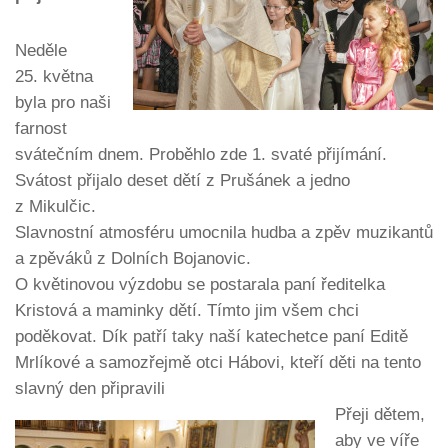
Neděle
25. května
byla pro naši
farnost
svátečním dnem. Proběhlo zde 1. svaté přijímání.
Svátost přijalo deset dětí z Prušánek a jedno
z Mikulčic.
Slavnostní atmosféru umocnila hudba a zpěv muzikantů
a zpěváků z Dolních Bojanovic.
O květinovou výzdobu se postarala paní ředitelka
Kristová a maminky dětí. Tímto jim všem chci
poděkovat. Dík patří taky naší katechetce paní Editě
Mrlíkové a samozřejmě otci Hábovi, kteří děti na tento
slavný den připravili
Přeji dětem,
aby ve víře