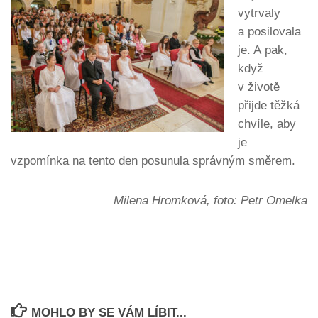
vytrvaly
a posilovala
je. A pak,
když
v životě
přijde těžká
chvíle, aby
je
vzpomínka na tento den posunula správným směrem.
Milena Hromková, foto: Petr Omelka
MOHLO BY SE VÁM LÍBIT...