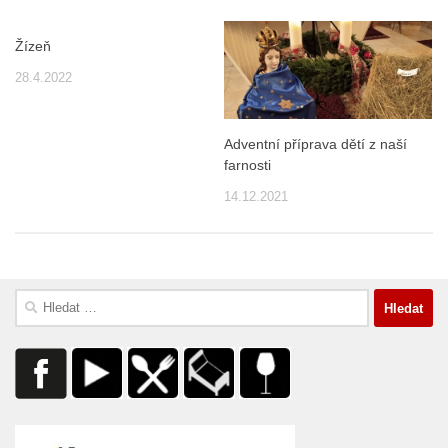
Žízeň
28.4.2022
Adventní příprava dětí z naší
farnosti
14.12.2021
Vyhledávání