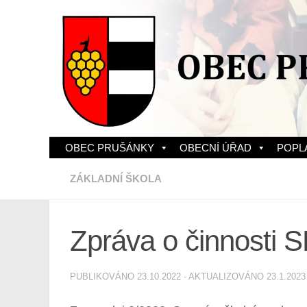
Skip to content
OBEC PRUŠÁNKY
OBECNÍ ÚŘAD
POPL
ZÁKLADNÍ ŠKOLA
Zpráva o činnosti
PUBLIKOVÁNO
23.10.2022
· AKTUALIZOVÁNO
23.1.2023