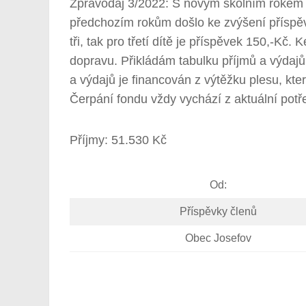
Zpravodaj 3/2022: S novým školním rokem j
předchozím rokům došlo ke zvýšení příspěvk
tři, tak pro třetí dítě je příspěvek 150,-Kč.
dopravu. Přikládám tabulku příjmů a výdaj
a výdajů je financován z výtěžku plesu, kt
Čerpání fondu vždy vychází z aktuální potře
Příjmy: 51.530 Kč
Od:
Příspěvky členů
Obec Josefov