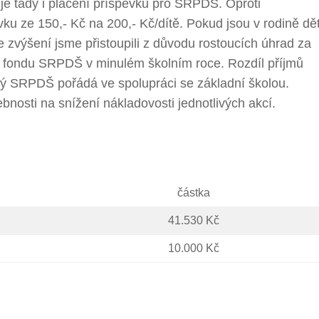
e tady i placení příspěvků pro SRPDŠ. Oproti
u ze 150,- Kč na 200,- Kč/dítě. Pokud jsou v rodině dět
 Ke zvýšení jsme přistoupili z důvodu rostoucích úhrad za
ů fondu SRPDŠ v minulém školním roce. Rozdíl příjmů
erý SRPDŠ pořádá ve spolupráci se základní školou.
bnosti na snížení nákladovosti jednotlivých akcí.
částka
41.530 Kč
10.000 Kč