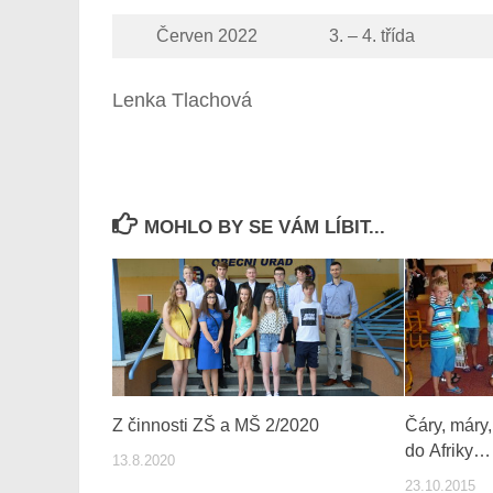
Červen 2022
3. – 4. třída
Lenka Tlachová
MOHLO BY SE VÁM LÍBIT...
Z činnosti ZŠ a MŠ 2/2020
Čáry, máry,
do Afriky…
13.8.2020
23.10.2015