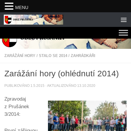
MENU
Skip to content
ZARÁŽÁNÍ HORY
/
STALO SE 2014
/
ZAHRÁDKÁŘI
Zarážání hory (ohlédnutí 2014)
PUBLIKOVÁNO
1.5.2015
· AKTUALIZOVÁNO
13.10.2020
Zpravodaj
z Prušánek
3/2014:
První zářijovou