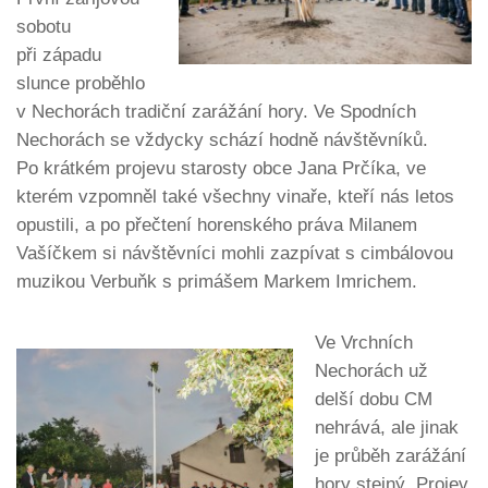
sobotu
při západu
slunce proběhlo
v Nechorách tradiční zarážání hory. Ve Spodních
Nechorách se vždycky schází hodně návštěvníků.
Po krátkém projevu starosty obce Jana Prčíka, ve
kterém vzpomněl také všechny vinaře, kteří nás letos
opustili, a po přečtení horenského práva Milanem
Vašíčkem si návštěvníci mohli zazpívat s cimbálovou
muzikou Verbuňk s primášem Markem Imrichem.
Ve Vrchních
Nechorách už
delší dobu CM
nehrává, ale jinak
je průběh zarážání
hory stejný. Projev